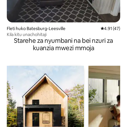
Fleti huko Batesburg-Leesville
Ukadiriaji wa 
4.91 (47)
Kila kitu unachohitaji
Starehe za nyumbani na bei nzuri za
kuanzia mwezi mmoja