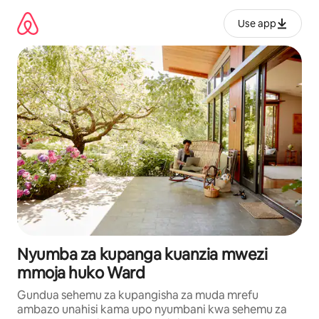
Ruka
kwenda
Use app
kwenye
maudhui
Nyumba za kupanga kuanzia mwezi
mmoja huko Ward
Gundua sehemu za kupangisha za muda mrefu
ambazo unahisi kama upo nyumbani kwa sehemu za