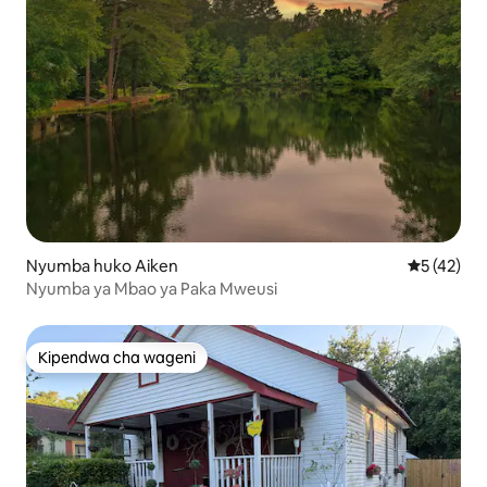
Nyumba huko Aiken
Ukadiriaji 
5 (42)
Nyumba ya Mbao ya Paka Mweusi
Kipendwa cha wageni
Kipendwa cha wageni