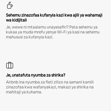
Sehemu zinazofaa kufanyia kazi kwa ajili ya wahamaji
wa kidijitali
Je, wewe ni mtaalamu unayesafiri? Pata sehemu ya
kukaa ya muda mrefu yenye Wi-Fi ya kasi na sehemu
mahususi za kufanyia kazi.
Je, unatafuta nyumba za shirika?
Airbnb ina nyumba za fleti zilizo na samani kamili
zinazofaa kwa wafanyakazi, makazi ya shirika na
mahitaji ya kuhama.