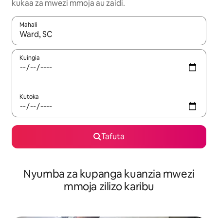
kukaa za mwezi mmoja au zaidi.
Mahali
Wakati matokeo yanapatikana, vinjari kwa kutumia vitufe vya v
Kuingia
Kutoka
Tafuta
Nyumba za kupanga kuanzia mwezi
mmoja zilizo karibu