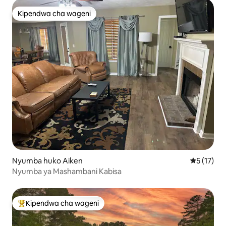
Kipendwa cha wageni
Kipendwa cha wageni
Nyumba huko Aiken
Ukadiriaji 
5 (17)
Nyumba ya Mashambani Kabisa
Kipendwa cha wageni
Kipendwa maarufu cha wageni