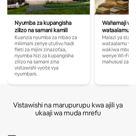
Nyumba za kupangisha
Wahamaji wa ki
zilizo na samani kamili
wataalamu wa
Kuanzia nyumba za mbao za
Malazi ya star
milimani zenye utulivu hadi
wataalamu wan
fleti za mijini zinazofaa,
wakiwa mbali na
nyumba hizi za kupangisha
wenye Wi-Fi n
zilizo na samani zina
mahususi za kuf
vistawishi vyote vya
nyumbani.
Vistawishi na marupurupu kwa ajili ya
ukaaji wa muda mrefu