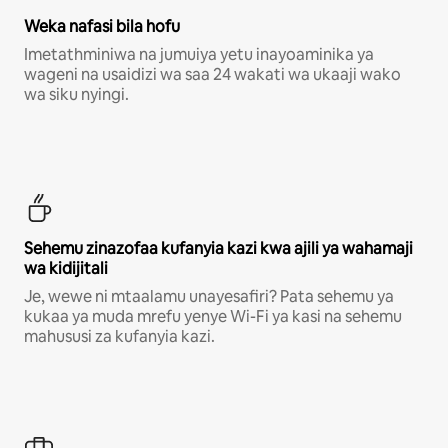
Weka nafasi bila hofu
Imetathminiwa na jumuiya yetu inayoaminika ya
wageni na usaidizi wa saa 24 wakati wa ukaaji wako
wa siku nyingi.
Sehemu zinazofaa kufanyia kazi kwa ajili ya wahamaji
wa kidijitali
Je, wewe ni mtaalamu unayesafiri? Pata sehemu ya
kukaa ya muda mrefu yenye Wi-Fi ya kasi na sehemu
mahususi za kufanyia kazi.