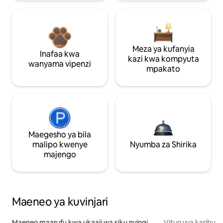
Meza ya kufanyia
Inafaa kwa
kazi kwa kompyuta
wanyama vipenzi
mpakato
Maegesho ya bila
malipo kwenye
Nyumba za Shirika
majengo
Maeneo ya kuvinjari
Maeneo maarufu kwa ukaaji wa siku nyingi
Vituo vya karibu