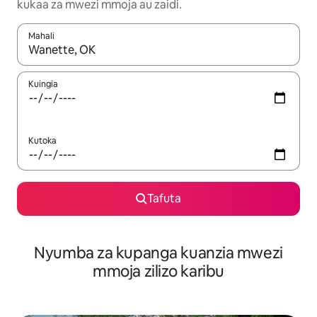
kukaa za mwezi mmoja au zaidi.
Mahali
Wakati matokeo yanapatikana, vinjari kwa kutumia vitufe vya v
Kuingia
Kutoka
Tafuta
Nyumba za kupanga kuanzia mwezi
mmoja zilizo karibu