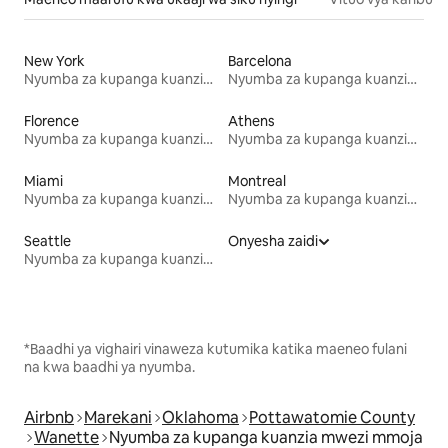
New York
Barcelona
Nyumba za kupanga kuanzia mwezi mmoja
Nyumba za kupanga kuanzia mwezi mmoja
Florence
Athens
Nyumba za kupanga kuanzia mwezi mmoja
Nyumba za kupanga kuanzia mwezi mmoja
Miami
Montreal
Nyumba za kupanga kuanzia mwezi mmoja
Nyumba za kupanga kuanzia mwezi mmoja
Seattle
Onyesha zaidi
Nyumba za kupanga kuanzia mwezi mmoja
*Baadhi ya vighairi vinaweza kutumika katika maeneo fulani
na kwa baadhi ya nyumba.
Airbnb
Marekani
Oklahoma
Pottawatomie County
Wanette
Nyumba za kupanga kuanzia mwezi mmoja