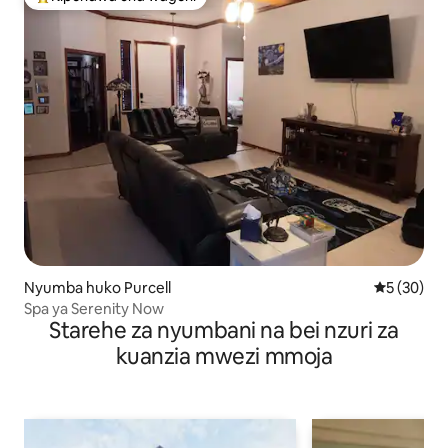
Kipendwa maarufu cha wageni
Nyumba huko Purcell
Ukadiriaji 
5 (30)
Spa ya Serenity Now
Starehe za nyumbani na bei nzuri za
kuanzia mwezi mmoja