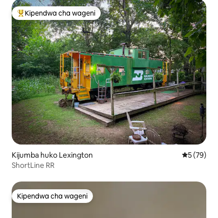
Kipendwa cha wageni
Kipendwa maarufu cha wageni
Kijumba huko Lexington
Ukadiriaji 
5 (79)
ShortLine RR
Kipendwa cha wageni
Kipendwa cha wageni