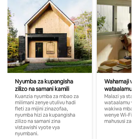
Nyumba za kupangisha
Wahamaji wa ki
zilizo na samani kamili
wataalamu wa
Kuanzia nyumba za mbao za
Malazi ya star
milimani zenye utulivu hadi
wataalamu wan
fleti za mijini zinazofaa,
wakiwa mbali na
nyumba hizi za kupangisha
wenye Wi-Fi n
zilizo na samani zina
mahususi za kuf
vistawishi vyote vya
nyumbani.