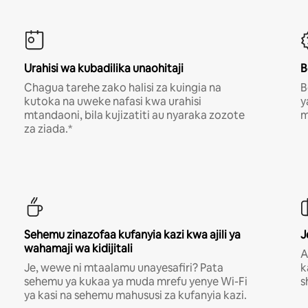
Urahisi wa kubadilika unaohitaji
B
Chagua tarehe zako halisi za kuingia na
B
kutoka na uweke nafasi kwa urahisi
y
mtandaoni, bila kujizatiti au nyaraka zozote
m
za ziada.*
Sehemu zinazofaa kufanyia kazi kwa ajili ya
J
wahamaji wa kidijitali
A
Je, wewe ni mtaalamu unayesafiri? Pata
k
sehemu ya kukaa ya muda mrefu yenye Wi-Fi
s
ya kasi na sehemu mahususi za kufanyia kazi.