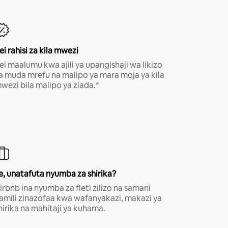
ei rahisi za kila mwezi
ei maalumu kwa ajili ya upangishaji wa likizo
a muda mrefu na malipo ya mara moja ya kila
wezi bila malipo ya ziada.*
e, unatafuta nyumba za shirika?
irbnb ina nyumba za fleti zilizo na samani
amili zinazofaa kwa wafanyakazi, makazi ya
hirika na mahitaji ya kuhama.