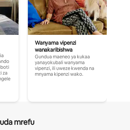
Wanyama vipenzi
wanakaribishwa
ia
Gundua maeneo ya kukaa
ando
yanayokubali wanyama
boti
vipenzi, ili uweze kwenda na
i za
mnyama kipenzi wako.
ngele
 muda mrefu