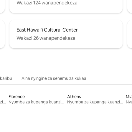
Wakazi 124 wanapendekeza
East Hawai‘i Cultural Center
Wakazi 26 wanapendekeza
 karibu
Aina nyingine za sehemu za kukaa
Florence
Athens
Mi
Nyumba za kupanga kuanzia mwezi mmoja
Nyumba za kupanga kuanzia mwezi mmoja
Nyumba za kupanga kuanzia mwezi mmoja