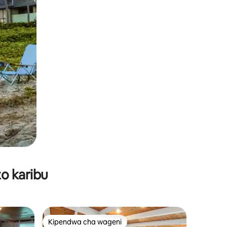
o karibu
Kipendwa cha wageni
Kipendwa cha wageni