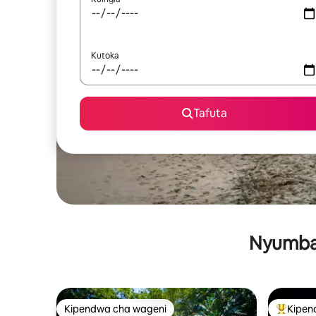
Kutoka
Tafuta
Nyumba 
Kipendwa cha wageni
Kipen
Kipendwa cha wageni
Kipendw