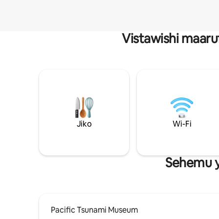
Vistawishi maaru
Jiko
Wi-Fi
Sehemu y
Pacific Tsunami Museum