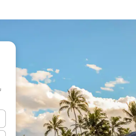
u
 vitufe vya vishale vya juu na chini au uchunguze kwa kugusa au kute