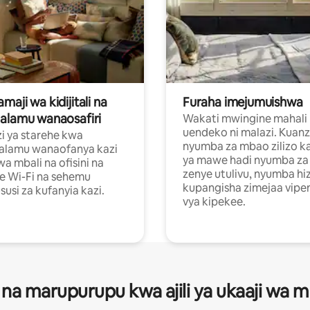
aji wa kidijitali na
Furaha imejumuishwa
alamu wanaosafiri
Wakati mwingine mahali
uendeko ni malazi. Kuanz
i ya starehe kwa
nyumba za mbao zilizo k
alamu wanaofanya kazi
ya mawe hadi nyumba za 
a mbali na ofisini na
zenye utulivu, nyumba hiz
e Wi-Fi na sehemu
kupangisha zimejaa vipe
usi za kufanyia kazi.
vya kipekee.
 na marupurupu kwa ajili ya ukaaji wa