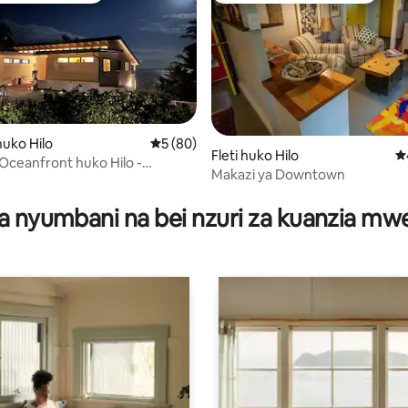
uko Hilo
Ukadiriaji wa wastani wa 5 kati ya 5, tathm
5 (80)
 4.91 kati ya 5, tathmini 213
Fleti huko Hilo
Uk
Oceanfront huko Hilo -
Makazi ya Downtown
o wa Kupendeza! - Kiyoyozi
a nyumbani na bei nzuri za kuanzia m