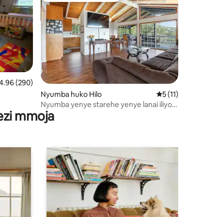
ini 80
adiriaji wa wastani wa 4.96 kati ya 5, tathmini 290
4.96 (290)
Nyumba huko Hilo
Ukadiriaji wa wasta
5 (11)
Nyumba yenye starehe yenye lanai iliyo
wezi mmoja
wazi