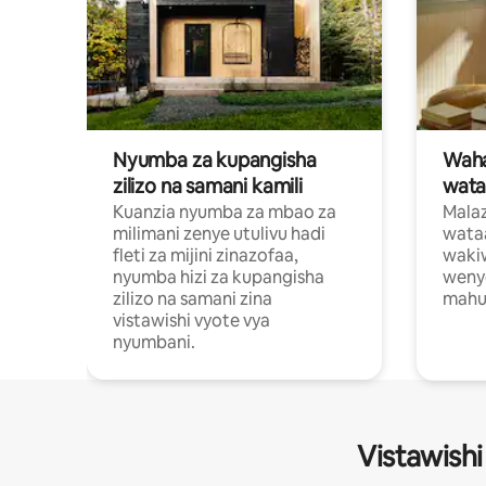
Nyumba za kupangisha
Waham
zilizo na samani kamili
wata
Kuanzia nyumba za mbao za
Malaz
milimani zenye utulivu hadi
wata
fleti za mijini zinazofaa,
wakiw
nyumba hizi za kupangisha
weny
zilizo na samani zina
mahus
vistawishi vyote vya
nyumbani.
Vistawishi