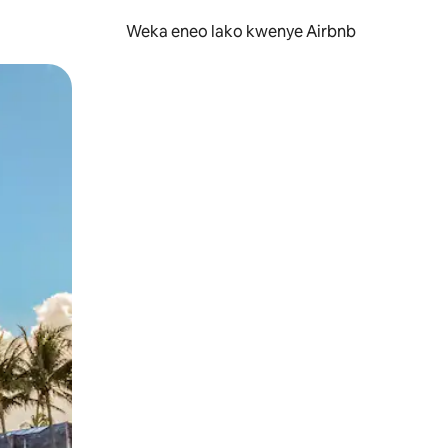
Weka eneo lako kwenye Airbnb
lezesha kidole kwenye ishara.