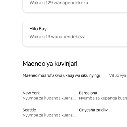
Wakazi 129 wanapendekeza
Hilo Bay
Wakazi 13 wanapendekeza
Maeneo ya kuvinjari
Maeneo maarufu kwa ukaaji wa siku nyingi
Vituo vya
New York
Barcelona
Nyumba za kupanga kuanzia mwezi mmoja
Seattle
Onyesha zaidi
Nyumba za kupanga kuanzia mwezi mmoja