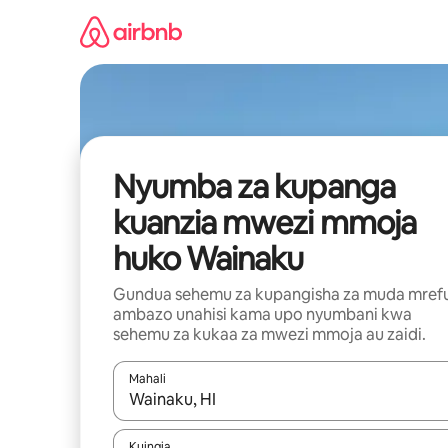
Ruka
kwenda
kwenye
maudhui
Nyumba za kupanga
kuanzia mwezi mmoja
huko Wainaku
Gundua sehemu za kupangisha za muda mref
ambazo unahisi kama upo nyumbani kwa
sehemu za kukaa za mwezi mmoja au zaidi.
Mahali
Wakati matokeo yanapatikana, vinjari kwa kutumia
Kuingia