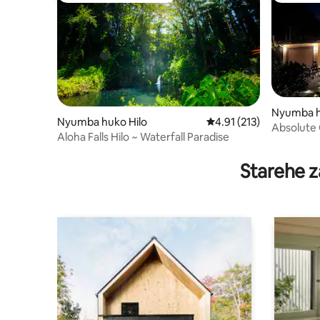
Nyumba h
Nyumba huko Hilo
Ukadiriaji wa wastani wa
4.91 (213)
Absolute 
Aloha Falls Hilo ~ Waterfall Paradise
Mwonekan
Starehe z