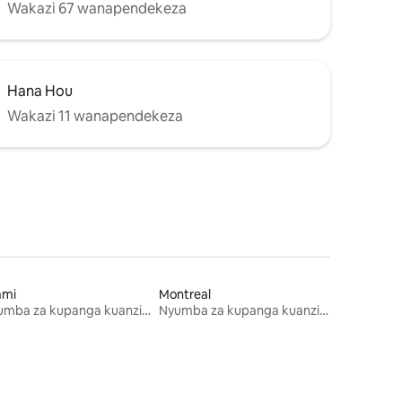
Wakazi 67 wanapendekeza
Hana Hou
Wakazi 11 wanapendekeza
ami
Montreal
Nyumba za kupanga kuanzia mwezi mmoja
Nyumba za kupanga kuanzia mwezi mmoja