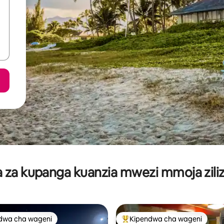
za kupanga kuanzia mwezi mmoja ziliz
dwa cha wageni
Kipendwa cha wageni
a maarufu cha wageni
Kipendwa maarufu cha wageni