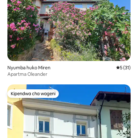
Nyumba huko Miren
Ukadiriaji 
5 (31)
Apartma Oleander
Kipendwa cha wageni
Kipendwa cha wageni