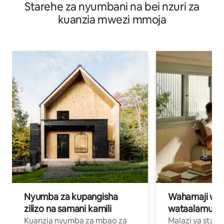
Starehe za nyumbani na bei nzuri za
kuanzia mwezi mmoja
Nyumba za kupangisha
Wahamaji wa ki
zilizo na samani kamili
wataalamu wa
Kuanzia nyumba za mbao za
Malazi ya star