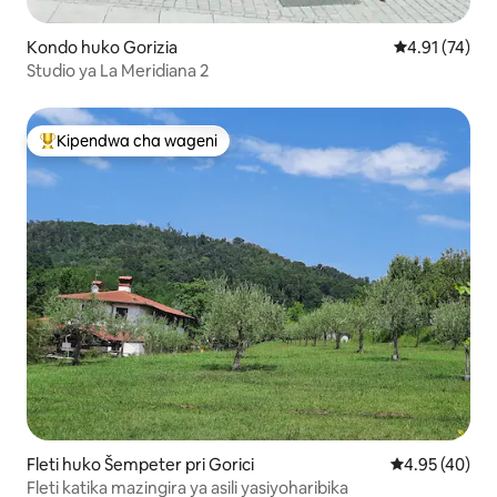
Kondo huko Gorizia
Ukadiriaji wa 
4.91 (74)
Studio ya La Meridiana 2
Kipendwa cha wageni
Kipendwa maarufu cha wageni
Fleti huko Šempeter pri Gorici
Ukadiriaji wa 
4.95 (40)
Fleti katika mazingira ya asili yasiyoharibika