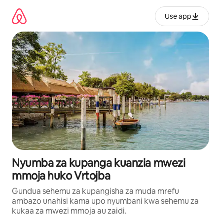
Ruka
kwenda
Use app
kwenye
maudhui
Nyumba za kupanga kuanzia mwezi
mmoja huko Vrtojba
Gundua sehemu za kupangisha za muda mrefu
ambazo unahisi kama upo nyumbani kwa sehemu za
kukaa za mwezi mmoja au zaidi.