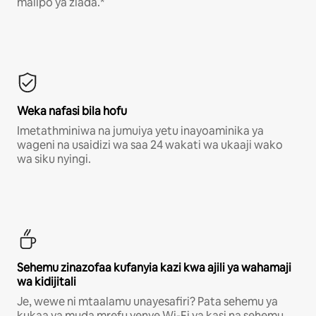
malipo ya ziada.*
Weka nafasi bila hofu
Imetathminiwa na jumuiya yetu inayoaminika ya
wageni na usaidizi wa saa 24 wakati wa ukaaji wako
wa siku nyingi.
Sehemu zinazofaa kufanyia kazi kwa ajili ya wahamaji
wa kidijitali
Je, wewe ni mtaalamu unayesafiri? Pata sehemu ya
kukaa ya muda mrefu yenye Wi-Fi ya kasi na sehemu