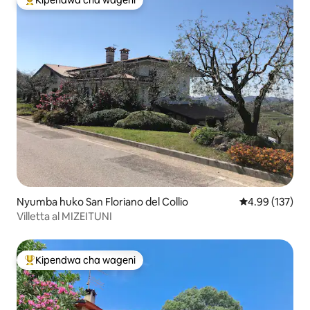
Kipendwa cha wageni
Kipendwa maarufu cha wageni
Nyumba huko San Floriano del Collio
Ukadiriaji wa w
4.99 (137)
Villetta al MIZEITUNI
Kipendwa cha wageni
Kipendwa maarufu cha wageni