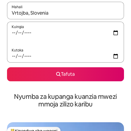
Mahali
Wakati matokeo yanapatikana, vinjari kwa kutumia vitufe vya v
Kuingia
Kutoka
Tafuta
Nyumba za kupanga kuanzia mwezi
mmoja zilizo karibu