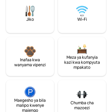
Jiko
Wi-Fi
Meza ya kufanyia
Inafaa kwa
kazi kwa kompyuta
wanyama vipenzi
mpakato
Maegesho ya bila
Chumba cha
malipo kwenye
mazoezi
majengo