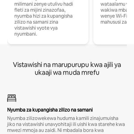
milimani zenye utulivu hadi
wataalamu wan
fleti za mijini zinazofaa,
wakiwa mbali na
nyumba hizi za kupangisha
wenye Wi-Fi n
zilizo na samani zina
mahususi za kuf
vistawishi vyote vya
nyumbani.
Vistawishi na marupurupu kwa ajili ya
ukaaji wa muda mrefu
Nyumba za kupangisha zilizo na samani
Nyumba zilizowekewa huduma kamili zinajumuisha
jiko na vistawishi unavyohitaji ili uishi kwa starehe kwa
mwezi mmoja au zaidi. Ni mbadala bora kwa