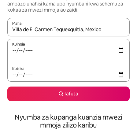
ambazo unahisi kama upo nyumbani kwa sehemu za
kukaa za mwezi mmoja au zaidi.
Mahali
Wakati matokeo yanapatikana, vinjari kwa kutumia vitufe vya v
Kuingia
Kutoka
Tafuta
Nyumba za kupanga kuanzia mwezi
mmoja zilizo karibu