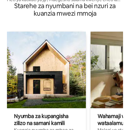
Starehe za nyumbani na bei nzuri za
faragha
kuanzia mwezi mmoja
Nyumba za kupangisha
Wahamaji wa ki
zilizo na samani kamili
wataalamu wa