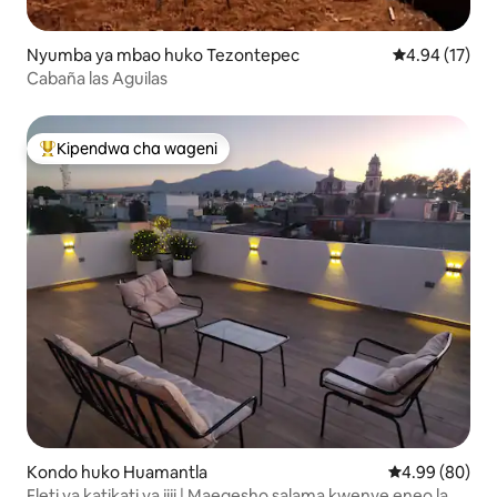
Nyumba ya mbao huko Tezontepec
Ukadiriaji wa 
4.94 (17)
Cabaña las Aguilas
Kipendwa cha wageni
Kipendwa maarufu cha wageni
Kondo huko Huamantla
Ukadiriaji wa 
4.99 (80)
Fleti ya katikati ya jiji | Maegesho salama kwenye eneo la