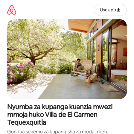
Ruka
kwenda
Use app
kwenye
maudhui
Nyumba za kupanga kuanzia mwezi
mmoja huko Villa de El Carmen
Tequexquitla
Gundua sehemu za kupangisha za muda mrefu