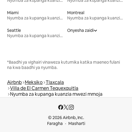
Nyumba za kupanga kuanzia mwezi mmoja
Nyumba za kupanga kuanzia mwezi mmoja
Miami
Montreal
Nyumba za kupanga kuanzia mwezi mmoja
Nyumba za kupanga kuanzia mwezi mmoja
Seattle
Onyesha zaidi
Nyumba za kupanga kuanzia mwezi mmoja
*Baadhi ya vighairi vinaweza kutumika katika maeneo fulani
na kwa baadhi ya nyumba.
Airbnb
Meksiko
Tlaxcala
Villa de El Carmen Tequexquitla
Nyumba za kupanga kuanzia mwezi mmoja
© 2026 Airbnb, Inc.
Faragha
Masharti