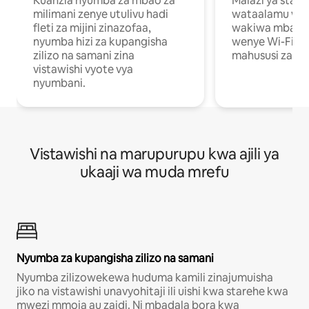
Kuanzia nyumba za mbao za
Malazi ya star
milimani zenye utulivu hadi
wataalamu wan
fleti za mijini zinazofaa,
wakiwa mbali na
nyumba hizi za kupangisha
wenye Wi-Fi n
zilizo na samani zina
mahususi za kuf
vistawishi vyote vya
nyumbani.
Vistawishi na marupurupu kwa ajili ya
ukaaji wa muda mrefu
Nyumba za kupangisha zilizo na samani
Nyumba zilizowekewa huduma kamili zinajumuisha
jiko na vistawishi unavyohitaji ili uishi kwa starehe kwa
mwezi mmoja au zaidi. Ni mbadala bora kwa