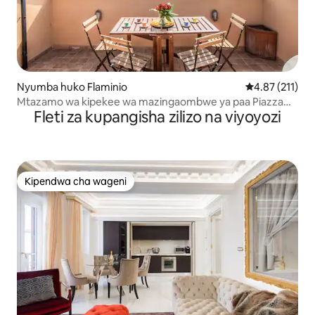
Nyumba huko Flaminio
Ukadiriaji wa w
4.87 (211)
Mtazamo wa kipekee wa mazingaombwe ya paa Piazza
Fleti za kupangisha zilizo na viyoyozi
del Popolo
Kipendwa cha wageni
Kipendwa cha wageni