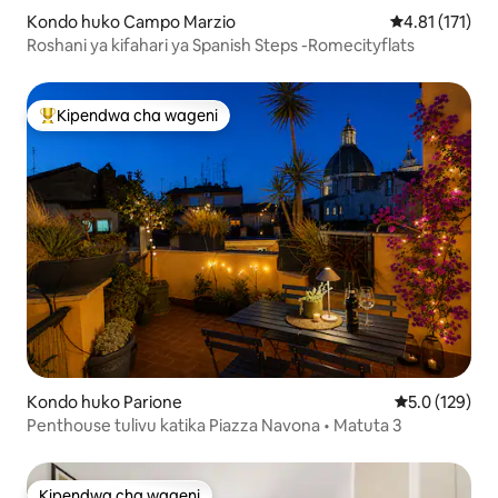
Kondo huko Campo Marzio
Ukadiriaji wa w
4.81 (171)
Roshani ya kifahari ya Spanish Steps -Romecityflats
Kipendwa cha wageni
Kipendwa maarufu cha wageni
Kondo huko Parione
Ukadiriaji wa 
5.0 (129)
Penthouse tulivu katika Piazza Navona • Matuta 3
Kipendwa cha wageni