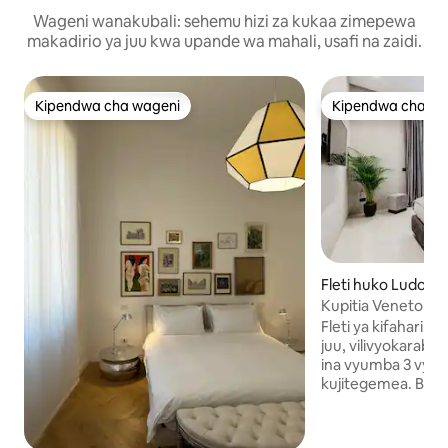
Wageni wanakubali: sehemu hizi za kukaa zimepewa
makadirio ya juu kwa upande wa mahali, usafi na zaidi.
Kipendwa cha wageni
Kipendwa cha wa
Kipendwa cha wageni
Kipendwa cha wa
Fleti huko Ludovisi
Kupitia Veneto - H
Roma
Fleti ya kifahari il
juu, vilivyokarabati
ina vyumba 3 vya k
kujitegemea. Besen
kujitegemea lenye 
chrome katika vyu
cha tatu kina kita