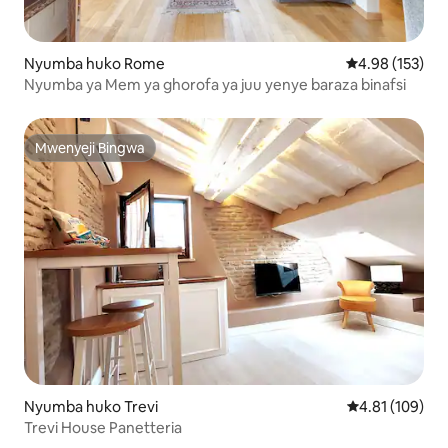
Nyumba huko Rome
Ukadiriaji wa w
4.98 (153)
Nyumba ya Mem ya ghorofa ya juu yenye baraza binafsi
Mwenyeji Bingwa
Mwenyeji Bingwa
Nyumba huko Trevi
Ukadiriaji wa w
4.81 (109)
Trevi House Panetteria