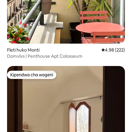
Fleti huko Monti
Ukadiriaji wa w
4.98 (222)
Domvlvs | Penthouse Apt Colosseum
Kipendwa cha wageni
Kipendwa cha wageni