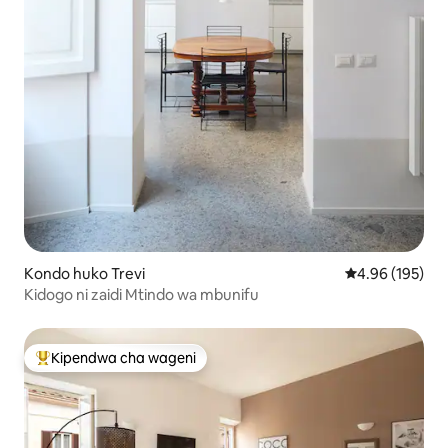
Kondo huko Trevi
Ukadiriaji wa w
4.96 (195)
Kidogo ni zaidi Mtindo wa mbunifu
Kipendwa cha wageni
Kipendwa maarufu cha wageni