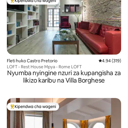
Kipendwa cha wageni
Kipendwa maarufu cha wageni
Fleti huko Castro Pretorio
Ukadiriaji wa w
4.94 (319)
LOFT - Rest House Mpya - Rome LOFT
Nyumba nyingine nzuri za kupangisha za
likizo karibu na Villa Borghese
Kipendwa cha wageni
Kipendwa maarufu cha wageni