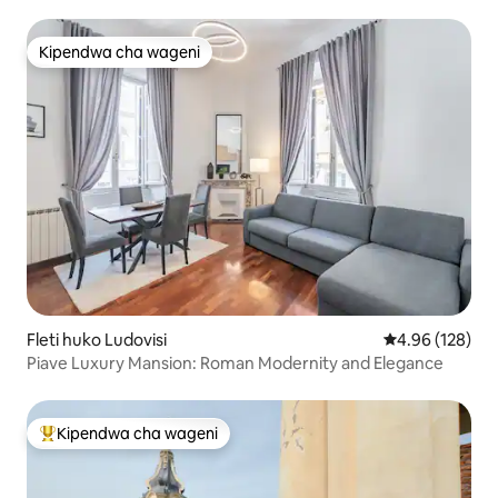
Kipendwa cha wageni
Kipendwa cha wageni
Fleti huko Ludovisi
Ukadiriaji wa w
4.96 (128)
Piave Luxury Mansion: Roman Modernity and Elegance
Kipendwa cha wageni
Kipendwa maarufu cha wageni