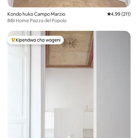
Kondo huko Campo Marzio
Ukadiriaji wa w
4.99 (211)
BiBi Home Piazza del Popolo
Kipendwa cha wageni
Kipendwa maarufu cha wageni