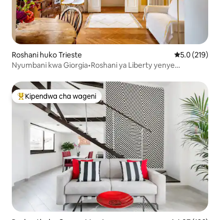
Roshani huko Trieste
Ukadiriaji wa 
5.0 (219)
Nyumbani kwa Giorgia•Roshani ya Liberty yenye
Mabaraza 3•Metro
Kipendwa cha wageni
Kipendwa maarufu cha wageni