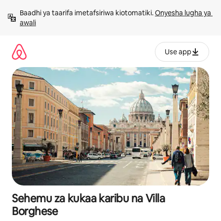
Ruka
Baadhi ya taarifa imetafsiriwa kiotomatiki. 
Onyesha lugha ya 
kwenda
awali
kwenye
maudhui
Use app
Sehemu za kukaa karibu na Villa
Borghese