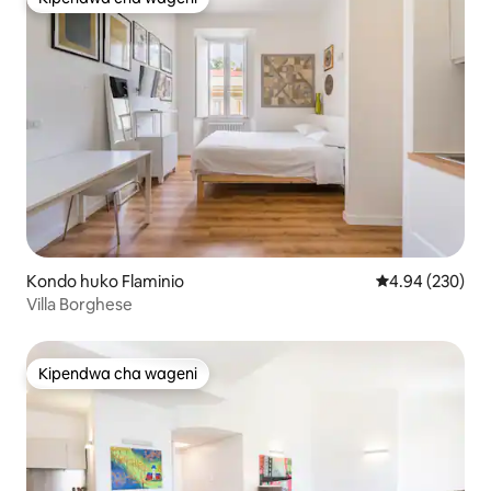
Kipendwa cha wageni
Kondo huko Flaminio
Ukadiriaji wa w
4.94 (230)
Villa Borghese
Kipendwa cha wageni
Kipendwa cha wageni