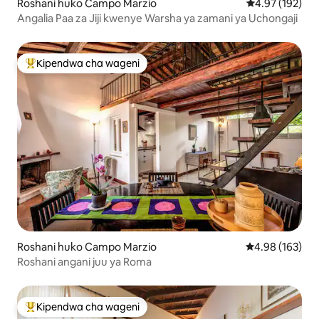
Roshani huko Campo Marzio
Ukadiriaji wa w
4.97 (192)
Angalia Paa za Jiji kwenye Warsha ya zamani ya Uchongaji
Kipendwa cha wageni
Kipendwa maarufu cha wageni
Roshani huko Campo Marzio
Ukadiriaji wa w
4.98 (163)
Roshani angani juu ya Roma
Kipendwa cha wageni
Kipendwa maarufu cha wageni