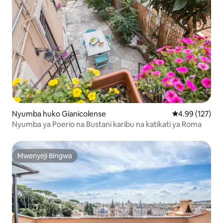
Nyumba huko Gianicolense
Ukadiriaji wa w
4.99 (127)
Nyumba ya Poerio na Bustani karibu na katikati ya Roma
Mwenyeji Bingwa
Mwenyeji Bingwa