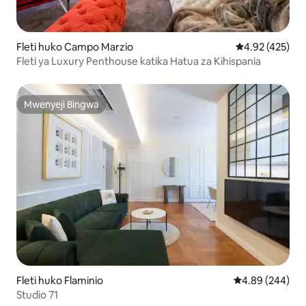
Fleti huko Campo Marzio
Ukadiriaji wa w
4.92 (425)
Fleti ya Luxury Penthouse katika Hatua za Kihispania
Mwenyeji Bingwa
Mwenyeji Bingwa
Fleti huko Flaminio
Ukadiriaji wa wa
4.89 (244)
Studio 71