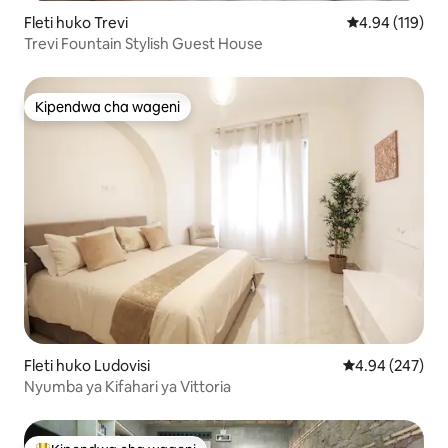
Fleti huko Trevi
Ukadiriaji wa w
4.94 (119)
Trevi Fountain Stylish Guest House
Kipendwa cha wageni
Kipendwa cha wageni
Fleti huko Ludovisi
Ukadiriaji wa w
4.94 (247)
Nyumba ya Kifahari ya Vittoria