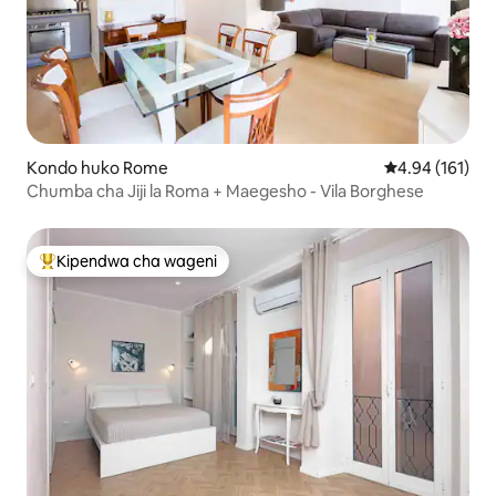
Kondo huko Rome
Ukadiriaji wa w
4.94 (161)
Chumba cha Jiji la Roma + Maegesho - Vila Borghese
Kipendwa cha wageni
Kipendwa maarufu cha wageni