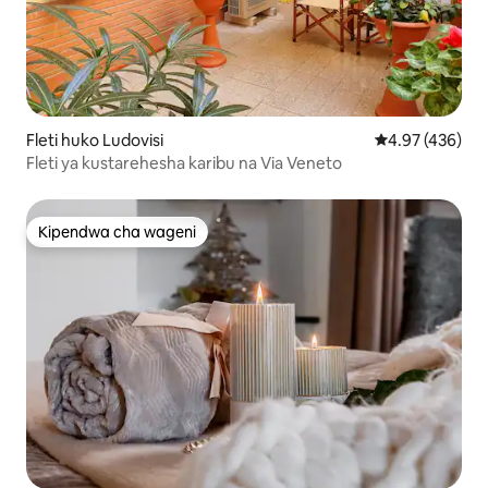
Fleti huko Ludovisi
Ukadiriaji wa w
4.97 (436)
Fleti ya kustarehesha karibu na Via Veneto
Kipendwa cha wageni
Kipendwa cha wageni