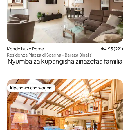
Kondo huko Rome
Ukadiriaji wa w
4.95 (221)
Residenza Piazza di Spagna - Baraza Binafsi
Nyumba za kupangisha zinazofaa familia
Kipendwa cha wageni
Kipendwa cha wageni