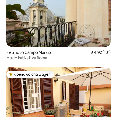
Fleti huko Campo Marzio
Ukadiriaji wa w
4.92 (101)
Mtaro katikati ya Roma
Kipendwa cha wageni
Kipendwa maarufu cha wageni