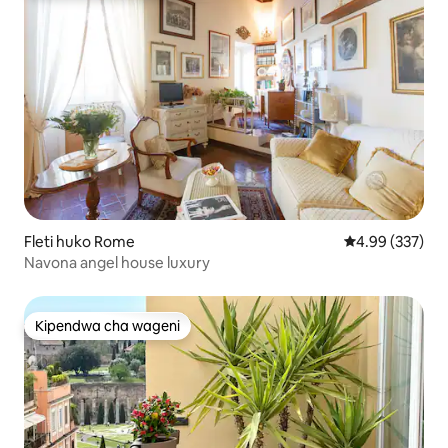
Fleti huko Rome
Ukadiriaji wa w
4.99 (337)
Navona angel house luxury
Kipendwa cha wageni
Kipendwa cha wageni