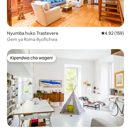
Nyumba huko Trastevere
Ukadiriaji wa w
4.92 (159)
Gem ya Roma iliyofichwa
Kipendwa cha wageni
Kipendwa cha wageni