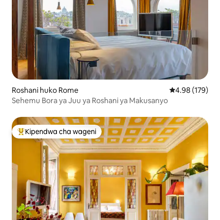
Roshani huko Rome
Ukadiriaji wa w
4.98 (179)
Sehemu Bora ya Juu ya Roshani ya Makusanyo
Kipendwa cha wageni
Kipendwa maarufu cha wageni