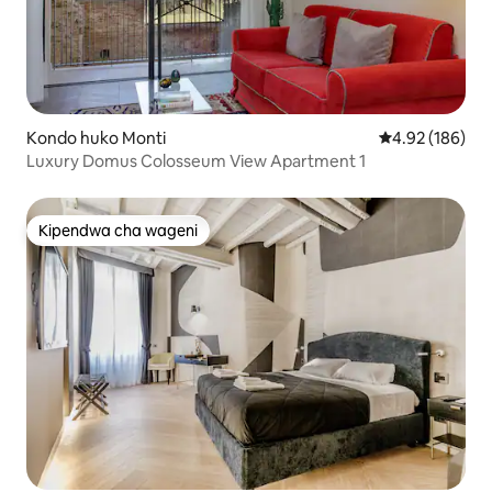
Kondo huko Monti
Ukadiriaji wa w
4.92 (186)
Luxury Domus Colosseum View Apartment 1
Kipendwa cha wageni
Kipendwa cha wageni