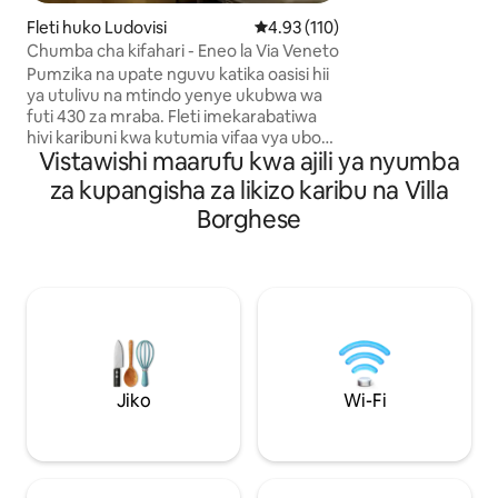
kinachofaa kwa ajil
Fleti huko Ludovisi
Ukadiriaji wa wastani wa 4.93 kat
4.93 (110)
bafu la kujitegem
Chumba cha kifahari - Eneo la Via Veneto
nzuri ya kulia chak
Pumzika na upate nguvu katika oasisi hii
na njia za satelait
ya utulivu na mtindo yenye ukubwa wa
moto, Wi-Fi, kiyoy
futi 430 za mraba. Fleti imekarabatiwa
na hob ya induction
hivi karibuni kwa kutumia vifaa vya ubora
kuosha vyombo, m
Vistawishi maarufu kwa ajili ya nyumba
wa juu ili kuhakikisha anasa na starehe.
mashine ya kuosha
Kitanda kina godoro la sponji ya
za kupangisha za likizo karibu na Villa
kumbukumbu la sentimita 30 na mito ni
Borghese
ya matibabu ya mifupa na inastarehesha
sana. Bafu lina bafu kubwa lenye kiti
chenye starehe na sakafu ya marumaru.
Jiko lina kila kifaa. Mikrowevu, mashine
ya Nespresso, kifaa cha kuchanganya,
birika, kibaniko, kifaa cha kutengeneza
juisi, jiko lenye majiko 4, mashine ya
kuosha na kukausha, mashine ya kuosha
vyombo, n.k.
Jiko
Wi-Fi