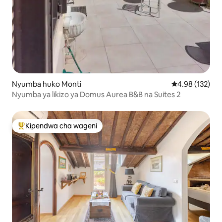
Nyumba huko Monti
Ukadiriaji wa w
4.98 (132)
Nyumba ya likizo ya Domus Aurea B&B na Suites 2
Kipendwa cha wageni
Kipendwa maarufu cha wageni