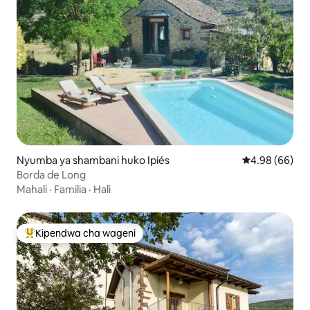
Nyumba ya shambani huko Ipiés
Ukadiriaji wa 
4.98 (66)
Borda de Long
Mahali
·
Familia
·
Hali
Kipendwa cha wageni
Kipendwa maarufu cha wageni