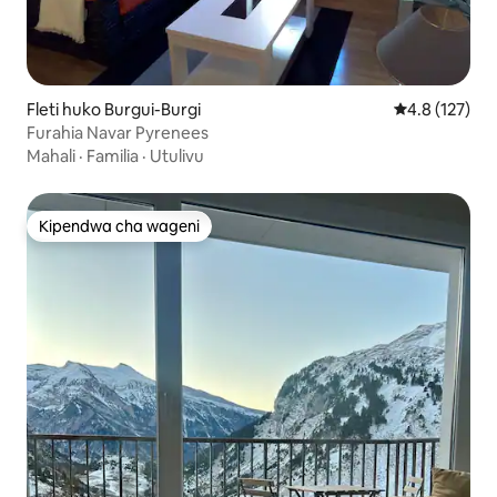
Fleti huko Burgui-Burgi
Ukadiriaji wa 
4.8 (127)
Furahia Navar Pyrenees
Mahali
·
Familia
·
Utulivu
Kipendwa cha wageni
Kipendwa cha wageni