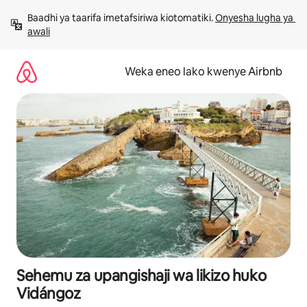
Ruka
Baadhi ya taarifa imetafsiriwa kiotomatiki. 
Onyesha lugha ya 
kwenda
awali
kwenye
maudhui
Weka eneo lako kwenye Airbnb
Sehemu za upangishaji wa likizo huko
Vidángoz