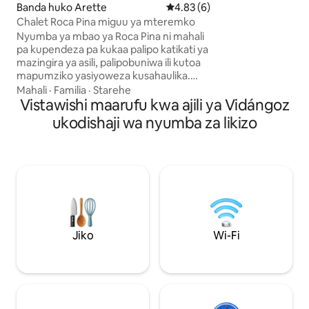
Banda huko Arette
Ukadiriaji wa wastani wa 4.83 k
4.83 (6)
kupendeza. Mazing
Chalet Roca Pina miguu ya mteremko
kuanzia kwa mate
baiskeli, michezo y
Nyumba ya mbao ya Roca Pina ni mahali
maeneo ya utalii L
pa kupendeza pa kukaa palipo katikati ya
'Artouste,Gavarni
mazingira ya asili, palipobuniwa ili kutoa
mapumziko yasiyoweza kusahaulika.
Nyumba hii ya mbao imekarabatiwa kwa
Mahali
·
Familia
·
Starehe
uangalifu kwa mtazamo halisi na wenye
Vistawishi maarufu kwa ajili ya Vidángoz
uchangamfu na inachanganya sifa ya
ukodishaji wa nyumba za likizo
mlima na starehe ya kisasa. Hapa, kila
kitu kinakualika upunguze kasi: utulivu
unaokuzunguka, mwanga wa asili na
mandhari yasiyoharibiwa huunda
mazingira yanayofaa kwa ajili ya
kuburudika. Inafaa kwa ajili ya ukaaji
pamoja na familia, marafiki au kwa ajili ya
mapumziko mashambani.
Jiko
Wi-Fi