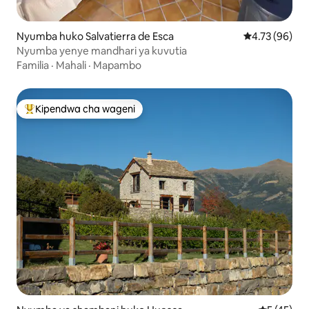
Nyumba huko Salvatierra de Esca
Ukadiriaji wa 
4.73 (96)
Nyumba yenye mandhari ya kuvutia
Familia
·
Mahali
·
Mapambo
Kipendwa cha wageni
Kipendwa maarufu cha wageni