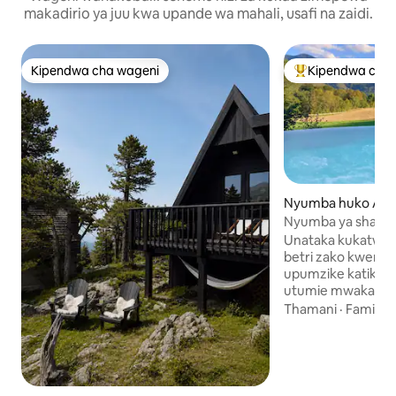
makadirio ya juu kwa upande wa mahali, usafi na zaidi.
Kipendwa cha wageni
Kipendwa cha 
Kipendwa cha wageni
Kipendwa maaruf
Nyumba huko Ass
Nyumba ya shamba
yenye mandhari y
Unataka kukatwa 
betri zako kwenye
upumzike katika Sp
utumie mwaka mzi
mwonekano wa Py
Thamani
·
Familia
umezungukwa na u
ya kutuliza! Nyumb
itakupa starehe zot
ya mapumziko kami
vyake vya kisasa n