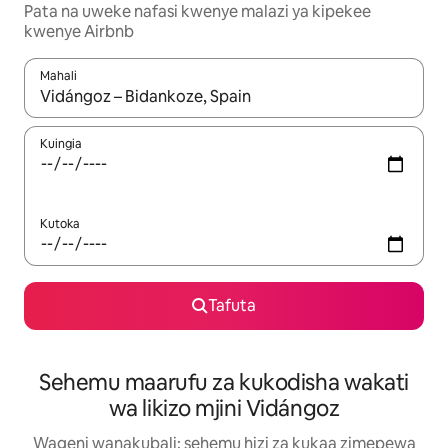
Pata na uweke nafasi kwenye malazi ya kipekee
kwenye Airbnb
Mahali
Wakati matokeo yanapatikana, vinjari kwa kutumia vitufe vya v
Kuingia
Kutoka
Tafuta
Sehemu maarufu za kukodisha wakati
wa likizo mjini Vidángoz
Wageni wanakubali: sehemu hizi za kukaa zimepewa