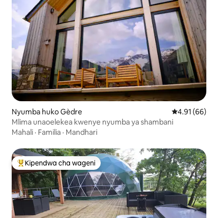
Nyumba huko Gèdre
Ukadiriaji wa 
4.91 (66)
Mlima unaoelekea kwenye nyumba ya shambani
Mahali
·
Familia
·
Mandhari
Kipendwa cha wageni
Kipendwa maarufu cha wageni