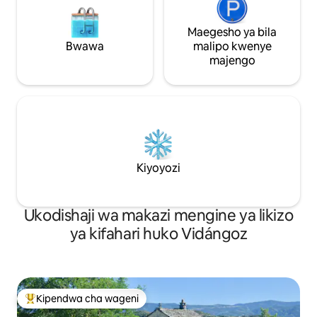
Maegesho ya bila
Bwawa
malipo kwenye
majengo
Kiyoyozi
Ukodishaji wa makazi mengine ya likizo
ya kifahari huko Vidángoz
Kipendwa cha wageni
Kipendwa maarufu cha wageni