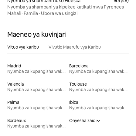
Nyumba ya shambani huko Huesca
Ukadiriaji 
5 (45)
Nyumba ya shambani ya kipekee katikati mwa Pyrenees
Mahali
·
Familia
·
Ubora wa usingizi
Maeneo ya kuvinjari
Vituo vya karibu
Vivutio Maarufu vya Karibu
Madrid
Barcelona
Nyumba za kupangisha wakati wa likizo
Nyumba za kupangisha wakati wa likizo
Valencia
Toulouse
Nyumba za kupangisha wakati wa likizo
Nyumba za kupangisha wakati wa likizo
Palma
Ibiza
Nyumba za kupangisha wakati wa likizo
Nyumba za kupangisha wakati wa likizo
Bordeaux
Onyesha zaidi
Nyumba za kupangisha wakati wa likizo