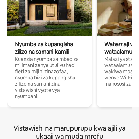
Nyumba za kupangisha
Wahamaji wa ki
zilizo na samani kamili
wataalamu wa
Kuanzia nyumba za mbao za
Malazi ya star
milimani zenye utulivu hadi
wataalamu wan
fleti za mijini zinazofaa,
wakiwa mbali na
nyumba hizi za kupangisha
wenye Wi-Fi n
zilizo na samani zina
mahususi za kuf
vistawishi vyote vya
nyumbani.
Vistawishi na marupurupu kwa ajili ya
ukaaji wa muda mrefu