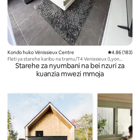
Kondo huko Vénissieux Centre
Ukadiriaji wa w
4.86 (183)
Fleti ya starehe karibu na tramu/T4 Venissieux (Lyon
Starehe za nyumbani na bei nzuri za
dakika 15)
kuanzia mwezi mmoja