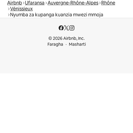
Airbnb
Ufaransa
Auvergne-Rhône-Alpes
Rhône
Vénissieux
Nyumba za kupanga kuanzia mwezi mmoja
© 2026 Airbnb, Inc.
Faragha
Masharti