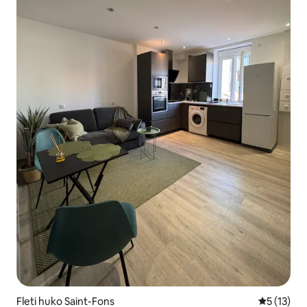
Fleti huko Saint-Fons
Ukadiriaji 
5 (13)