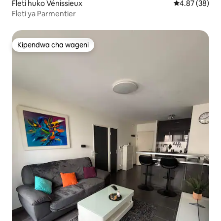
Fleti huko Vénissieux
Ukadiriaji wa 
4.87 (38)
Fleti ya Parmentier
Kipendwa cha wageni
Kipendwa cha wageni