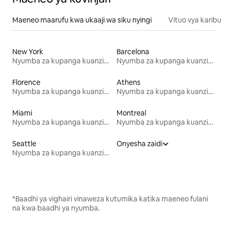
Maeneo maarufu kwa ukaaji wa siku nyingi
Vituo vya karibu
New York
Barcelona
Nyumba za kupanga kuanzia mwezi mmoja
Nyumba za kupanga kuanzia mwezi mmoja
Florence
Athens
Nyumba za kupanga kuanzia mwezi mmoja
Nyumba za kupanga kuanzia mwezi mmoja
Miami
Montreal
Nyumba za kupanga kuanzia mwezi mmoja
Nyumba za kupanga kuanzia mwezi mmoja
Seattle
Onyesha zaidi
Nyumba za kupanga kuanzia mwezi mmoja
*Baadhi ya vighairi vinaweza kutumika katika maeneo fulani
na kwa baadhi ya nyumba.