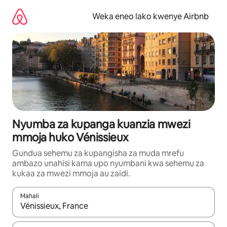
Ruka
kwenda
Weka eneo lako kwenye Airbnb
kwenye
maudhui
Nyumba za kupanga kuanzia mwezi
mmoja huko Vénissieux
Gundua sehemu za kupangisha za muda mrefu
ambazo unahisi kama upo nyumbani kwa sehemu za
kukaa za mwezi mmoja au zaidi.
Mahali
Wakati matokeo yanapatikana, vinjari kwa kutumia vitufe vya v