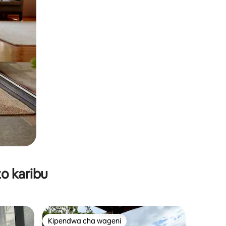
o karibu
Kipendwa cha wageni
Kipendwa cha wageni