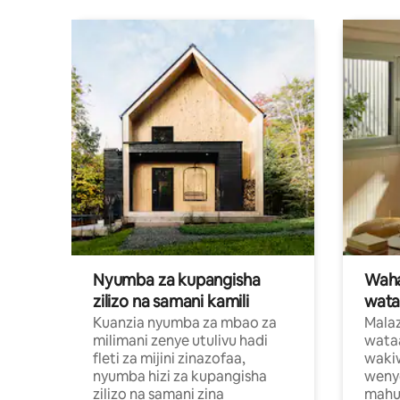
Nyumba za kupangisha
Waham
zilizo na samani kamili
wata
Kuanzia nyumba za mbao za
Malaz
milimani zenye utulivu hadi
wata
fleti za mijini zinazofaa,
wakiw
nyumba hizi za kupangisha
weny
zilizo na samani zina
mahus