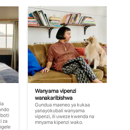
Wanyama vipenzi
wanakaribishwa
ia
Gundua maeneo ya kukaa
ando
yanayokubali wanyama
boti
vipenzi, ili uweze kwenda na
i za
mnyama kipenzi wako.
ngele