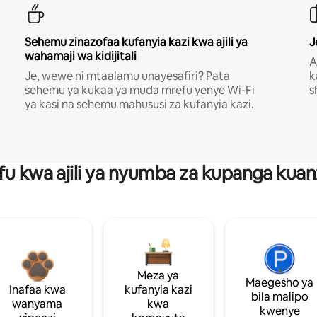
Sehemu zinazofaa kufanyia kazi kwa ajili ya
J
wahamaji wa kidijitali
A
Je, wewe ni mtaalamu unayesafiri? Pata
k
sehemu ya kukaa ya muda mrefu yenye Wi-Fi
s
ya kasi na sehemu mahususi za kufanyia kazi.
fu kwa ajili ya nyumba za kupanga ku
Meza ya
Maegesho ya
Inafaa kwa
kufanyia kazi
bila malipo
wanyama
kwa
kwenye