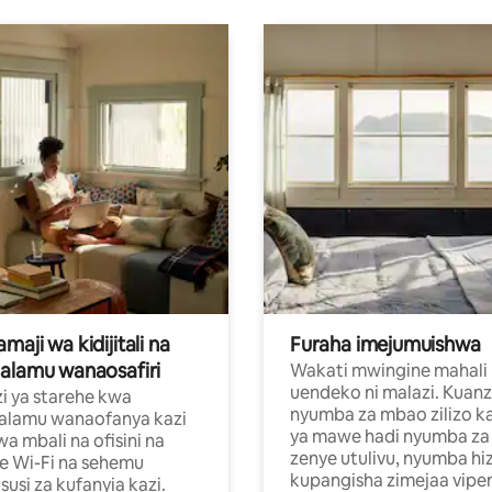
aji wa kidijitali na
Furaha imejumuishwa
alamu wanaosafiri
Wakati mwingine mahali
uendeko ni malazi. Kuanz
i ya starehe kwa
nyumba za mbao zilizo k
alamu wanaofanya kazi
ya mawe hadi nyumba za 
a mbali na ofisini na
zenye utulivu, nyumba hiz
e Wi-Fi na sehemu
kupangisha zimejaa vipe
usi za kufanyia kazi.