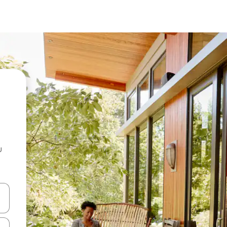
u
 vitufe vya vishale vya juu na chini au uchunguze kwa kugusa au kute