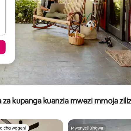
za kupanga kuanzia mwezi mmoja ziliz
a cha wageni
Mwenyeji Bingwa
a cha wageni
Mwenyeji Bingwa