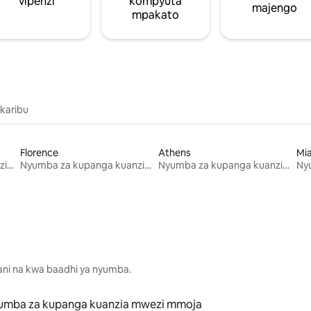
vipenzi
kompyuta
majengo
mpakato
 karibu
Florence
Athens
Mi
Nyumba za kupanga kuanzia mwezi mmoja
Nyumba za kupanga kuanzia mwezi mmoja
Nyumba za kupanga kuanzia mwezi mmoja
lani na kwa baadhi ya nyumba.
umba za kupanga kuanzia mwezi mmoja