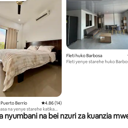
Fleti huko Barbosa
Fleti yenye starehe huko Barbo
Santander
a 4.82 kati ya 5, tathmini 49
 Puerto Berrío
Ukadiriaji wa wastani wa 4.86 kati ya 5, tathm
4.86 (14)
isasa na yenye starehe katika
a nyumbani na bei nzuri za kuanzia m
rrío