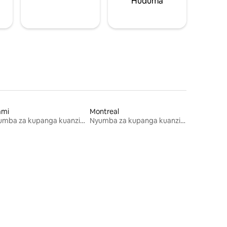
Huduma
ami
Montreal
Nyumba za kupanga kuanzia mwezi mmoja
Nyumba za kupanga kuanzia mwezi mmoja