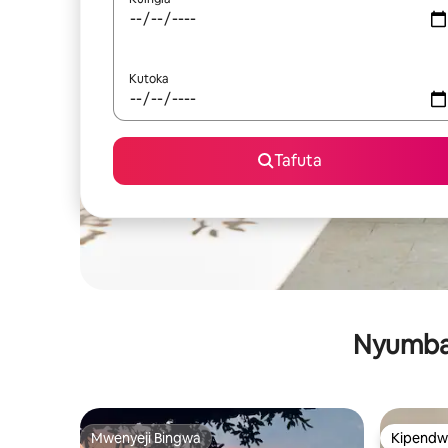
Kutoka
Tafuta
Nyumba 
Mwenyeji Bingwa
Kipendw
Mwenyeji Bingwa
Kipendw