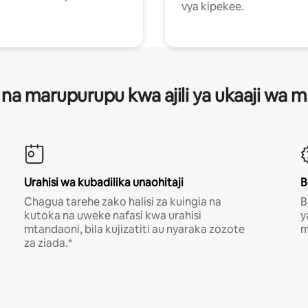
vya kipekee.
 na marupurupu kwa ajili ya ukaaji wa
Urahisi wa kubadilika unaohitaji
B
Chagua tarehe zako halisi za kuingia na
B
kutoka na uweke nafasi kwa urahisi
y
mtandaoni, bila kujizatiti au nyaraka zozote
m
za ziada.*