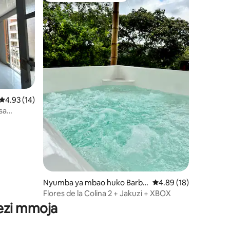
Ukadiriaji wa wastani wa 4.93 kati ya 5, tathmini 14
4.93 (14)
sa
Nyumba ya mbao huko Barbo
Ukadiriaji wa wastani w
4.89 (18)
ini 14
sa
Flores de la Colina 2 + Jakuzi + XBOX
wezi mmoja