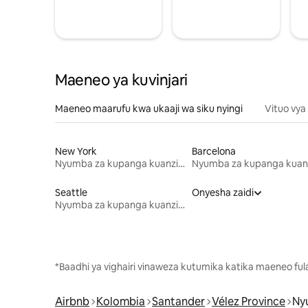
Maeneo ya kuvinjari
Maeneo maarufu kwa ukaaji wa siku nyingi
Vituo vya
New York
Barcelona
Nyumba za kupanga kuanzia mwezi mmoja
Seattle
Onyesha zaidi
Nyumba za kupanga kuanzia mwezi mmoja
*Baadhi ya vighairi vinaweza kutumika katika maeneo fu
Airbnb
Kolombia
Santander
Vélez Province
Ny