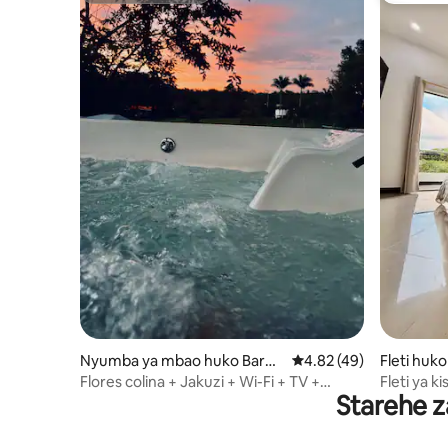
Nyumba ya mbao huko Barbo
Ukadiriaji wa wastani w
4.82 (49)
Fleti huko
sa
Flores colina + Jakuzi + Wi-Fi + TV +
Fleti ya k
Starehe z
Vitanda vya bembea
Puerto Be