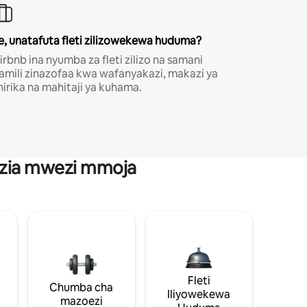
e, unatafuta fleti zilizowekewa huduma?
irbnb ina nyumba za fleti zilizo na samani
amili zinazofaa kwa wafanyakazi, makazi ya
hirika na mahitaji ya kuhama.
anzia mwezi mmoja
Fleti
Chumba cha
Iliyowekewa
mazoezi