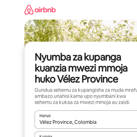
Ruka
kwenda
kwenye
maudhui
Nyumba za kupanga
kuanzia mwezi mmoja
huko Vélez Province
Gundua sehemu za kupangisha za muda mref
ambazo unahisi kama upo nyumbani kwa
sehemu za kukaa za mwezi mmoja au zaidi.
Mahali
Wakati matokeo yanapatikana, vinjari kwa kutumia
Kuingia