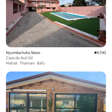
Nyumba huko Seixo
Ukadiriaji 
5 (14)
Casa do Avô Gil
Mahali
·
Thamani
·
Bafu