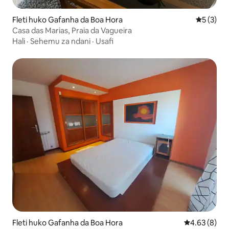
Fleti huko Gafanha da Boa Hora
Ukadiriaji
5 (3)
Casa das Marias, Praia da Vagueira
Hali
·
Sehemu za ndani
·
Usafi
Fleti huko Gafanha da Boa Hora
Ukadiriaji wa
4.63 (8)