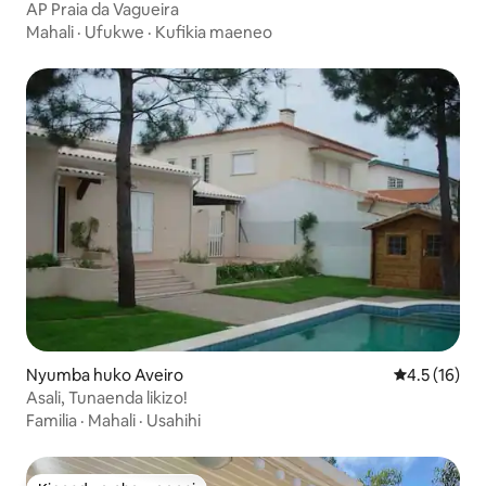
AP Praia da Vagueira
Mahali
·
Ufukwe
·
Kufikia maeneo
Nyumba huko Aveiro
Ukadiriaji wa
4.5 (16)
Asali, Tunaenda likizo!
Familia
·
Mahali
·
Usahihi