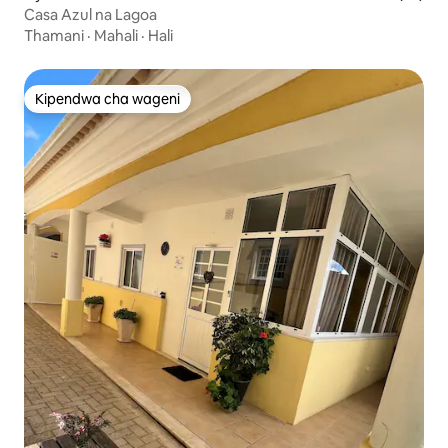
Casa Azul na Lagoa
Thamani
·
Mahali
·
Hali
Kipendwa cha wageni
Kipendwa cha wageni