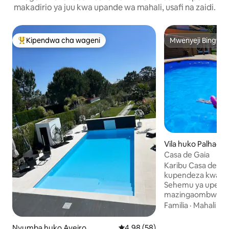
makadirio ya juu kwa upande wa mahali, usafi na zaidi.
Kipendwa cha wageni
Mwenyeji Bingwa
Kipendwa maarufu cha wageni
Mwenyeji Bingwa
Vila huko Palhaça
Casa de Gaia
Karibu Casa de Ga
kupendeza kwa wa
Sehemu ya upendo
mazingaombwe, a
kuwa na mazingira y
Familia
·
Mahali
·
Us
Furahia mazingira
trampoline, foosba
Nyumba huko Aveiro
Ukadiriaji wa wastani wa 4.98 ka
4.98 (58)