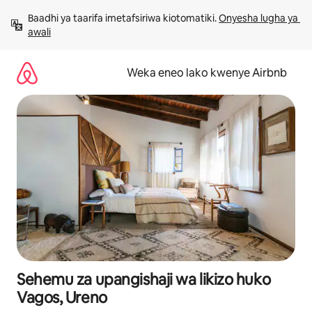
Ruka
Baadhi ya taarifa imetafsiriwa kiotomatiki. 
Onyesha lugha ya 
kwenda
awali
kwenye
maudhui
Weka eneo lako kwenye Airbnb
Sehemu za upangishaji wa likizo huko
Vagos, Ureno