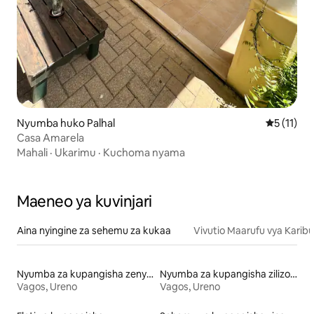
Nyumba huko Palhal
Ukadiriaji
5 (11)
Casa Amarela
Mahali
·
Ukarimu
·
Kuchoma nyama
Maeneo ya kuvinjari
Aina nyingine za sehemu za kukaa
Vivutio Maarufu vya Karibu
Nyumba za kupangisha zenye mabwawa
Nyumba za kupangisha zilizo na ufikiaji wa ufukweni
Vagos, Ureno
Vagos, Ureno