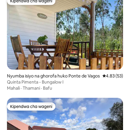
Kipendwa cha wageni
Kipendwa cha wageni
Nyumba isiyo na ghorofa huko Ponte de Vagos
Ukadiriaji wa 
4.83 (53)
Quinta Pimenta - Bungalow I
Mahali
·
Thamani
·
Bafu
Kipendwa cha wageni
Kipendwa cha wageni