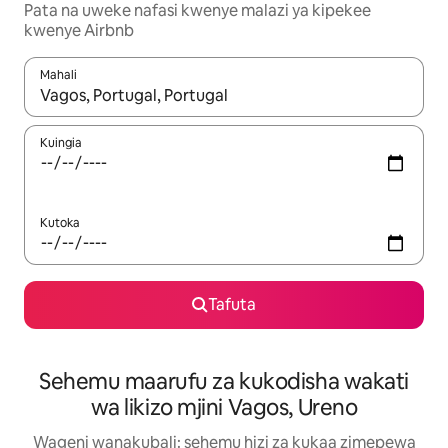
Pata na uweke nafasi kwenye malazi ya kipekee
kwenye Airbnb
Mahali
Wakati matokeo yanapatikana, vinjari kwa kutumia vitufe vya v
Kuingia
Kutoka
Tafuta
Sehemu maarufu za kukodisha wakati
wa likizo mjini Vagos, Ureno
Wageni wanakubali: sehemu hizi za kukaa zimepewa