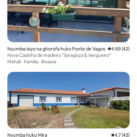
Nyumba isiyo na ghorofa huko Ponte de Vagos
Ukadiriaji wa 
4.69 (42)
Nova Casinha de madeira "Saragoça & Vergueiro"
Mahali
·
Familia
·
Bwawa
Nyumba huko Mira
Ukadiriaji wa
4.7 (43)