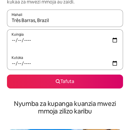
kukaa za mwezi mmoja au zaidi.
Mahali
Wakati matokeo yanapatikana, vinjari kwa kutumia vitufe vya v
Kuingia
Kutoka
Tafuta
Nyumba za kupanga kuanzia mwezi
mmoja zilizo karibu