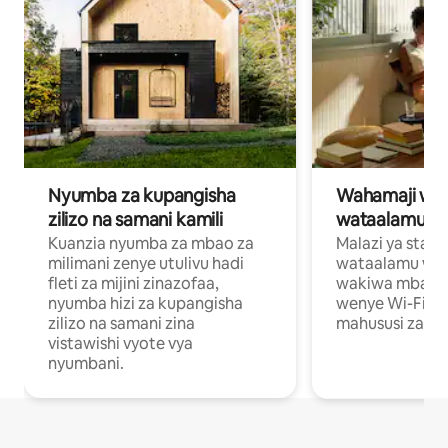
Nyumba za kupangisha
Wahamaji wa ki
zilizo na samani kamili
wataalamu wa
Kuanzia nyumba za mbao za
Malazi ya star
milimani zenye utulivu hadi
wataalamu wan
fleti za mijini zinazofaa,
wakiwa mbali na
nyumba hizi za kupangisha
wenye Wi-Fi n
zilizo na samani zina
mahususi za kuf
vistawishi vyote vya
nyumbani.