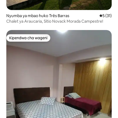
Nyumba ya mbao huko Três Barras
Ukadiriaji 
5 (31)
Chalet ya Araucaria, Sítio Novack Morada Campestre!
Kipendwa cha wageni
Kipendwa cha wageni