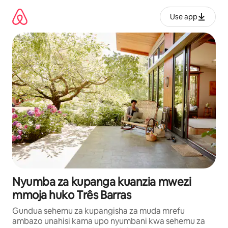
Ruka
kwenda
Use app
kwenye
maudhui
Nyumba za kupanga kuanzia mwezi
mmoja huko Três Barras
Gundua sehemu za kupangisha za muda mrefu
ambazo unahisi kama upo nyumbani kwa sehemu za