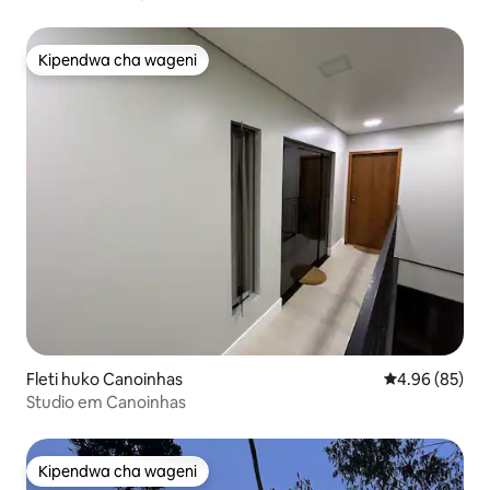
Kipendwa cha wageni
Kipendwa cha wageni
Fleti huko Canoinhas
Ukadiriaji wa 
4.96 (85)
Studio em Canoinhas
Kipendwa cha wageni
Kipendwa cha wageni