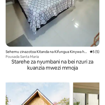
Sehemu zinazotoa Kitanda na Kifungua Kinywa hu
Ukadiriaji
5 (5)
ko Canoinhas
Pousada Santa Maria
Starehe za nyumbani na bei nzuri za
kuanzia mwezi mmoja