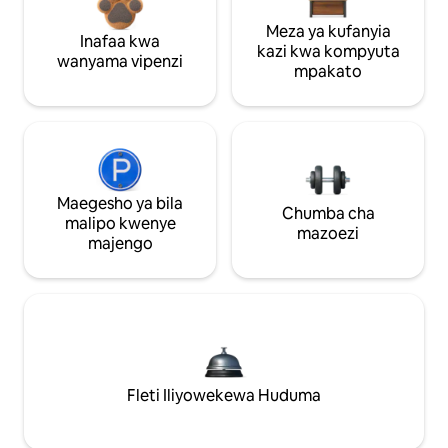
Meza ya kufanyia
Inafaa kwa
kazi kwa kompyuta
wanyama vipenzi
mpakato
Maegesho ya bila
Chumba cha
malipo kwenye
mazoezi
majengo
Fleti Iliyowekewa Huduma