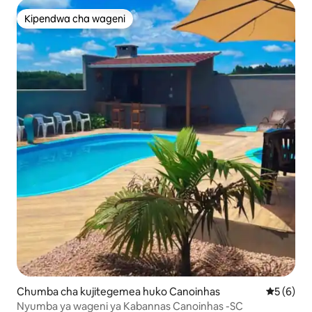
Kipendwa cha wageni
Kipendwa cha wageni
Chumba cha kujitegemea huko Canoinhas
Ukadiriaji
5 (6)
Nyumba ya wageni ya Kabannas Canoinhas -SC