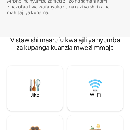
Airbnb ina nyumba za fleti zilizo na samani kamili
zinazofaa kwa wafanyakazi, makazi ya shirika na
mahitaji ya kuhama.
Vistawishi maarufu kwa ajili ya nyumba
za kupanga kuanzia mwezi mmoja
Jiko
Wi-Fi