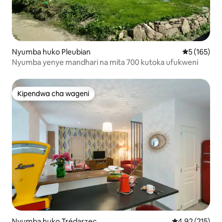
Nyumba huko Pleubian
Ukadiriaji w
5 (165)
Nyumba yenye mandhari na mita 700 kutoka ufukweni
Kipendwa cha wageni
Kipendwa cha wageni
Nyumba huko Trédarzec
Ukadiriaji wa w
4.92 (215)