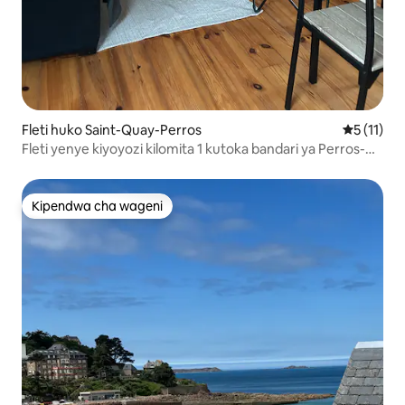
Fleti huko Saint-Quay-Perros
Ukadiriaji
5 (11)
Fleti yenye kiyoyozi kilomita 1 kutoka bandari ya Perros-
Guirec
Kipendwa cha wageni
Kipendwa cha wageni