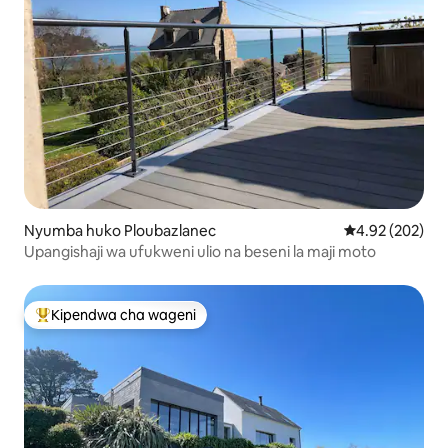
Nyumba huko Ploubazlanec
Ukadiriaji wa w
4.92 (202)
Upangishaji wa ufukweni ulio na beseni la maji moto
Kipendwa cha wageni
Kipendwa maarufu cha wageni