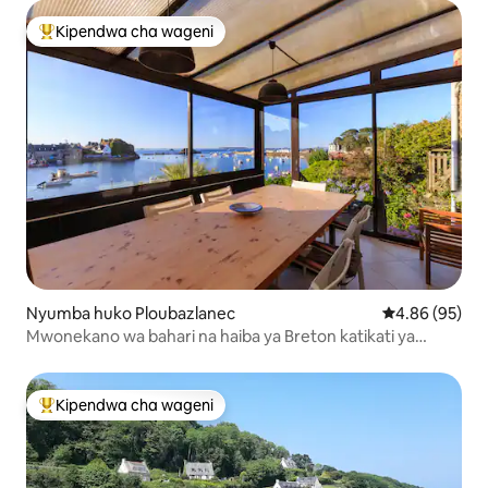
Kipendwa cha wageni
Kipendwa maarufu cha wageni
Nyumba huko Ploubazlanec
Ukadiriaji wa 
4.86 (95)
Mwonekano wa bahari na haiba ya Breton katikati ya
Loguivy
Kipendwa cha wageni
Kipendwa maarufu cha wageni