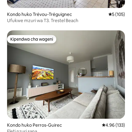
Kondo huko Trévou-Tréguignec
Ukadiriaji w
5 (105)
Ufukwe mzuri wa T3. Trestel Beach
Kipendwa cha wageni
Kipendwa cha wageni
Kondo huko Perros-Guirec
Ukadiriaji wa w
4.96 (133)
Fleti nzuri sana