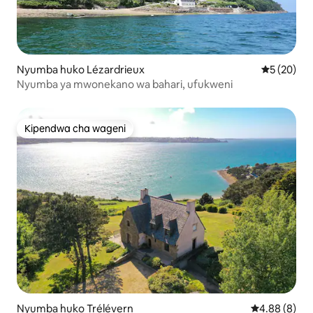
Nyumba huko Lézardrieux
Ukadiriaji 
5 (20)
Nyumba ya mwonekano wa bahari, ufukweni
Kipendwa cha wageni
Kipendwa cha wageni
Nyumba huko Trélévern
Ukadiriaji wa
4.88 (8)