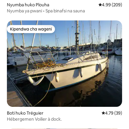
Nyumba huko Plouha
Ukadiriaji wa wa
4.99 (209)
Nyumba ya pwani • Spa binafsi na sauna
Kipendwa cha wageni
Kipendwa cha wageni
Boti huko Tréguier
Ukadiriaji wa 
4.79 (39)
Hébergemen Voilier à dock.