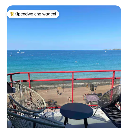
Kipendwa cha wageni
Kipendwa maarufu cha wageni