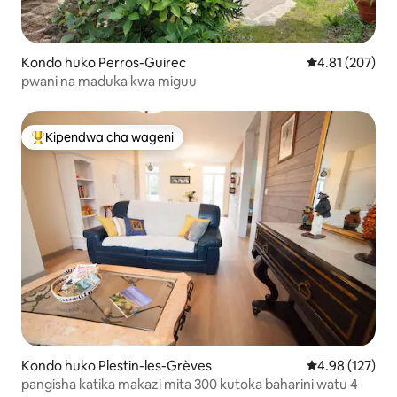
Kondo huko Perros-Guirec
Ukadiriaji wa w
4.81 (207)
pwani na maduka kwa miguu
Kipendwa cha wageni
Kipendwa maarufu cha wageni
Kondo huko Plestin-les-Grèves
Ukadiriaji wa w
4.98 (127)
pangisha katika makazi mita 300 kutoka baharini watu 4