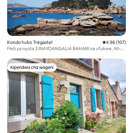
Kondo huko Trégastel
Ukadiriaji wa w
4.96 (107)
Fleti ya nyota 3 INAYOANGALIA BAHARI na ufukwe, Wi-Fi
huko Tregastel
Kipendwa cha wageni
Kipendwa cha wageni