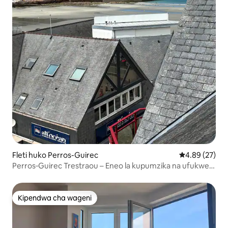
Fleti huko Perros-Guirec
Ukadiriaji wa 
4.89 (27)
Perros‑Guirec Trestraou – Eneo la kupumzika na ufukwe
kwa miguu
Kipendwa cha wageni
Kipendwa cha wageni