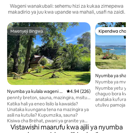
Wageni wanakubali: sehemu hizi za kukaa zimepewa
makadirio ya juu kwa upande wa mahali, usafi na zaidi.
Mwenyeji Bingwa
Kipendwa cha wa
Mwenyeji Bingwa
Kipendwa cha wa
Nyumba ya shamb
Ploubazlanec
Nyumba ya mvuvi 
bahari 💙
Nyumba yetu ya w
Nyumba ya kulala wageni h
Ukadiriaji wa wastani wa 4.94 kat
4.94 (226)
chaguo bora kwa 
uko Plourivo
pennty breton, sauna, mazingira, msitu,
anataka kufurahia
bahari, paimpol
Katika hali ya eneo lisilo la kawaida?
utulivu pamoja na
Unataka kuungana tena na mazingira ya
imekarabatiwa n
asili na kutulia? Kupumzika, sauna?
upendo mwingi. I
Kisiwa cha Bréhat, pwani ya granite ya
mbele mbele mbel
Vistawishi maarufu kwa ajili ya nyumba
waridi, Paimpol, Tréguier, Pontrieux,
Paimpol, inayoelek
Beauport... Je, unapendezwa? "Kona