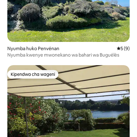
Nyumba huko Penvénan
Ukadiriaji
5 (9)
Nyumba kwenye mwonekano wa bahari wa Buguélès
Kipendwa cha wageni
Kipendwa cha wageni