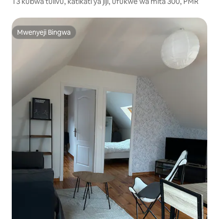
T3 kubwa tulivu, katikati ya jiji, ufukwe wa mita 300, PMR
Mwenyeji Bingwa
Mwenyeji Bingwa