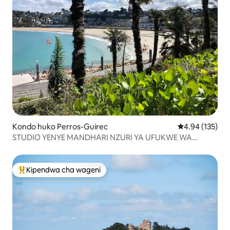
Kondo huko Perros-Guirec
Ukadiriaji wa w
4.94 (135)
STUDIO YENYE MANDHARI NZURI YA UFUKWE WA
TRESTRAWAGEN
Kipendwa cha wageni
Kipendwa maarufu cha wageni