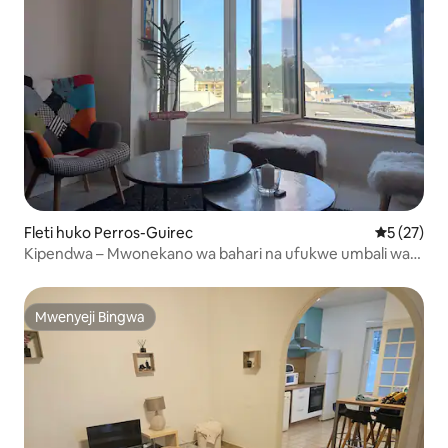
Fleti huko Perros-Guirec
Ukadiriaji 
5 (27)
Kipendwa – Mwonekano wa bahari na ufukwe umbali wa
mita 100
Mwenyeji Bingwa
Mwenyeji Bingwa