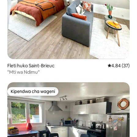
Fleti huko Saint-Brieuc
Ukadiriaji wa 
4.84 (37)
"Mti wa Ndimu"
Kipendwa cha wageni
Kipendwa cha wageni