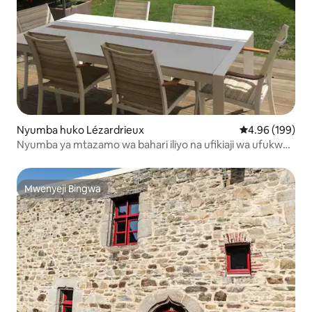
Nyumba huko Lézardrieux
Ukadiriaji wa w
4.96 (199)
Nyumba ya mtazamo wa bahari iliyo na ufikiaji wa ufukwe
wa moja kwa moja na GR34
Mwenyeji Bingwa
Mwenyeji Bingwa