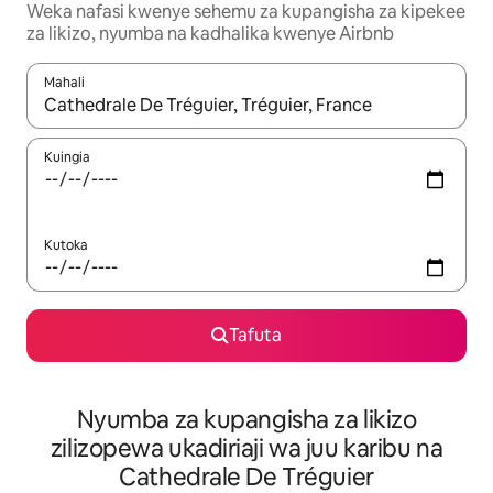
Weka nafasi kwenye sehemu za kupangisha za kipekee
za likizo, nyumba na kadhalika kwenye Airbnb
Mahali
Wakati matokeo yanapatikana, vinjari kwa kutumia vitufe vya v
Kuingia
Kutoka
Tafuta
Nyumba za kupangisha za likizo
zilizopewa ukadiriaji wa juu karibu na
Cathedrale De Tréguier