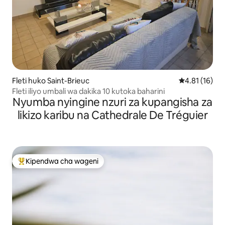
Fleti huko Saint-Brieuc
Ukadiriaji wa 
4.81 (16)
Fleti iliyo umbali wa dakika 10 kutoka baharini
Nyumba nyingine nzuri za kupangisha za
likizo karibu na Cathedrale De Tréguier
Kipendwa cha wageni
Kipendwa maarufu cha wageni