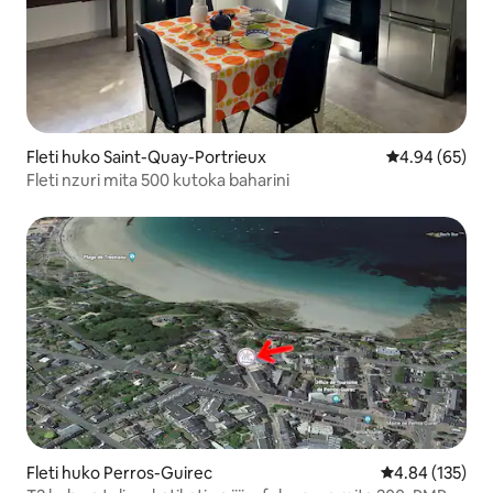
Fleti huko Saint-Quay-Portrieux
Ukadiriaji wa 
4.94 (65)
Fleti nzuri mita 500 kutoka baharini
Fleti huko Perros-Guirec
Ukadiriaji wa w
4.84 (135)