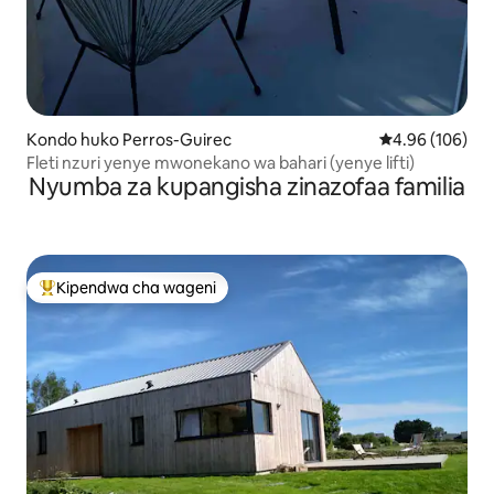
Kondo huko Perros-Guirec
Ukadiriaji wa w
4.96 (106)
Fleti nzuri yenye mwonekano wa bahari (yenye lifti)
Nyumba za kupangisha zinazofaa familia
Kipendwa cha wageni
Kipendwa maarufu cha wageni