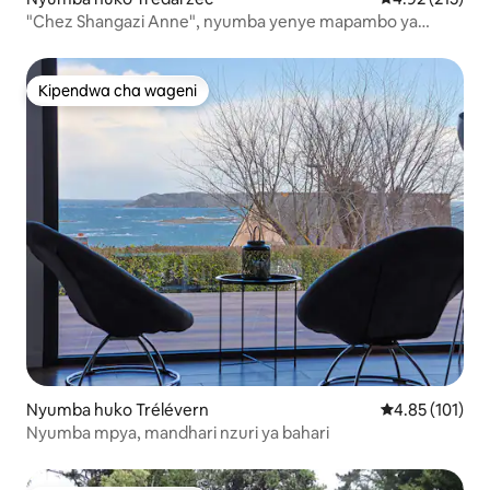
"Chez Shangazi Anne", nyumba yenye mapambo ya
zamani ***
Kipendwa cha wageni
Kipendwa cha wageni
Nyumba huko Trélévern
Ukadiriaji wa w
4.85 (101)
Nyumba mpya, mandhari nzuri ya bahari