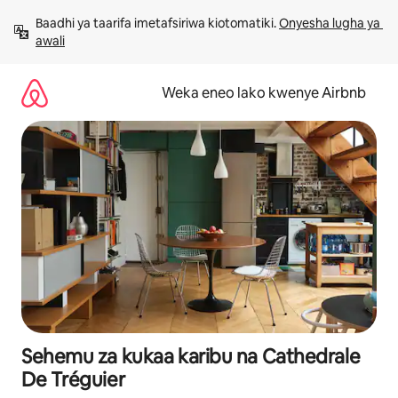
Ruka
Baadhi ya taarifa imetafsiriwa kiotomatiki. 
Onyesha lugha ya 
kwenda
awali
kwenye
maudhui
Weka eneo lako kwenye Airbnb
Sehemu za kukaa karibu na Cathedrale
De Tréguier