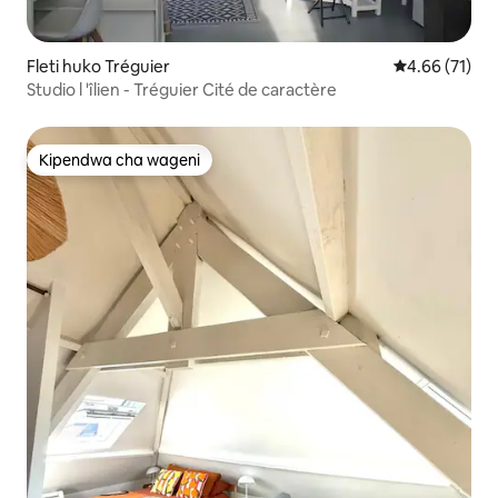
Fleti huko Tréguier
Ukadiriaji wa 
4.66 (71)
Studio l 'îlien - Tréguier Cité de caractère
Kipendwa cha wageni
Kipendwa cha wageni