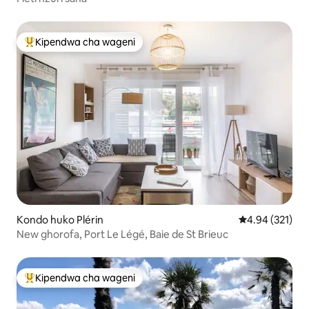
Kipendwa cha wageni
Kipendwa maarufu cha wageni
Kondo huko Plérin
Ukadiriaji wa w
4.94 (321)
New ghorofa, Port Le Légé, Baie de St Brieuc
Kipendwa cha wageni
Kipendwa maarufu cha wageni