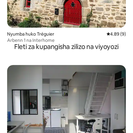
Nyumba huko Tréguier
Ukadiriaji wa
4.89 (9)
Arbenn 1 na Interhome
Fleti za kupangisha zilizo na viyoyozi