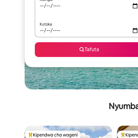
Kutoka
Tafuta
Nyumba 
Kipendwa cha wageni
Kipen
Kipendwa maarufu cha wageni
Kipendw