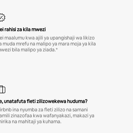
ei rahisi za kila mwezi
ei maalumu kwa ajili ya upangishaji wa likizo
a muda mrefu na malipo ya mara moja ya kila
wezi bila malipo ya ziada.*
e, unatafuta fleti zilizowekewa huduma?
irbnb ina nyumba za fleti zilizo na samani
amili zinazofaa kwa wafanyakazi, makazi ya
hirika na mahitaji ya kuhama.