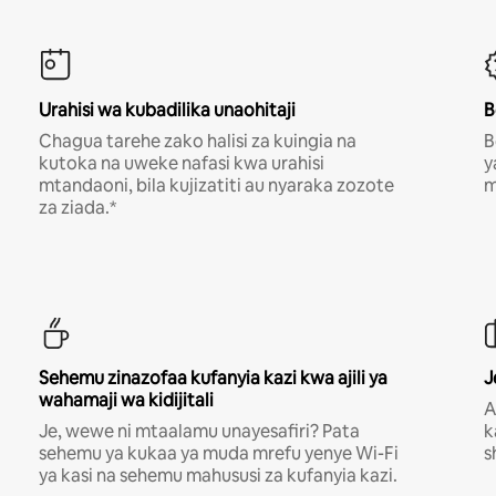
Urahisi wa kubadilika unaohitaji
B
Chagua tarehe zako halisi za kuingia na
B
kutoka na uweke nafasi kwa urahisi
y
mtandaoni, bila kujizatiti au nyaraka zozote
m
za ziada.*
Sehemu zinazofaa kufanyia kazi kwa ajili ya
J
wahamaji wa kidijitali
A
Je, wewe ni mtaalamu unayesafiri? Pata
k
sehemu ya kukaa ya muda mrefu yenye Wi-Fi
s
ya kasi na sehemu mahususi za kufanyia kazi.