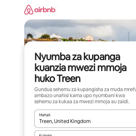
Ruka
kwenda
kwenye
maudhui
Nyumba za kupanga
kuanzia mwezi mmoja
huko Treen
Gundua sehemu za kupangisha za muda mref
ambazo unahisi kama upo nyumbani kwa
sehemu za kukaa za mwezi mmoja au zaidi.
Mahali
Wakati matokeo yanapatikana, vinjari kwa kutumia
Kuingia