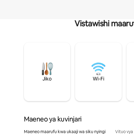
Vistawishi maaru
Jiko
Wi-Fi
Maeneo ya kuvinjari
Maeneo maarufu kwa ukaaji wa siku nyingi
Vituo vya