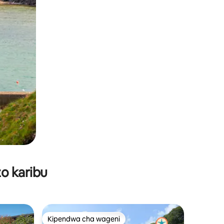
o karibu
Kipendwa cha wageni
Kipendwa cha wageni