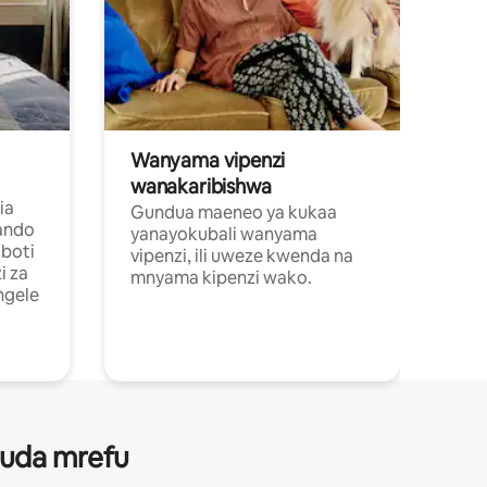
Wanyama vipenzi
wanakaribishwa
ia
Gundua maeneo ya kukaa
ando
yanayokubali wanyama
boti
vipenzi, ili uweze kwenda na
i za
mnyama kipenzi wako.
ngele
 muda mrefu