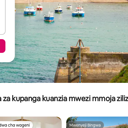
za kupanga kuanzia mwezi mmoja ziliz
dwa cha wageni
Mwenyeji Bingwa
a maarufu cha wageni
Mwenyeji Bingwa