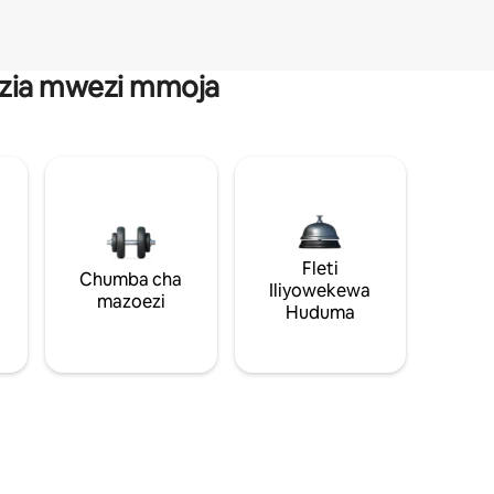
anzia mwezi mmoja
Fleti
Chumba cha
Iliyowekewa
mazoezi
Huduma