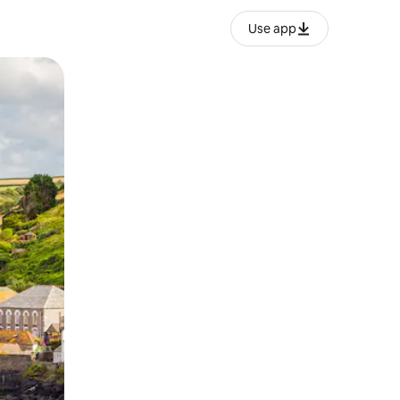
Use app
lezesha kidole kwenye ishara.