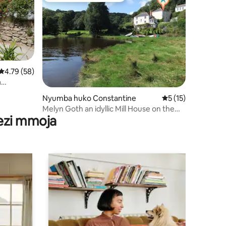
Ukadiriaji wa wastani wa 4.79 kati ya 5, tathmini 58
4.79 (58)
a
ni 293
pwani ya
Nyumba huko Constantine
Ukadiriaji wa wasta
5 (15)
Nyumba ya
Melyn Goth an idyllic Mill House on the
ho ya
wezi mmoja
Helford