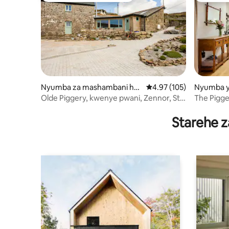
Nyumba za mashambani hu
Ukadiriaji wa wastani wa
4.97 (105)
Nyumba y
ko Zennor
Zennor
Olde Piggery, kwenye pwani, Zennor, St
The Pigger
Ives
Location
Starehe z