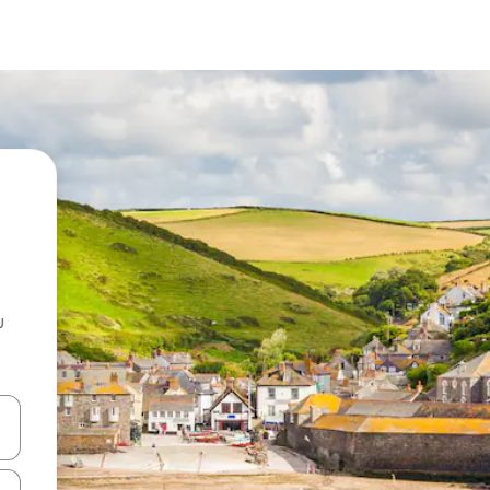
u
 vitufe vya vishale vya juu na chini au uchunguze kwa kugusa au kute