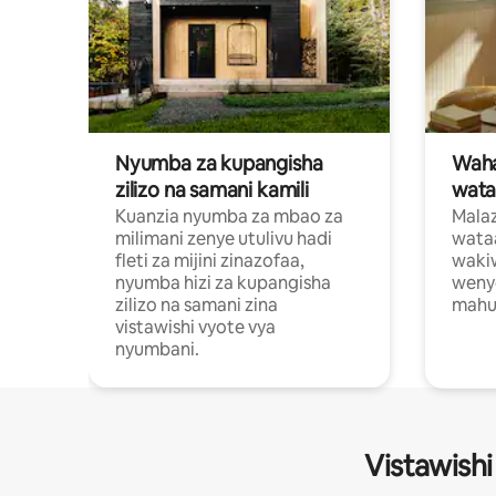
Nyumba za kupangisha
Waham
zilizo na samani kamili
wata
Kuanzia nyumba za mbao za
Malaz
milimani zenye utulivu hadi
wata
fleti za mijini zinazofaa,
wakiw
nyumba hizi za kupangisha
weny
zilizo na samani zina
mahus
vistawishi vyote vya
nyumbani.
Vistawishi