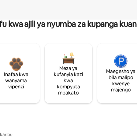
fu kwa ajili ya nyumba za kupanga ku
Meza ya
Maegesho ya
Inafaa kwa
kufanyia kazi
bila malipo
wanyama
kwa
kwenye
vipenzi
kompyuta
majengo
mpakato
 karibu