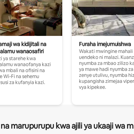
aji wa kidijitali na
Furaha imejumuishwa
alamu wanaosafiri
Wakati mwingine mahali
uendeko ni malazi. Kuanz
i ya starehe kwa
nyumba za mbao zilizo k
alamu wanaofanya kazi
ya mawe hadi nyumba za 
a mbali na ofisini na
zenye utulivu, nyumba hiz
e Wi-Fi na sehemu
kupangisha zimejaa vipe
usi za kufanyia kazi.
vya kipekee.
 na marupurupu kwa ajili ya ukaaji wa