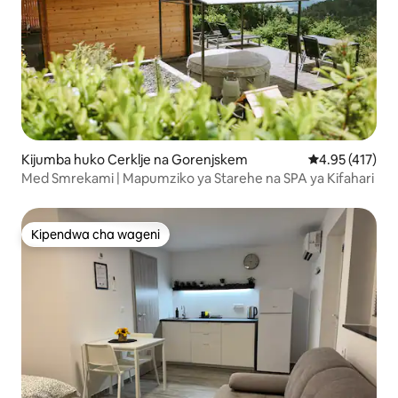
Kijumba huko Cerklje na Gorenjskem
Ukadiriaji wa w
4.95 (417)
Med Smrekami | Mapumziko ya Starehe na SPA ya Kifahari
Kipendwa cha wageni
Kipendwa cha wageni