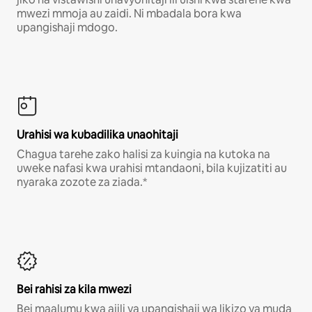
mwezi mmoja au zaidi. Ni mbadala bora kwa
upangishaji mdogo.
Urahisi wa kubadilika unaohitaji
Chagua tarehe zako halisi za kuingia na kutoka na
uweke nafasi kwa urahisi mtandaoni, bila kujizatiti au
nyaraka zozote za ziada.*
Bei rahisi za kila mwezi
Bei maalumu kwa ajili ya upangishaji wa likizo ya muda