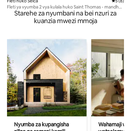
Fleti huko Selca
Ukadiriaji
5 (8)
Fleti ya vyumba 2 vya kulala huko Saint Thomas - mandhari
Starehe za nyumbani na bei nzuri za
ya kushangaza
kuanzia mwezi mmoja
Nyumba za kupangisha
Wahamaji wa ki