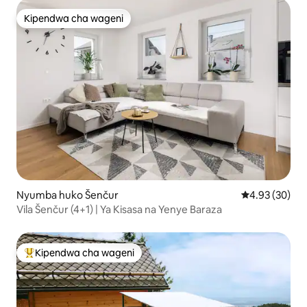
Kipendwa cha wageni
Kipendwa cha wageni
Nyumba huko Šenčur
Ukadiriaji wa 
4.93 (30)
Vila Šenčur (4+1) | Ya Kisasa na Yenye Baraza
Kipendwa cha wageni
Kipendwa maarufu cha wageni