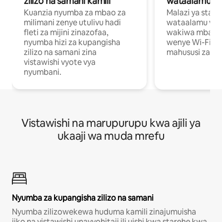
zilizo na samani kamili
wataalamu wa
Kuanzia nyumba za mbao za
Malazi ya star
milimani zenye utulivu hadi
wataalamu wan
fleti za mijini zinazofaa,
wakiwa mbali na
nyumba hizi za kupangisha
wenye Wi-Fi n
zilizo na samani zina
mahususi za kuf
vistawishi vyote vya
nyumbani.
Vistawishi na marupurupu kwa ajili ya
ukaaji wa muda mrefu
Nyumba za kupangisha zilizo na samani
Nyumba zilizowekewa huduma kamili zinajumuisha
jiko na vistawishi unavyohitaji ili uishi kwa starehe kwa