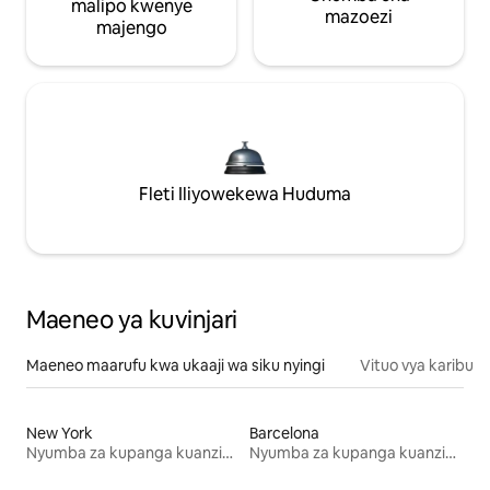
malipo kwenye
mazoezi
majengo
Fleti Iliyowekewa Huduma
Maeneo ya kuvinjari
Maeneo maarufu kwa ukaaji wa siku nyingi
Vituo vya karibu
New York
Barcelona
Nyumba za kupanga kuanzia mwezi mmoja
Nyumba za kupanga kuanzia mwezi mmoja