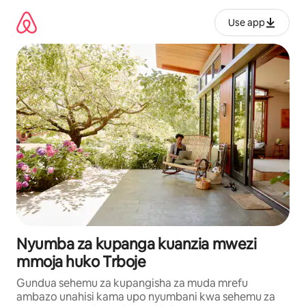
Ruka
kwenda
Use app
kwenye
maudhui
Nyumba za kupanga kuanzia mwezi
mmoja huko Trboje
Gundua sehemu za kupangisha za muda mrefu
ambazo unahisi kama upo nyumbani kwa sehemu za