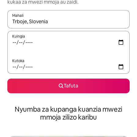
kukaa za mwezi mmoja au zaidi.
Mahali
Wakati matokeo yanapatikana, vinjari kwa kutumia vitufe vya v
Kuingia
Kutoka
Tafuta
Nyumba za kupanga kuanzia mwezi
mmoja zilizo karibu