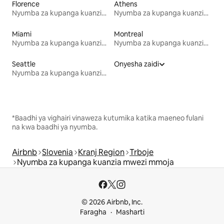
Florence
Athens
Nyumba za kupanga kuanzia mwezi mmoja
Nyumba za kupanga kuanzia mwezi mmoja
Miami
Montreal
Nyumba za kupanga kuanzia mwezi mmoja
Nyumba za kupanga kuanzia mwezi mmoja
Seattle
Onyesha zaidi
Nyumba za kupanga kuanzia mwezi mmoja
*Baadhi ya vighairi vinaweza kutumika katika maeneo fulani
na kwa baadhi ya nyumba.
Airbnb
Slovenia
Kranj Region
Trboje
Nyumba za kupanga kuanzia mwezi mmoja
© 2026 Airbnb, Inc.
Faragha
Masharti