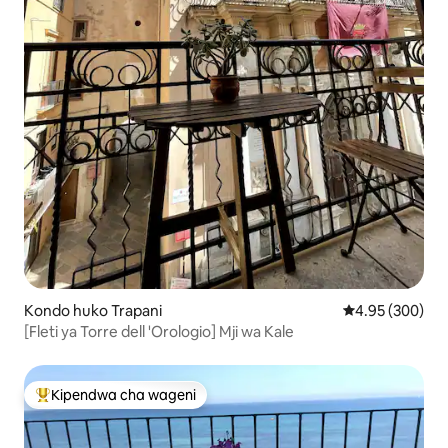
Kondo huko Trapani
Ukadiriaji wa w
4.95 (300)
[Fleti ya Torre dell 'Orologio] Mji wa Kale
Kipendwa cha wageni
Kipendwa maarufu cha wageni