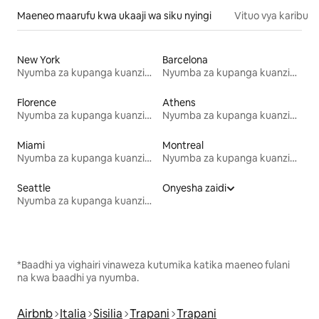
Maeneo maarufu kwa ukaaji wa siku nyingi
Vituo vya karibu
New York
Barcelona
Nyumba za kupanga kuanzia mwezi mmoja
Nyumba za kupanga kuanzia mwezi mmoja
Florence
Athens
Nyumba za kupanga kuanzia mwezi mmoja
Nyumba za kupanga kuanzia mwezi mmoja
Miami
Montreal
Nyumba za kupanga kuanzia mwezi mmoja
Nyumba za kupanga kuanzia mwezi mmoja
Seattle
Onyesha zaidi
Nyumba za kupanga kuanzia mwezi mmoja
*Baadhi ya vighairi vinaweza kutumika katika maeneo fulani
na kwa baadhi ya nyumba.
Airbnb
Italia
Sisilia
Trapani
Trapani