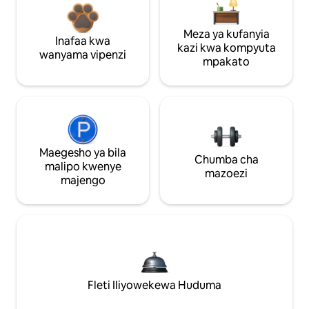
Meza ya kufanyia
Inafaa kwa
kazi kwa kompyuta
wanyama vipenzi
mpakato
Maegesho ya bila
Chumba cha
malipo kwenye
mazoezi
majengo
Fleti Iliyowekewa Huduma