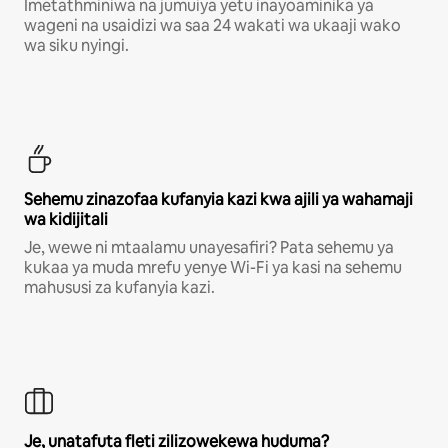
Imetathminiwa na jumuiya yetu inayoaminika ya
wageni na usaidizi wa saa 24 wakati wa ukaaji wako
wa siku nyingi.
Sehemu zinazofaa kufanyia kazi kwa ajili ya wahamaji
wa kidijitali
Je, wewe ni mtaalamu unayesafiri? Pata sehemu ya
kukaa ya muda mrefu yenye Wi-Fi ya kasi na sehemu
mahususi za kufanyia kazi.
Je, unatafuta fleti zilizowekewa huduma?