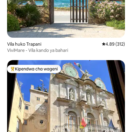
Vila huko Trapani
Ukadiriaji wa w
4.89 (312)
ViviMare - Vila kando ya bahari
Kipendwa cha wageni
Kipendwa maarufu cha wageni