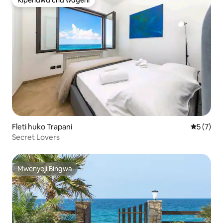
Kipendwa cha wageni
Kipendwa cha wageni
Fleti huko Trapani
Ukadiriaji
5 (7)
Secret Lovers
Mwenyeji Bingwa
Mwenyeji Bingwa