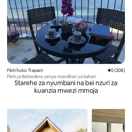
Fleti huko Trapani
Ukadiriaji w
5 (206)
Fleti ya Belvedere yenye mandhari ya bahari
Starehe za nyumbani na bei nzuri za
kuanzia mwezi mmoja