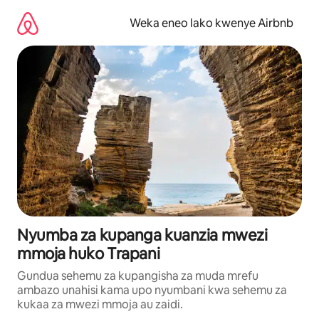
Ruka
kwenda
Weka eneo lako kwenye Airbnb
kwenye
maudhui
Nyumba za kupanga kuanzia mwezi
mmoja huko Trapani
Gundua sehemu za kupangisha za muda mrefu
ambazo unahisi kama upo nyumbani kwa sehemu za
kukaa za mwezi mmoja au zaidi.