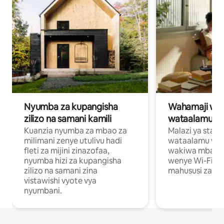
Nyumba za kupangisha
Wahamaji wa ki
zilizo na samani kamili
wataalamu wa
Kuanzia nyumba za mbao za
Malazi ya star
milimani zenye utulivu hadi
wataalamu wan
fleti za mijini zinazofaa,
wakiwa mbali na
nyumba hizi za kupangisha
wenye Wi-Fi n
zilizo na samani zina
mahususi za kuf
vistawishi vyote vya
nyumbani.