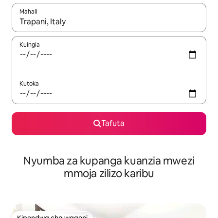
Mahali
Wakati matokeo yanapatikana, vinjari kwa kutumia vitufe vya v
Kuingia
Kutoka
Tafuta
Nyumba za kupanga kuanzia mwezi
mmoja zilizo karibu