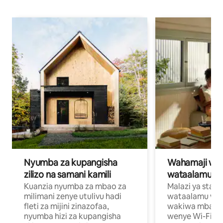
Nyumba za kupangisha
Wahamaji wa ki
zilizo na samani kamili
wataalamu wa
Kuanzia nyumba za mbao za
Malazi ya star
milimani zenye utulivu hadi
wataalamu wan
fleti za mijini zinazofaa,
wakiwa mbali na
nyumba hizi za kupangisha
wenye Wi-Fi n