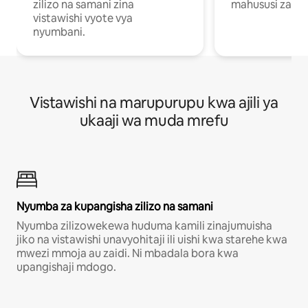
zilizo na samani zina
mahususi za kuf
vistawishi vyote vya
nyumbani.
Vistawishi na marupurupu kwa ajili ya
ukaaji wa muda mrefu
Nyumba za kupangisha zilizo na samani
Nyumba zilizowekewa huduma kamili zinajumuisha
jiko na vistawishi unavyohitaji ili uishi kwa starehe kwa
mwezi mmoja au zaidi. Ni mbadala bora kwa
upangishaji mdogo.