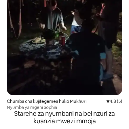
Chumba cha kujitegemea huko Mukhuri
Ukadiriaji w
4.8 (5)
Nyumba ya mgeni Sophia
Starehe za nyumbani na bei nzuri za
kuanzia mwezi mmoja