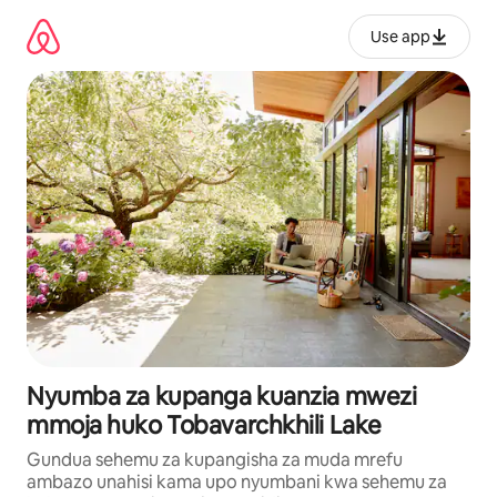
Ruka
kwenda
Use app
kwenye
maudhui
Nyumba za kupanga kuanzia mwezi
mmoja huko Tobavarchkhili Lake
Gundua sehemu za kupangisha za muda mrefu
ambazo unahisi kama upo nyumbani kwa sehemu za