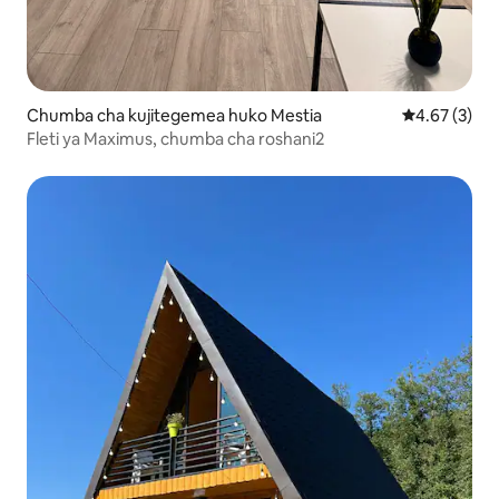
Chumba cha kujitegemea huko Mestia
Ukadiriaji wa
4.67 (3)
Fleti ya Maximus, chumba cha roshani2