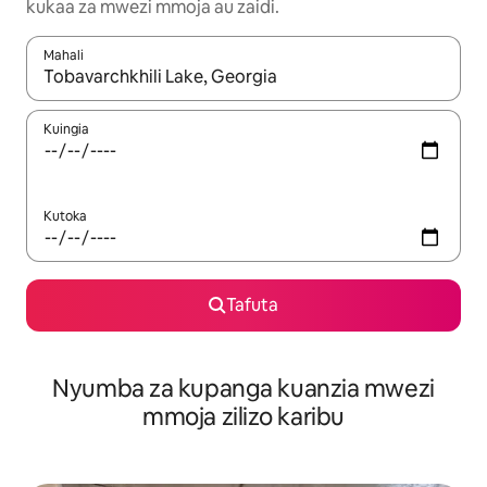
kukaa za mwezi mmoja au zaidi.
Mahali
Wakati matokeo yanapatikana, vinjari kwa kutumia vitufe vya v
Kuingia
Kutoka
Tafuta
Nyumba za kupanga kuanzia mwezi
mmoja zilizo karibu