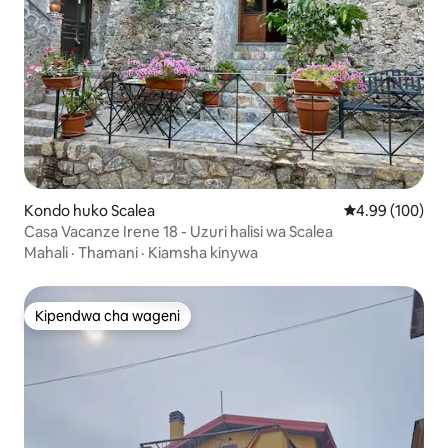
Kondo huko Scalea
Ukadiriaji wa w
4.99 (100)
Casa Vacanze Irene 18 - Uzuri halisi wa Scalea
Mahali
·
Thamani
·
Kiamsha kinywa
Kipendwa cha wageni
Kipendwa cha wageni