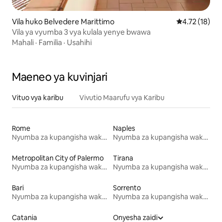
Vila huko Belvedere Marittimo
Ukadiriaji wa 
4.72 (18)
Vila ya vyumba 3 vya kulala yenye bwawa
Mahali
·
Familia
·
Usahihi
Maeneo ya kuvinjari
Vituo vya karibu
Vivutio Maarufu vya Karibu
Rome
Naples
Nyumba za kupangisha wakati wa likizo
Nyumba za kupangisha wakati wa likizo
Metropolitan City of Palermo
Tirana
Nyumba za kupangisha wakati wa likizo
Nyumba za kupangisha wakati wa likizo
Bari
Sorrento
Nyumba za kupangisha wakati wa likizo
Nyumba za kupangisha wakati wa likizo
Catania
Onyesha zaidi