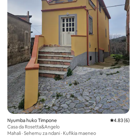
Nyumba huko Timpone
Ukadiriaji wa
4.83 (6)
Casa da Rosetta&Angelo
Mahali
·
Sehemu za ndani
·
Kufikia maeneo