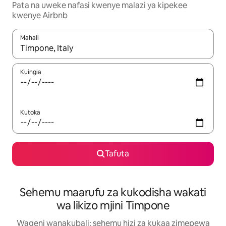
Pata na uweke nafasi kwenye malazi ya kipekee
kwenye Airbnb
Mahali
Wakati matokeo yanapatikana, vinjari kwa kutumia vitufe vya v
Kuingia
Kutoka
Tafuta
Sehemu maarufu za kukodisha wakati
wa likizo mjini Timpone
Wageni wanakubali: sehemu hizi za kukaa zimepewa