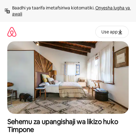
Ruka
Baadhi ya taarifa imetafsiriwa kiotomatiki. 
Onyesha lugha ya 
kwenda
awali
kwenye
maudhui
Use app
Sehemu za upangishaji wa likizo huko
Timpone