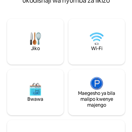
ukodishaji wa nyumba za likizo
Pollino. Eneo letu linalofaa kwa wasanii na
televisheni. Hapo 
wanamuziki hutoa seti ya msingi kwa ajili
bafu kubwa na vyu
ya mazoezi ya muziki pamoja na eneo la
ujumla, inaweza k
kimkakati kwa ajili ya ziara za baiskeli.
la nje: baraza kubw
Chaja ya gari la umeme inapatikana pale
cha nje na meza 
inapohitajika.
bustani iliyo na kit
starehe na ngazi i
Jiko
Wi-Fi
Maegesho ya bila
Bwawa
malipo kwenye
majengo