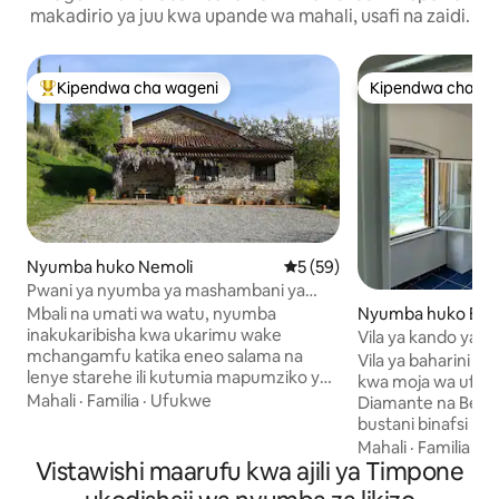
makadirio ya juu kwa upande wa mahali, usafi na zaidi.
Kipendwa cha wageni
Kipendwa cha wa
Kipendwa maarufu cha wageni
Kipendwa cha wa
Nyumba huko Nemoli
Ukadiriaji wa wastani wa 5 ka
5 (59)
Pwani ya nyumba ya mashambani ya
Maratea
Mbali na umati wa watu, nyumba
Nyumba huko Belv
inakukaribisha kwa ukarimu wake
mo
Vila ya kando ya bah
mchangamfu katika eneo salama na
ufukweni wa kuji
Vila ya baharini ye
lenye starehe ili kutumia mapumziko ya
kwa moja wa ufukw
kufurahisha, bado ikidumisha uwezo wa
Mahali
·
Familia
·
Ufukwe
Diamante na Belve
kazi wenye ufanisi wa mbali. Chunguza
bustani binafsi in
Eneo la Basilicata la kijani na mandhari
Imepangwa kwa v
Mahali
·
Familia
·
Se
yake anuwai kuanzia pwani ya bahari
Vistawishi maarufu kwa ajili ya Timpone
ghorofa ya chini, 
hadi misitu ya kale ya Hifadhi ya Taifa ya
kufulia, jiko na seb