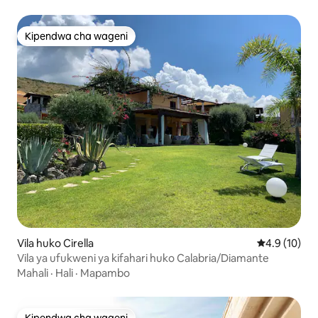
Kipendwa cha wageni
Kipendwa cha wageni
Vila huko Cirella
Ukadiriaji wa
4.9 (10)
Vila ya ufukweni ya kifahari huko Calabria/Diamante
Mahali
·
Hali
·
Mapambo
Kipendwa cha wageni