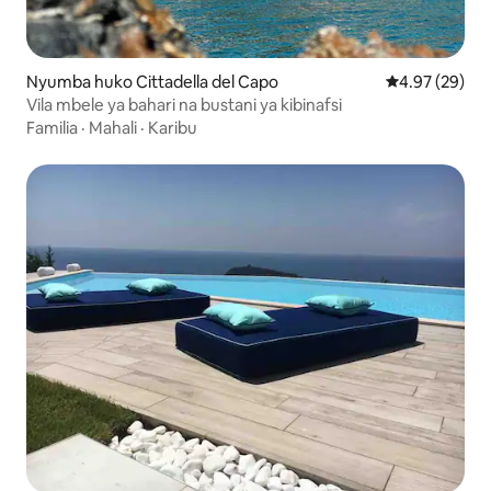
Nyumba huko Cittadella del Capo
Ukadiriaji wa 
4.97 (29)
Vila mbele ya bahari na bustani ya kibinafsi
Familia
·
Mahali
·
Karibu