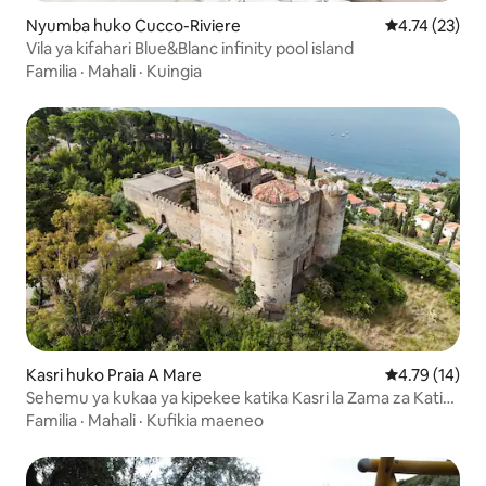
Nyumba huko Cucco-Riviere
Ukadiriaji wa 
4.74 (23)
Vila ya kifahari Blue&Blanc infinity pool island
Familia
·
Mahali
·
Kuingia
Kasri huko Praia A Mare
Ukadiriaji wa 
4.79 (14)
Sehemu ya kukaa ya kipekee katika Kasri la Zama za Kati
karibu na SandyBeach
Familia
·
Mahali
·
Kufikia maeneo