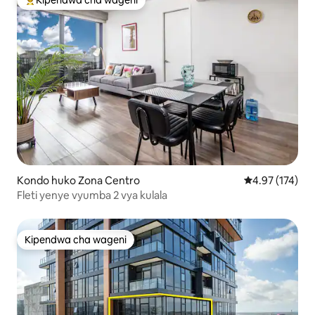
Kipendwa cha wageni
Kipendwa maarufu cha wageni
Kondo huko Zona Centro
Ukadiriaji wa w
4.97 (174)
Fleti yenye vyumba 2 vya kulala
Kipendwa cha wageni
Kipendwa cha wageni