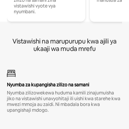
zilizo na samani zina
mahususi za kuf
vistawishi vyote vya
nyumbani.
Vistawishi na marupurupu kwa ajili ya
ukaaji wa muda mrefu
Nyumba za kupangisha zilizo na samani
Nyumba zilizowekewa huduma kamili zinajumuisha
jiko na vistawishi unavyohitaji ili uishi kwa starehe kwa
mwezi mmoja au zaidi. Ni mbadala bora kwa
upangishaji mdogo.