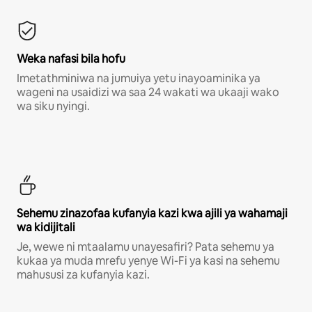
Weka nafasi bila hofu
Imetathminiwa na jumuiya yetu inayoaminika ya
wageni na usaidizi wa saa 24 wakati wa ukaaji wako
wa siku nyingi.
Sehemu zinazofaa kufanyia kazi kwa ajili ya wahamaji
wa kidijitali
Je, wewe ni mtaalamu unayesafiri? Pata sehemu ya
kukaa ya muda mrefu yenye Wi-Fi ya kasi na sehemu
mahususi za kufanyia kazi.