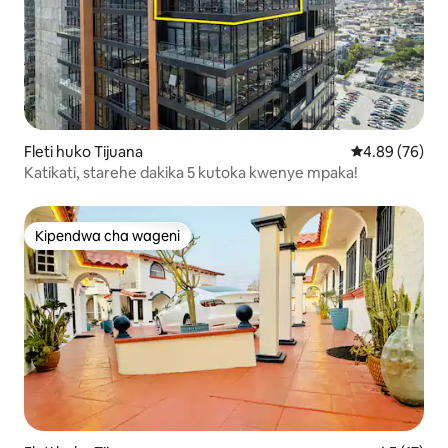
Fleti huko Tijuana
Ukadiriaji wa 
4.89 (76)
Katikati, starehe dakika 5 kutoka kwenye mpaka!
Kipendwa cha wageni
Kipendwa cha wageni