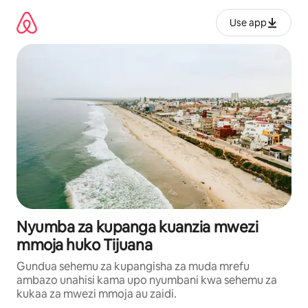
Ruka
kwenda
Use app
kwenye
maudhui
Nyumba za kupanga kuanzia mwezi
mmoja huko Tijuana
Gundua sehemu za kupangisha za muda mrefu
ambazo unahisi kama upo nyumbani kwa sehemu za
kukaa za mwezi mmoja au zaidi.