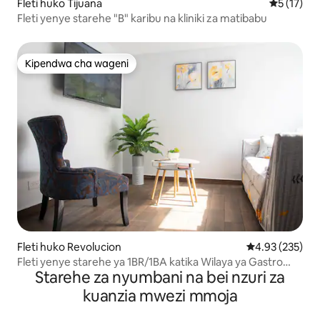
Fleti huko Tijuana
Ukadiriaji 
5 (17)
Fleti yenye starehe "B" karibu na kliniki za matibabu
Kipendwa cha wageni
Kipendwa cha wageni
Fleti huko Revolucion
Ukadiriaji wa w
4.93 (235)
Fleti yenye starehe ya 1BR/1BA katika Wilaya ya Gastro
Starehe za nyumbani na bei nzuri za
150-10
kuanzia mwezi mmoja