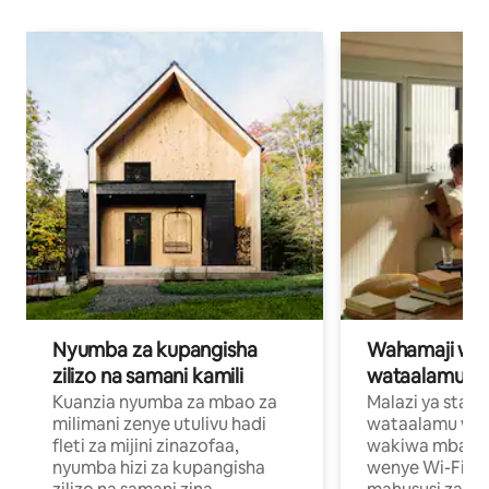
Nyumba za kupangisha
Wahamaji wa ki
zilizo na samani kamili
wataalamu wa
Kuanzia nyumba za mbao za
Malazi ya star
milimani zenye utulivu hadi
wataalamu wan
fleti za mijini zinazofaa,
wakiwa mbali na
nyumba hizi za kupangisha
wenye Wi-Fi n