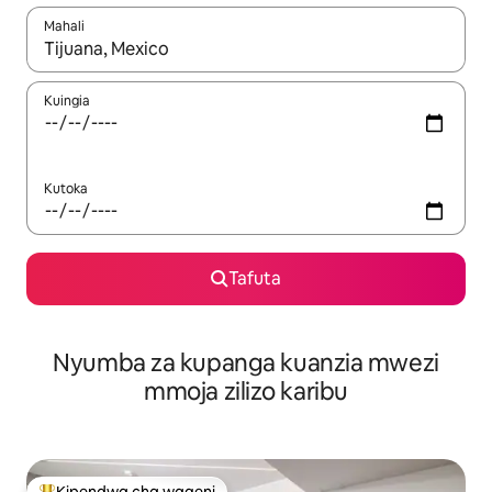
Mahali
Wakati matokeo yanapatikana, vinjari kwa kutumia vitufe vya v
Kuingia
Kutoka
Tafuta
Nyumba za kupanga kuanzia mwezi
mmoja zilizo karibu