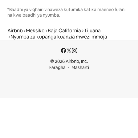
*Baadhi ya vighairi vinaweza kutumika katika maeneo fulani
na kwa baadhi ya nyumba.
Airbnb
Meksiko
Baja California
Tijuana
Nyumba za kupanga kuanzia mwezi mmoja
© 2026 Airbnb, Inc.
Faragha
Masharti