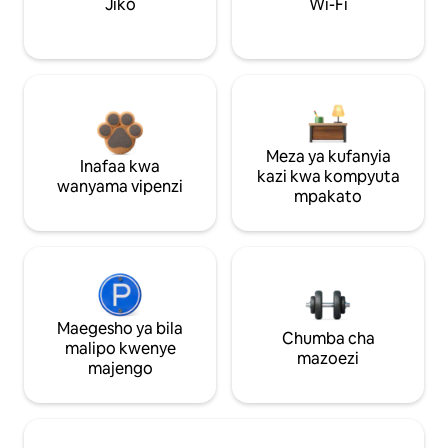
Jiko
Wi-Fi
Meza ya kufanyia
Inafaa kwa
kazi kwa kompyuta
wanyama vipenzi
mpakato
Maegesho ya bila
Chumba cha
malipo kwenye
mazoezi
majengo