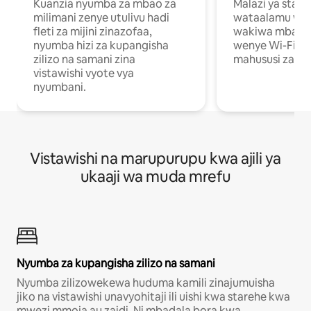
Kuanzia nyumba za mbao za
Malazi ya star
milimani zenye utulivu hadi
wataalamu wan
fleti za mijini zinazofaa,
wakiwa mbali na
nyumba hizi za kupangisha
wenye Wi-Fi n
zilizo na samani zina
mahususi za kuf
vistawishi vyote vya
nyumbani.
Vistawishi na marupurupu kwa ajili ya
ukaaji wa muda mrefu
Nyumba za kupangisha zilizo na samani
Nyumba zilizowekewa huduma kamili zinajumuisha
jiko na vistawishi unavyohitaji ili uishi kwa starehe kwa
mwezi mmoja au zaidi. Ni mbadala bora kwa