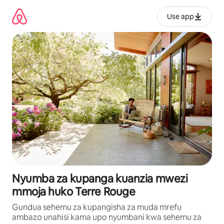
Ruka
kwenda
Use app
kwenye
maudhui
Nyumba za kupanga kuanzia mwezi
mmoja huko Terre Rouge
Gundua sehemu za kupangisha za muda mrefu
ambazo unahisi kama upo nyumbani kwa sehemu za