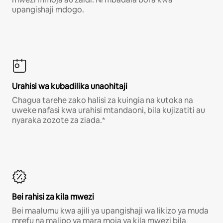
upangishaji mdogo.
Urahisi wa kubadilika unaohitaji
Chagua tarehe zako halisi za kuingia na kutoka na
uweke nafasi kwa urahisi mtandaoni, bila kujizatiti au
nyaraka zozote za ziada.*
Bei rahisi za kila mwezi
Bei maalumu kwa ajili ya upangishaji wa likizo ya muda
mrefu na malipo ya mara moja ya kila mwezi bila