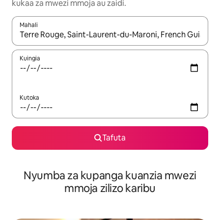
kukaa za mwezi mmoja au zaidi.
Mahali
Wakati matokeo yanapatikana, vinjari kwa kutumia vitufe vya v
Kuingia
Kutoka
Tafuta
Nyumba za kupanga kuanzia mwezi
mmoja zilizo karibu