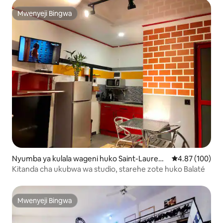
Mwenyeji Bingwa
Mwenyeji Bingwa
Nyumba ya kulala wageni huko Saint-Laurent
Ukadiriaji wa w
4.87 (100)
-du-Maroni
Kitanda cha ukubwa wa studio, starehe zote huko Balaté
Mwenyeji Bingwa
Mwenyeji Bingwa