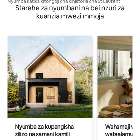
Nyumba katika kitongoji cha kihistoria cha St Laurent
Starehe za nyumbani na bei nzuri za
kuanzia mwezi mmoja
Nyumba za kupangisha
Wahamaji wa ki
zilizo na samani kamili
wataalamu wa