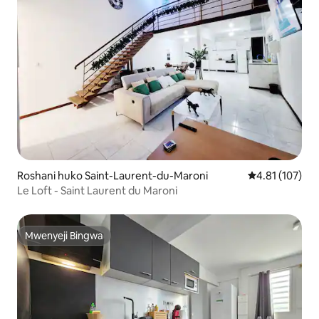
Roshani huko Saint-Laurent-du-Maroni
Ukadiriaji wa w
4.81 (107)
Le Loft - Saint Laurent du Maroni
Mwenyeji Bingwa
Mwenyeji Bingwa