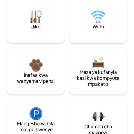
Jiko
Wi-Fi
Meza ya kufanyia
Inafaa kwa
kazi kwa kompyuta
wanyama vipenzi
mpakato
Maegesho ya bila
Chumba cha
malipo kwenye
mazoezi