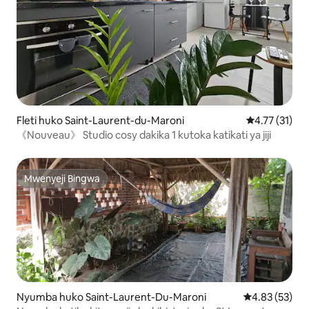
Fleti huko Saint-Laurent-du-Maroni
Ukadiriaji wa 
4.77 (31)
《Nouveau》 Studio cosy dakika 1 kutoka katikati ya jiji
Mwenyeji Bingwa
Mwenyeji Bingwa
Nyumba huko Saint-Laurent-Du-Maroni
Ukadiriaji wa 
4.83 (53)