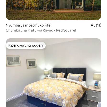
Nyumba ya mbao huko Fife
Ukadiriaji
5 (11)
Chumba cha Msitu wa Rhynd - Red Squirrel
Kipendwa cha wageni
Kipendwa cha wageni