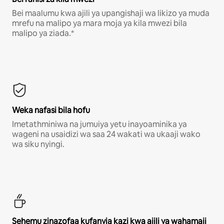
Bei maalumu kwa ajili ya upangishaji wa likizo ya muda
mrefu na malipo ya mara moja ya kila mwezi bila
malipo ya ziada.*
Weka nafasi bila hofu
Imetathminiwa na jumuiya yetu inayoaminika ya
wageni na usaidizi wa saa 24 wakati wa ukaaji wako
wa siku nyingi.
Sehemu zinazofaa kufanyia kazi kwa ajili ya wahamaji