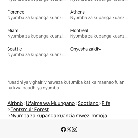
Florence
Athens
Nyumba za kupanga kuanzia mwezi mmoja
Nyumba za kupanga kuanzia mwezi mmoja
Miami
Montreal
Nyumba za kupanga kuanzia mwezi mmoja
Nyumba za kupanga kuanzia mwezi mmoja
Seattle
Onyesha zaidi
Nyumba za kupanga kuanzia mwezi mmoja
*Baadhi ya vighairi vinaweza kutumika katika maeneo fulani
na kwa baadhi ya nyumba.
Airbnb
Ufalme wa Muungano
Scotland
Fife
Tentsmuir Forest
Nyumba za kupanga kuanzia mwezi mmoja