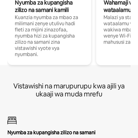
Nyumba za kupangisha
Wahamaji wa ki
zilizo na samani kamili
wataalamu wa
Kuanzia nyumba za mbao za
Malazi ya star
milimani zenye utulivu hadi
wataalamu wan
fleti za mijini zinazofaa,
wakiwa mbali na
nyumba hizi za kupangisha
wenye Wi-Fi n
zilizo na samani zina
mahususi za kuf
vistawishi vyote vya
nyumbani.
Vistawishi na marupurupu kwa ajili ya
ukaaji wa muda mrefu
Nyumba za kupangisha zilizo na samani