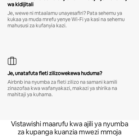
wa kidijitali
Je, wewe ni mtaalamu unayesafiri? Pata sehemu ya
kukaa ya muda mrefu yenye Wi-Fi ya kasi na sehemu
mahususi za kufanyia kazi.
Je, unatafuta fleti zilizowekewa huduma?
Airbnb ina nyumba za fleti zilizo na samani kamili
zinazofaa kwa wafanyakazi, makazi ya shirika na
mahitaji ya kuhama.
Vistawishi maarufu kwa ajili ya nyumba
za kupanga kuanzia mwezi mmoja