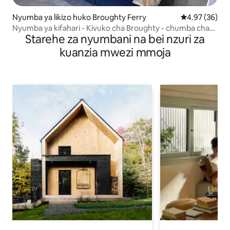
Nyumba ya likizo huko Broughty Ferry
Ukadiriaji wa 
4.97 (36)
Nyumba ya kifahari - Kivuko cha Broughty - chumba cha
Starehe za nyumbani na bei nzuri za
kulala 1
kuanzia mwezi mmoja