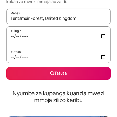
kukaa za mwezi mmoja au zaidi.
Mahali
Wakati matokeo yanapatikana, vinjari kwa kutumia vitufe vya v
Kuingia
Kutoka
Tafuta
Nyumba za kupanga kuanzia mwezi
mmoja zilizo karibu