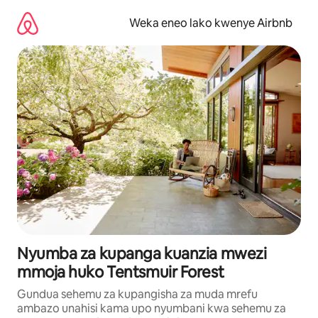
Ruka
kwenda
Weka eneo lako kwenye Airbnb
kwenye
maudhui
Nyumba za kupanga kuanzia mwezi
mmoja huko Tentsmuir Forest
Gundua sehemu za kupangisha za muda mrefu
ambazo unahisi kama upo nyumbani kwa sehemu za