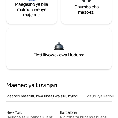
Maegesho ya bila
Chumba cha
malipo kwenye
mazoezi
majengo
Fleti Iliyowekewa Huduma
Maeneo ya kuvinjari
Maeneo maarufu kwa ukaaji wa siku nyingi
Vituo vya karibu
New York
Barcelona
Nyumba za kupanga kuanzia mwezi mmoja
Nyumba za kupanga kuanzia mwezi mmoja