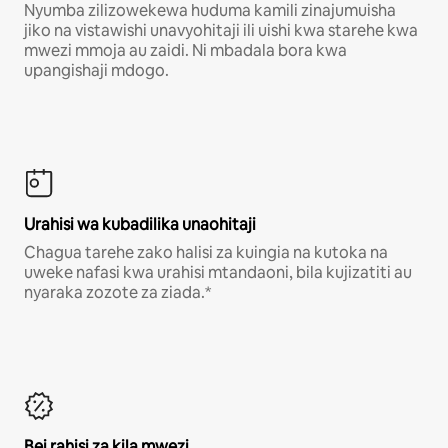
Nyumba zilizowekewa huduma kamili zinajumuisha
jiko na vistawishi unavyohitaji ili uishi kwa starehe kwa
mwezi mmoja au zaidi. Ni mbadala bora kwa
upangishaji mdogo.
Urahisi wa kubadilika unaohitaji
Chagua tarehe zako halisi za kuingia na kutoka na
uweke nafasi kwa urahisi mtandaoni, bila kujizatiti au
nyaraka zozote za ziada.*
Bei rahisi za kila mwezi