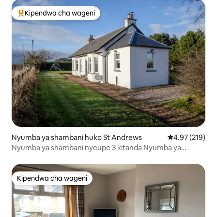
Kipendwa cha wageni
Kipendwa maarufu cha wageni
Nyumba ya shambani huko St Andrews
Ukadiriaji wa w
4.97 (219)
Nyumba ya shambani nyeupe 3 kitanda Nyumba ya
shambani ya kifahari
Kipendwa cha wageni
Kipendwa cha wageni