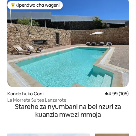
Kipendwa cha wageni
Kipendwa maarufu cha wageni
Kondo huko Conil
Ukadiriaji wa w
4.99 (105)
La Morreta Suites Lanzarote
Starehe za nyumbani na bei nzuri za
kuanzia mwezi mmoja