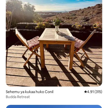
Sehemu ya kukaa huko Conil
Ukadiriaji wa w
4.91 (315)
Budda Retreat