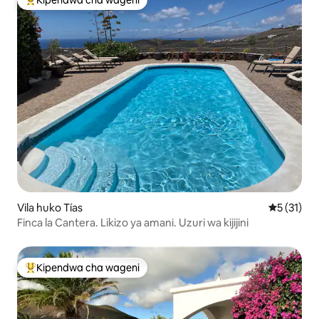
Kipendwa cha wageni
Kipendwa maarufu cha wageni
Vila huko Tías
Ukadiriaji 
5 (31)
Finca la Cantera. Likizo ya amani. Uzuri wa kijijini
Kipendwa cha wageni
Kipendwa maarufu cha wageni