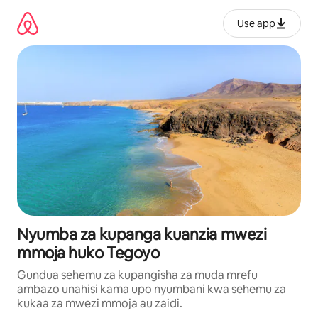
Ruka
kwenda
Use app
kwenye
maudhui
Nyumba za kupanga kuanzia mwezi
mmoja huko Tegoyo
Gundua sehemu za kupangisha za muda mrefu
ambazo unahisi kama upo nyumbani kwa sehemu za
kukaa za mwezi mmoja au zaidi.