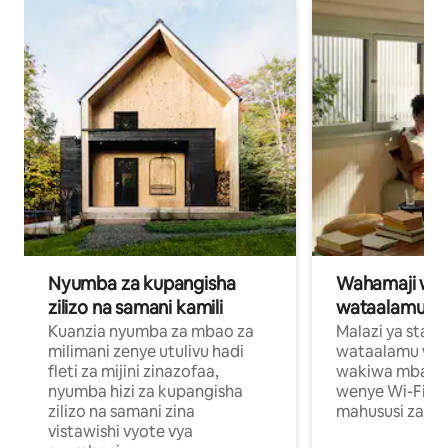
Nyumba za kupangisha
Wahamaji wa ki
zilizo na samani kamili
wataalamu wa
Kuanzia nyumba za mbao za
Malazi ya star
milimani zenye utulivu hadi
wataalamu wan
fleti za mijini zinazofaa,
wakiwa mbali na
nyumba hizi za kupangisha
wenye Wi-Fi n
zilizo na samani zina
mahususi za kuf
vistawishi vyote vya