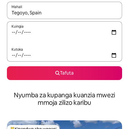
Mahali
Wakati matokeo yanapatikana, vinjari kwa kutumia vitufe vya v
Kuingia
Kutoka
Tafuta
Nyumba za kupanga kuanzia mwezi
mmoja zilizo karibu