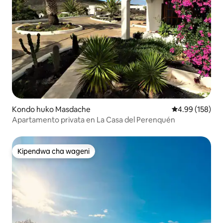
Kondo huko Masdache
Ukadiriaji wa w
4.99 (158)
Apartamento privata en La Casa del Perenquén
Kipendwa cha wageni
Kipendwa cha wageni