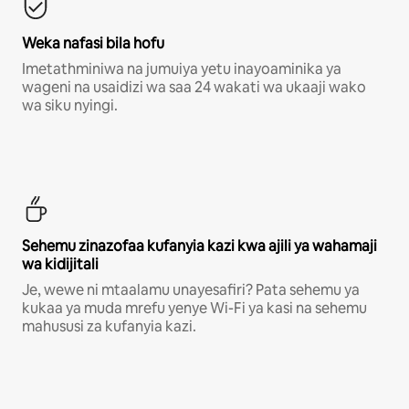
Weka nafasi bila hofu
Imetathminiwa na jumuiya yetu inayoaminika ya
wageni na usaidizi wa saa 24 wakati wa ukaaji wako
wa siku nyingi.
Sehemu zinazofaa kufanyia kazi kwa ajili ya wahamaji
wa kidijitali
Je, wewe ni mtaalamu unayesafiri? Pata sehemu ya
kukaa ya muda mrefu yenye Wi-Fi ya kasi na sehemu
mahususi za kufanyia kazi.