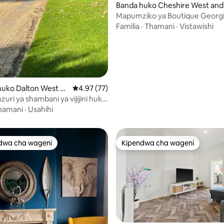
Banda huko Cheshire West and
Chester
Mapumziko ya Boutique Georgi
Familia
·
Thamani
·
Vistawishi
uko Dalton West La
Ukadiriaji wa wastani wa 4.97 kati ya 5, tathm
4.97 (77)
a 4.94 kati ya 5, tathmini 17
uri ya shambani ya vijijini huko
Parbold
hamani
·
Usahihi
dwa cha wageni
Kipendwa cha wageni
a maarufu cha wageni
Kipendwa cha wageni