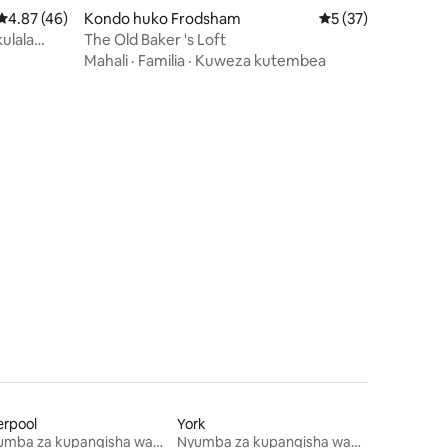
Ukadiriaji wa wastani wa 4.87 kati ya 5, tathmini 46
4.87 (46)
Kondo huko Frodsham
Ukadiriaji wa wasta
5 (37)
kulala
The Old Baker 's Loft
Mahali
·
Familia
·
Kuweza kutembea
ini 59
erpool
York
Nyumba za kupangisha wakati wa likizo
Nyumba za kupangisha wakati wa likizo