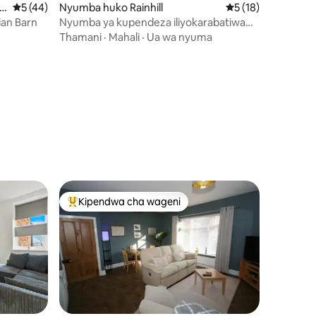
Ukadiriaji wa wastani wa 5 kati ya 5, tathmini 44
5 (44)
Nyumba huko Rainhill
Ukadiriaji wa wasta
5 (18)
an Barn
Nyumba ya kupendeza iliyokarabatiwa
yenye vitanda vitatu na gari lenye viti
Thamani
·
Mahali
·
Ua wa nyuma
viwili
ini 77
Kipendwa cha wageni
Kipendwa maarufu cha wageni