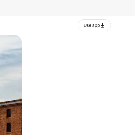
Use app
lezesha kidole kwenye ishara.