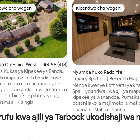
dwa cha wageni
Kipendwa cha wageni
a maarufu cha wageni
Kipendwa cha wageni
ko Cheshire West a
Ukadiriaji wa wastani wa 4.98 kati ya 5, tathmi
4.98 (413)
er
a Kukaa ya Kipekee ya Banda
 4.99 kati ya 5, tathmini 183
Nyumba huko Radcliffe
 spa na mpishi katika eneo hilo
 la mapumziko la banda lenye
Luxury Spa Loft | Beseni la Maji
 maji moto na machaguo ya ~
Ndani la Kibinafsi na Sauna
Nenda kwenye Loft yetu ya kifa
ya spa/ukandaji mwili/matunzo
Spa, iliyoundwa kwa ajili ya ma
pishi binafsi ~ pilates, yoga,
kipekee ya wanandoa. Pumzik
afaa kwa wanandoa,
hamani
·
Kuingia
beseni lako la maji moto la mat
kundi katika eneo la kihistoria la
maji na upumzike kwenye sauna
Thamani
·
Mahali
·
Karibu
ithy. Karibu na mzunguko wa
ufu kwa ajili ya Tarbock ukodishaji wa 
isiyoonekana, kisha ujistarehes
ulton Park katika eneo zuri la
ukitumia Smart TV ya inchi 50
ni la Cheshire. Matembezi
wa sauti wa Bluetooth. Ikiwa
 msituni na baa za mashambani
imekamilishwa kwa kiwango ch
nda lililobadilishwa limewekwa
boutique na mapambo ya kifaha