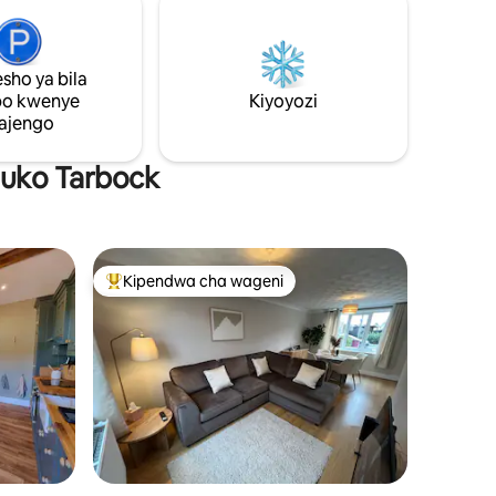
 ya kisasa
mapambo ya ndani ya hali ya juu na
u ya
sehemu ya nje yenye utulivu.
hwa,
sho ya bila
mahaba,
 dakika
po kwenye
Kiyoyozi
ajengo
 huko Tarbock
Kipendwa cha wageni
Kipendwa maarufu cha wageni