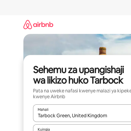
Ruka
kwenda
kwenye
maudhui
Sehemu za upangishaji
wa likizo huko Tarbock
Pata na uweke nafasi kwenye malazi ya kipek
kwenye Airbnb
Mahali
Wakati matokeo yanapatikana, vinjari kwa kutumia
Kuingia