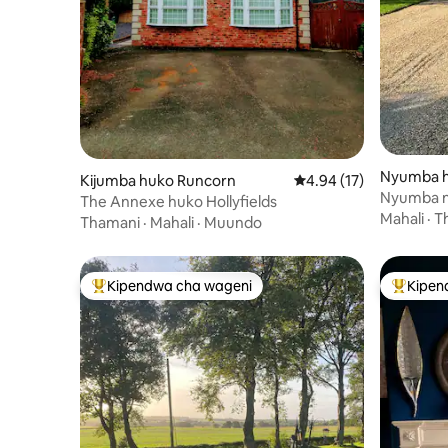
Nyumba h
Kijumba huko Runcorn
Ukadiriaji wa wastani w
4.94 (17)
ncashire
Nyumba nz
The Annexe huko Hollyfields
Dalton / 
Mahali
·
T
Thamani
·
Mahali
·
Muundo
Kipendwa cha wageni
Kipen
Kipendwa maarufu cha wageni
Kipendw