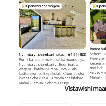
Kipendwa cha wageni
Kipen
Kipendwa maarufu cha wageni
Kipendw
Banda hu
nd Chest
Sehemu y
Nyumba ya shambani huko F
Ukadiriaji wa wastani wa
4.99 (183)
Huduma za
Eneo zuri
rodsham
Pumzika na upumzike katika maeneo ya
beseni la
vijijini ya Cheshire
Nyumba ya shambani ya Eden inalala
matibabu 
wageni 5 katika vyumba 3 vya kulala
ya uso ~ m
katika vyumba 3 vya kulala: Chumba cha
zumba In
Mahali
·
T
kwanza cha kulala – Kitanda cha kifalme
familia/vi
Chumba cha 2 cha kulala – Mfalme
Mahali
·
Familia
·
Sehemu za nje
Oulton Sm
mkubwa au pacha Chumba cha kulala 3 –
Vistawishi maar
mbio wa O
Kitanda kimoja Ghorofa ya juu, kuna
mashamba
bafu, pamoja na WC ya ghorofa ya chini.
mazuri ya
Sebule angavu ina jiko la kuni na
karibu. Ba
televisheni, wakati chumba cha kulia