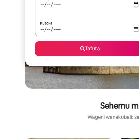
Kutoka
Tafuta
Sehemu maa
Wageni wanakubali: se