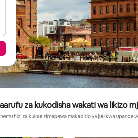
rufu za kukodisha wakati wa likizo mj
hemu hizi za kukaa zimepewa makadirio ya juu kwa upande wa m