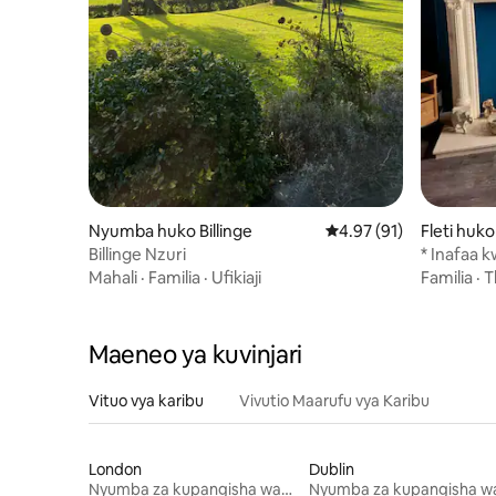
Nyumba huko Billinge
Ukadiriaji wa wastani w
4.97 (91)
Fleti huko 
Billinge Nzuri
* Inafaa 
Terrace N
Mahali
·
Familia
·
Ufikiaji
Familia
·
T
Maeneo ya kuvinjari
Vituo vya karibu
Vivutio Maarufu vya Karibu
London
Dublin
Nyumba za kupangisha wakati wa likizo