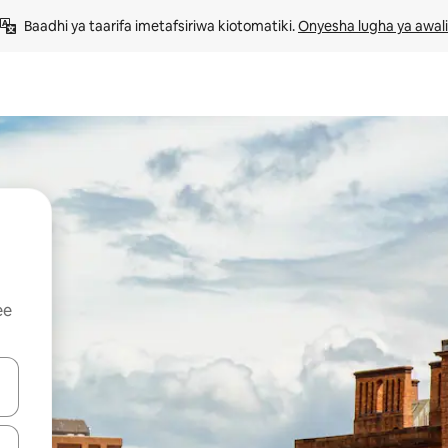
Baadhi ya taarifa imetafsiriwa kiotomatiki. 
Onyesha lugha ya awali
ee
 vitufe vya vishale vya juu na chini au uchunguze kwa kugusa au kute