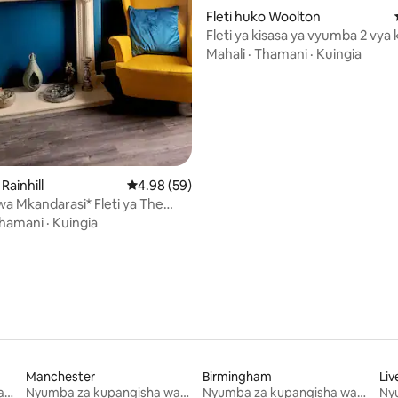
Fleti huko Woolton
Fleti ya kisasa ya vyumba 2 vya 
katika kijiji cha Woolton
Mahali
·
Thamani
·
Kuingia
a 4.97 kati ya 5, tathmini 91
Rainhill
Ukadiriaji wa wastani wa 4.98 kati ya 5, tathm
4.98 (59)
kwa Mkandarasi* Fleti ya The
ambari 1
hamani
·
Kuingia
Manchester
Birmingham
Liv
Nyumba za kupangisha wakati wa likizo
Nyumba za kupangisha wakati wa likizo
Nyumba za kupangisha wakati wa likizo