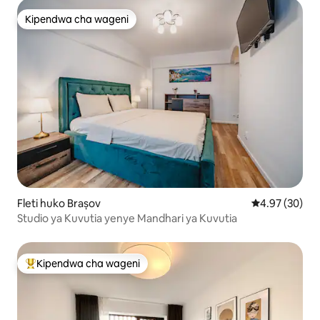
Kipendwa cha wageni
Kipendwa cha wageni
Fleti huko Brașov
Ukadiriaji wa 
4.97 (30)
Studio ya Kuvutia yenye Mandhari ya Kuvutia
Kipendwa cha wageni
Kipendwa maarufu cha wageni