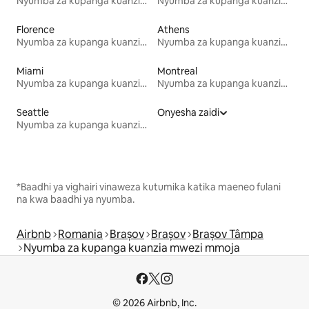
Nyumba za kupanga kuanzia mwezi mmoja
Nyumba za kupanga kuanzia mwezi mmoja
Florence
Athens
Nyumba za kupanga kuanzia mwezi mmoja
Nyumba za kupanga kuanzia mwezi mmoja
Miami
Montreal
Nyumba za kupanga kuanzia mwezi mmoja
Nyumba za kupanga kuanzia mwezi mmoja
Seattle
Onyesha zaidi
Nyumba za kupanga kuanzia mwezi mmoja
*Baadhi ya vighairi vinaweza kutumika katika maeneo fulani
na kwa baadhi ya nyumba.
Airbnb
Romania
Brașov
Brașov
Brașov Tâmpa
Nyumba za kupanga kuanzia mwezi mmoja
© 2026 Airbnb, Inc.