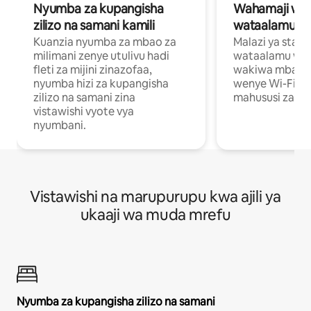
Nyumba za kupangisha
Wahamaji wa ki
zilizo na samani kamili
wataalamu wa
Kuanzia nyumba za mbao za
Malazi ya star
milimani zenye utulivu hadi
wataalamu wan
fleti za mijini zinazofaa,
wakiwa mbali na
nyumba hizi za kupangisha
wenye Wi-Fi n
zilizo na samani zina
mahususi za kuf
vistawishi vyote vya
nyumbani.
Vistawishi na marupurupu kwa ajili ya
ukaaji wa muda mrefu
Nyumba za kupangisha zilizo na samani