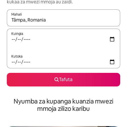
kukaa za mwezi mmoja au zaidi.
Mahali
Wakati matokeo yanapatikana, vinjari kwa kutumia vitufe vya v
Kuingia
Kutoka
Tafuta
Nyumba za kupanga kuanzia mwezi
mmoja zilizo karibu