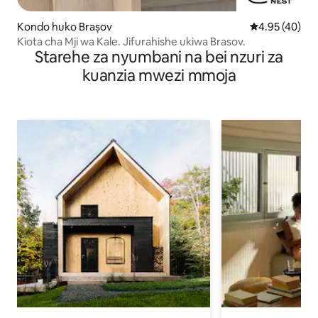
Kondo huko Brașov
Ukadiriaji wa 
4.95 (40)
Kiota cha Mji wa Kale. Jifurahishe ukiwa Brasov.
Starehe za nyumbani na bei nzuri za
kuanzia mwezi mmoja