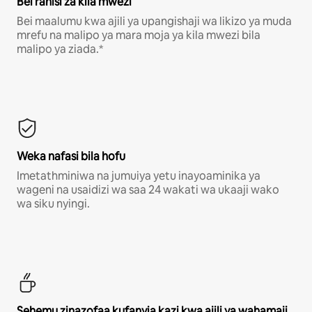
Bei rahisi za kila mwezi
Bei maalumu kwa ajili ya upangishaji wa likizo ya muda
mrefu na malipo ya mara moja ya kila mwezi bila
malipo ya ziada.*
Weka nafasi bila hofu
Imetathminiwa na jumuiya yetu inayoaminika ya
wageni na usaidizi wa saa 24 wakati wa ukaaji wako
wa siku nyingi.
Sehemu zinazofaa kufanyia kazi kwa ajili ya wahamaji