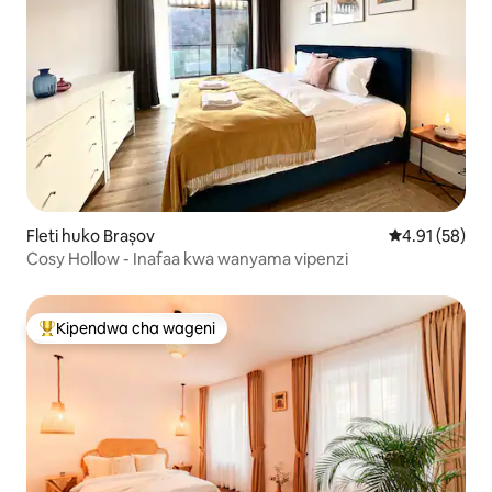
Fleti huko Brașov
Ukadiriaji wa 
4.91 (58)
Cosy Hollow - Inafaa kwa wanyama vipenzi
Kipendwa cha wageni
Kipendwa maarufu cha wageni