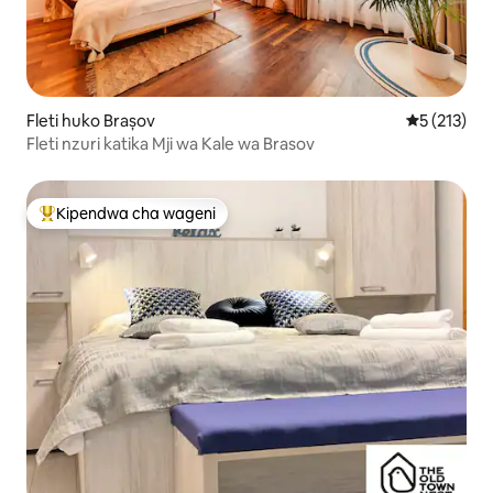
Fleti huko Brașov
Ukadiriaji w
5 (213)
Fleti nzuri katika Mji wa Kale wa Brasov
Kipendwa cha wageni
Kipendwa maarufu cha wageni