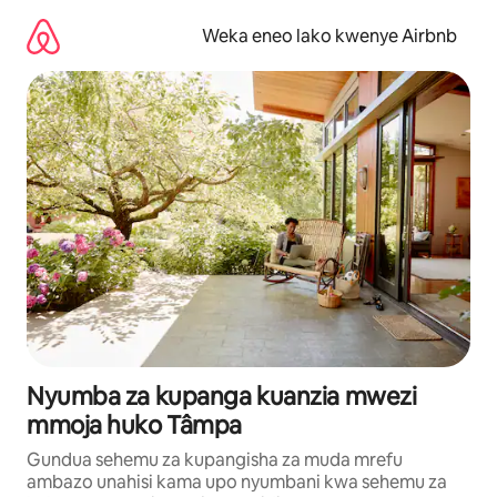
Ruka
kwenda
Weka eneo lako kwenye Airbnb
kwenye
maudhui
Nyumba za kupanga kuanzia mwezi
mmoja huko Tâmpa
Gundua sehemu za kupangisha za muda mrefu
ambazo unahisi kama upo nyumbani kwa sehemu za