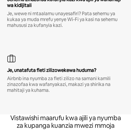
wa kidijitali
Je, wewe ni mtaalamu unayesafiri? Pata sehemu ya
kukaa ya muda mrefu yenye Wi-Fi ya kasi na sehemu
mahususi za kufanyia kazi.
Je, unatafuta fleti zilizowekewa huduma?
Airbnb ina nyumba za fleti zilizo na samani kamili
zinazofaa kwa wafanyakazi, makazi ya shirika na
mahitaji ya kuhama.
Vistawishi maarufu kwa ajili ya nyumba
za kupanga kuanzia mwezi mmoja