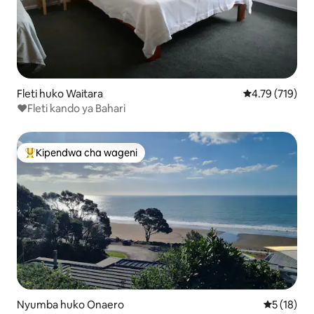
Fleti huko Waitara
Ukadiriaji wa w
4.79 (719)
❤️Fleti kando ya Bahari
Kipendwa cha wageni
Kipendwa maarufu cha wageni
Nyumba huko Onaero
Ukadiriaji 
5 (18)