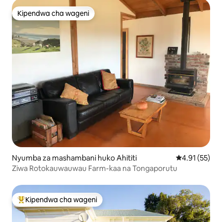
Kipendwa cha wageni
Kipendwa cha wageni
Nyumba za mashambani huko Ahititi
Ukadiriaji wa 
4.91 (55)
Ziwa Rotokauwauwau Farm-kaa na Tongaporutu
Kipendwa cha wageni
Kipendwa maarufu cha wageni