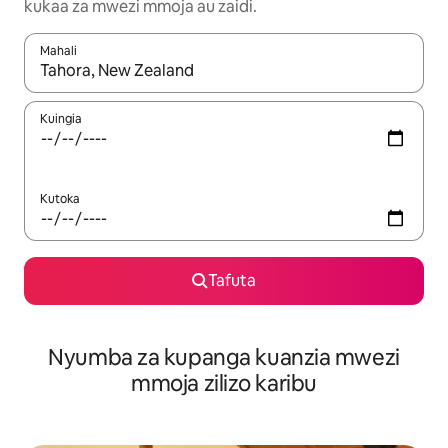
kukaa za mwezi mmoja au zaidi.
Mahali
Wakati matokeo yanapatikana, vinjari kwa kutumia vitufe vya v
Kuingia
Kutoka
Tafuta
Nyumba za kupanga kuanzia mwezi
mmoja zilizo karibu