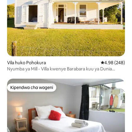
Vila huko Pohokura
Ukadiriaji wa wa
4.98 (248)
Nyumba ya Mill - Villa kwenye Barabara kuu ya Dunia
Iliyosahaulika
Kipendwa cha wageni
Kipendwa cha wageni