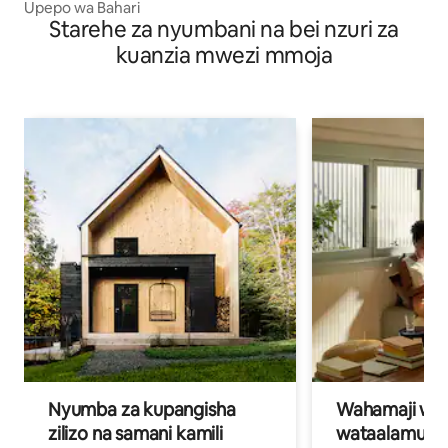
Upepo wa Bahari
Starehe za nyumbani na bei nzuri za
kuanzia mwezi mmoja
Nyumba za kupangisha
Wahamaji wa ki
zilizo na samani kamili
wataalamu wa