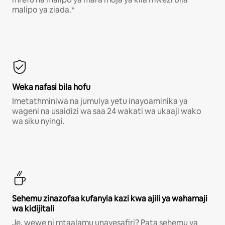
malipo ya ziada.*
Weka nafasi bila hofu
Imetathminiwa na jumuiya yetu inayoaminika ya
wageni na usaidizi wa saa 24 wakati wa ukaaji wako
wa siku nyingi.
Sehemu zinazofaa kufanyia kazi kwa ajili ya wahamaji
wa kidijitali
Je, wewe ni mtaalamu unayesafiri? Pata sehemu ya