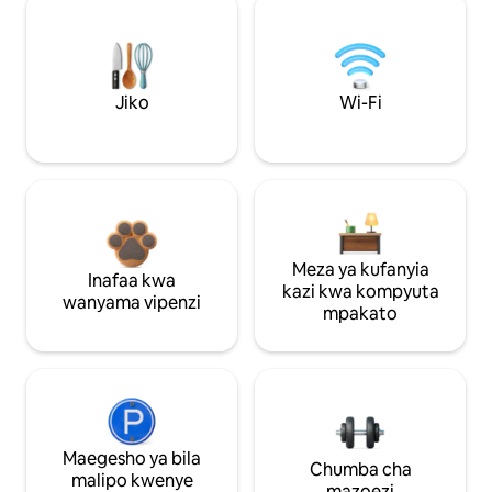
Jiko
Wi-Fi
Meza ya kufanyia
Inafaa kwa
kazi kwa kompyuta
wanyama vipenzi
mpakato
Maegesho ya bila
Chumba cha
malipo kwenye
mazoezi