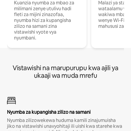
Kuanzia nyumba za mbao za
Malazi ya star
milimani zenye utulivu hadi
wataalamu wan
fleti za mijini zinazofaa,
wakiwa mbali na
nyumba hizi za kupangisha
wenye Wi-Fi n
zilizo na samani zina
mahususi za kuf
vistawishi vyote vya
nyumbani.
Vistawishi na marupurupu kwa ajili ya
ukaaji wa muda mrefu
Nyumba za kupangisha zilizo na samani
Nyumba zilizowekewa huduma kamili zinajumuisha
jiko na vistawishi unavyohitaji ili uishi kwa starehe kwa