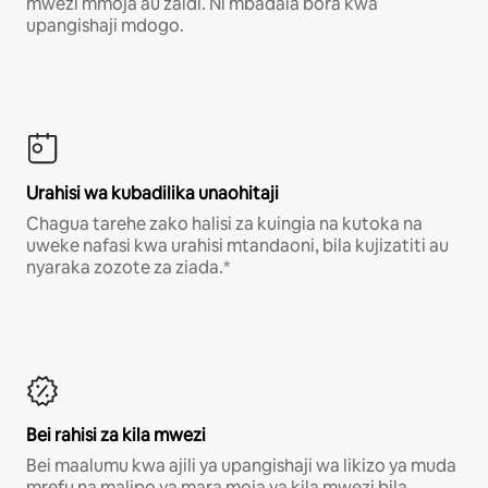
mwezi mmoja au zaidi. Ni mbadala bora kwa
upangishaji mdogo.
Urahisi wa kubadilika unaohitaji
Chagua tarehe zako halisi za kuingia na kutoka na
uweke nafasi kwa urahisi mtandaoni, bila kujizatiti au
nyaraka zozote za ziada.*
Bei rahisi za kila mwezi
Bei maalumu kwa ajili ya upangishaji wa likizo ya muda
mrefu na malipo ya mara moja ya kila mwezi bila