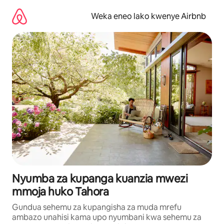
Ruka
kwenda
Weka eneo lako kwenye Airbnb
kwenye
maudhui
Nyumba za kupanga kuanzia mwezi
mmoja huko Tahora
Gundua sehemu za kupangisha za muda mrefu
ambazo unahisi kama upo nyumbani kwa sehemu za