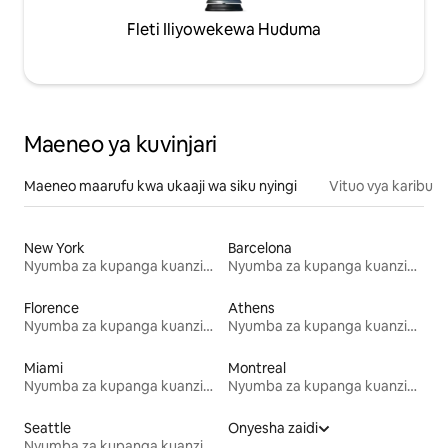
Fleti Iliyowekewa Huduma
Maeneo ya kuvinjari
Maeneo maarufu kwa ukaaji wa siku nyingi
Vituo vya karibu
New York
Barcelona
Nyumba za kupanga kuanzia mwezi mmoja
Nyumba za kupanga kuanzia mwezi mmoja
Florence
Athens
Nyumba za kupanga kuanzia mwezi mmoja
Nyumba za kupanga kuanzia mwezi mmoja
Miami
Montreal
Nyumba za kupanga kuanzia mwezi mmoja
Nyumba za kupanga kuanzia mwezi mmoja
Seattle
Onyesha zaidi
Nyumba za kupanga kuanzia mwezi mmoja