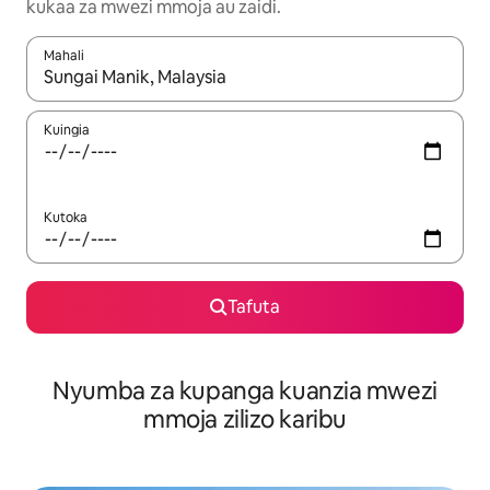
kukaa za mwezi mmoja au zaidi.
Mahali
Wakati matokeo yanapatikana, vinjari kwa kutumia vitufe vya v
Kuingia
Kutoka
Tafuta
Nyumba za kupanga kuanzia mwezi
mmoja zilizo karibu