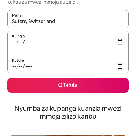
kukaa za mwezi mmoja au zaidi.
Mahali
Wakati matokeo yanapatikana, vinjari kwa kutumia vitufe vya v
Kuingia
Kutoka
Tafuta
Nyumba za kupanga kuanzia mwezi
mmoja zilizo karibu