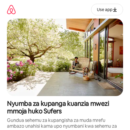
Ruka
kwenda
Use app
kwenye
maudhui
Nyumba za kupanga kuanzia mwezi
mmoja huko Sufers
Gundua sehemu za kupangisha za muda mrefu
ambazo unahisi kama upo nyumbani kwa sehemu za