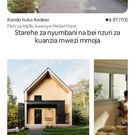
Kondo huko Andeer
Ukadiriaji wa w
4.97 (113)
Fleti ya Idyllic kwenye Hinterrhein
Starehe za nyumbani na bei nzuri za
kuanzia mwezi mmoja