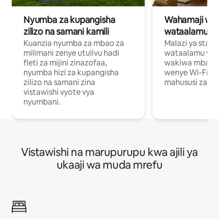
Nyumba za kupangisha
Wahamaji wa ki
zilizo na samani kamili
wataalamu wa
Kuanzia nyumba za mbao za
Malazi ya star
milimani zenye utulivu hadi
wataalamu wan
fleti za mijini zinazofaa,
wakiwa mbali na
nyumba hizi za kupangisha
wenye Wi-Fi n
zilizo na samani zina
mahususi za kuf
vistawishi vyote vya
nyumbani.
Vistawishi na marupurupu kwa ajili ya
ukaaji wa muda mrefu