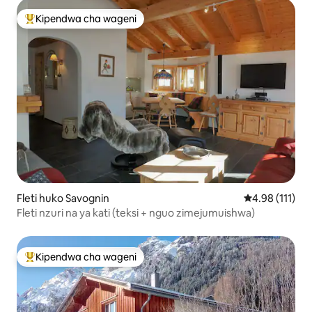
Kipendwa cha wageni
Kipendwa maarufu cha wageni
Fleti huko Savognin
Ukadiriaji wa w
4.98 (111)
Fleti nzuri na ya kati (teksi + nguo zimejumuishwa)
Kipendwa cha wageni
Kipendwa maarufu cha wageni