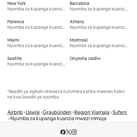
New York
Barcelona
Nyumba za kupanga kuanzia mwezi mmoja
Nyumba za kupanga kuanzia mwezi mmoja
Florence
Athens
Nyumba za kupanga kuanzia mwezi mmoja
Nyumba za kupanga kuanzia mwezi mmoja
Miami
Montreal
Nyumba za kupanga kuanzia mwezi mmoja
Nyumba za kupanga kuanzia mwezi mmoja
Seattle
Onyesha zaidi
Nyumba za kupanga kuanzia mwezi mmoja
*Baadhi ya vighairi vinaweza kutumika katika maeneo fulani
na kwa baadhi ya nyumba.
Airbnb
Uswisi
Graubünden
Region Viamala
Sufers
Nyumba za kupanga kuanzia mwezi mmoja