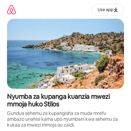
Ruka
kwenda
Use app
kwenye
maudhui
Nyumba za kupanga kuanzia mwezi
mmoja huko Stilos
Gundua sehemu za kupangisha za muda mrefu
ambazo unahisi kama upo nyumbani kwa sehemu za
kukaa za mwezi mmoja au zaidi.