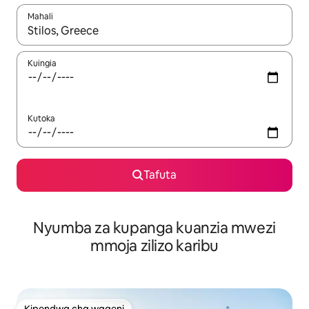
Mahali
Wakati matokeo yanapatikana, vinjari kwa kutumia vitufe vya v
Kuingia
Kutoka
Tafuta
Nyumba za kupanga kuanzia mwezi
mmoja zilizo karibu