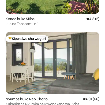
Kondo huko Stilos
Ukadiriaji w
4.8 (5)
Jua na Tabasamu n.1
Kipendwa cha wageni
Kipendwa maarufu cha wageni
Nyumba huko Neo Chorio
Ukadiriaji wa 
4.91 (66)
Kukaribisha Nyumba na Mwonekano wa Picha