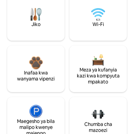
Jiko
Wi-Fi
Meza ya kufanyia
Inafaa kwa
kazi kwa kompyuta
wanyama vipenzi
mpakato
Maegesho ya bila
Chumba cha
malipo kwenye
mazoezi
majengo