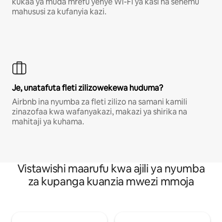
kukaa ya muda mrefu yenye Wi-Fi ya kasi na sehemu
mahususi za kufanyia kazi.
Je, unatafuta fleti zilizowekewa huduma?
Airbnb ina nyumba za fleti zilizo na samani kamili
zinazofaa kwa wafanyakazi, makazi ya shirika na
mahitaji ya kuhama.
Vistawishi maarufu kwa ajili ya nyumba
za kupanga kuanzia mwezi mmoja