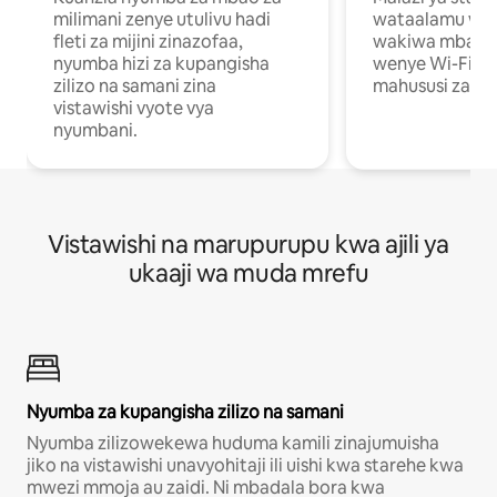
milimani zenye utulivu hadi
wataalamu wan
fleti za mijini zinazofaa,
wakiwa mbali na
nyumba hizi za kupangisha
wenye Wi-Fi n
zilizo na samani zina
mahususi za kuf
vistawishi vyote vya
nyumbani.
Vistawishi na marupurupu kwa ajili ya
ukaaji wa muda mrefu
Nyumba za kupangisha zilizo na samani
Nyumba zilizowekewa huduma kamili zinajumuisha
jiko na vistawishi unavyohitaji ili uishi kwa starehe kwa
mwezi mmoja au zaidi. Ni mbadala bora kwa