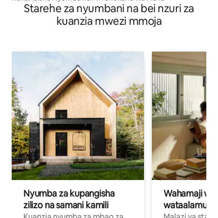
Starehe za nyumbani na bei nzuri za
kuanzia mwezi mmoja
Nyumba za kupangisha
Wahamaji wa ki
zilizo na samani kamili
wataalamu wa
Kuanzia nyumba za mbao za
Malazi ya star