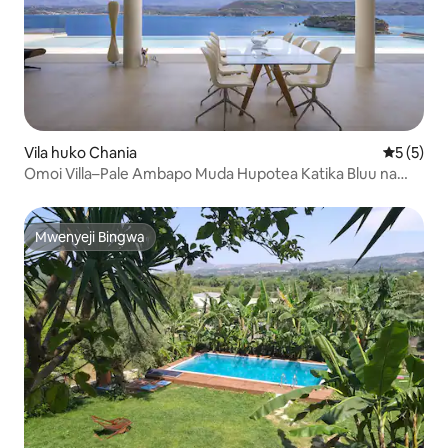
Vila huko Chania
Ukadiriaji
5 (5)
Omoi Villa–Pale Ambapo Muda Hupotea Katika Bluu na
etouri
Mwenyeji Bingwa
Mwenyeji Bingwa