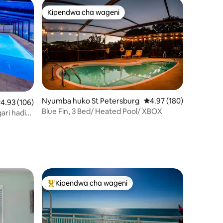
Kipendwa cha wageni
Kipendwa cha wageni
Nyumba huko St Petersburg
Ukadiriaji wa wastani wa
4.97 (180)
kadiriaji wa wastani wa 4.93 kati ya 5, tathmini 106
4.93 (106)
Blue Fin, 3 Bed/ Heated Pool/ XBOX
gari hadi
ini 14
Kipendwa cha wageni
Kipendwa maarufu cha wageni