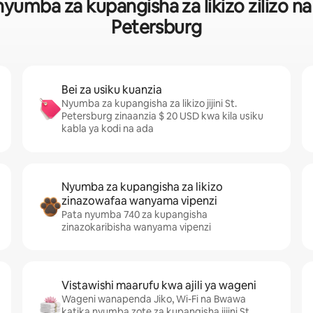
umba za kupangisha za likizo zilizo n
Petersburg
Bei za usiku kuanzia
Nyumba za kupangisha za likizo jijini St.
Petersburg zinaanzia $ 20 USD kwa kila usiku
kabla ya kodi na ada
Nyumba za kupangisha za likizo
zinazowafaa wanyama vipenzi
Pata nyumba 740 za kupangisha
zinazokaribisha wanyama vipenzi
Vistawishi maarufu kwa ajili ya wageni
Wageni wanapenda Jiko, Wi-Fi na Bwawa
katika nyumba zote za kupangisha jijini St.