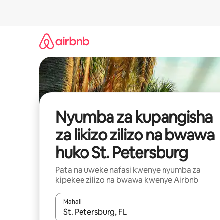
Ruka
kwenda
kwenye
maudhui
Nyumba za kupangisha
za likizo zilizo na bwawa
huko St. Petersburg
Pata na uweke nafasi kwenye nyumba za
kipekee zilizo na bwawa kwenye Airbnb
Mahali
Wakati matokeo yanapatikana, vinjari kwa kutumia