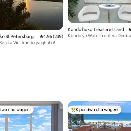
Kondo huko Treasure Island
U
Kondo ya Waterfront na Dimbw
ko St Petersburg
Ukadiriaji wa wastani wa 4.95 kati ya 5, tathmi
4.95 (239)
Mionekano mingi!
 Sea La Vie- kando ya ghuba!
 4.99 kati ya 5, tathmini 235
dwa cha wageni
Kipendwa cha wageni
a maarufu cha wageni
Kipendwa maarufu cha wageni