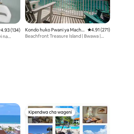
Kondo huko Pwani ya Machw
Ukadiriaji wa wastani w
4.91 (271)
kadiriaji wa wastani wa 4.93 kati ya 5, tathmini 134
4.93 (134)
eo
Beachfront Treasure Island | Bwawa |
i na
ni 239
Penthouse
Kipendwa cha wageni
Kipendwa cha wageni