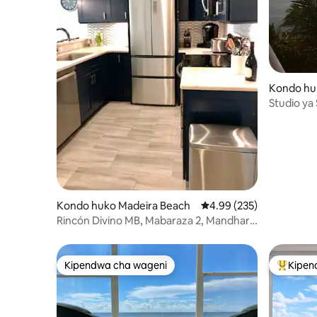
Kondo hu
Studio ya
Kondo huko Madeira Beach
Ukadiriaji wa wastani wa
4.99 (235)
Rincón Divino MB, Mabaraza 2, Mandhari
ya Bahari na Bandari
Kipendwa cha wageni
Kipen
Kipendwa cha wageni
Kipendw