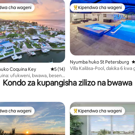
dwa cha wageni
Kipendwa cha wageni
a maarufu cha wageni
Kipendwa maarufu cha wageni
i wa 5 kati ya 5, tathmini 33
Nyumba huko St Petersburg
U
Villa Kailāsa-Pool, dakika 6 kwa 
uko Coquina Key
Ukadiriaji wa wastani wa 5 kati ya 5, tathm
5 (14)
Pwani!
ina: ufukweni, bwawa, beseni
Kondo za kupangisha zilizo na bwawa
o, lifti ya boti
dwa cha wageni
Kipendwa cha wageni
a maarufu cha wageni
Kipendwa maarufu cha wageni