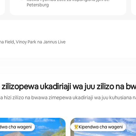
Petersburg
ana Field, Vinoy Park na Jannus Live
lizopewa ukadiriaji wa juu zilizo na bwa
hizi zilizo na bwawa zimepewa ukadiriaji wa juu kuhusiana na 
dwa cha wageni
Kipendwa cha wageni
a maarufu cha wageni
Kipendwa maarufu cha wageni