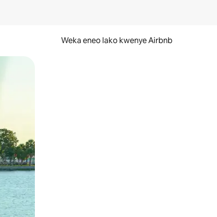
Weka eneo lako kwenye Airbnb
lezesha kidole kwenye ishara.