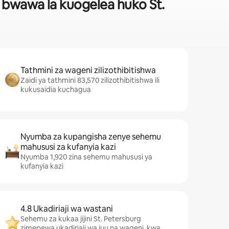
a bwawa la kuogelea huko St.
Tathmini za wageni zilizothibitishwa
Zaidi ya tathmini 83,570 zilizothibitishwa ili
kukusaidia kuchagua
Nyumba za kupangisha zenye sehemu
mahususi za kufanyia kazi
Nyumba 1,920 zina sehemu mahususi ya
kufanyia kazi
4.8 Ukadiriaji wa wastani
Sehemu za kukaa jijini St. Petersburg
zimepewa ukadiriaji wa juu na wageni, kwa