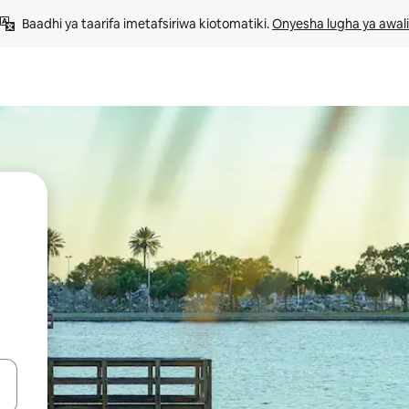
Baadhi ya taarifa imetafsiriwa kiotomatiki. 
Onyesha lugha ya awali
 vitufe vya vishale vya juu na chini au uchunguze kwa kugusa au kute