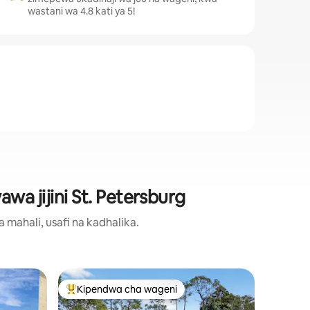
wastani wa 4.8 kati ya 5!
wa jijini St. Petersburg
mahali, usafi na kadhalika.
Kondo hu
Kipendwa cha wageni
Kipe
Kipendwa maarufu cha wageni
Kipend
*Shore Thing* Tembea kw