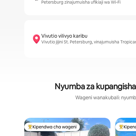
Petersburg zinajumuisha ufikiaji wa Wi-Fi
Vivutio vilivyo karibu
Vivutio jijini St. Petersburg, vinajumuisha Tropic
Nyumba za kupangisha zi
Wageni wanakubali: nyumba 
Kipendwa cha wageni
Kipen
Kipendwa maarufu cha wageni
Kipendw