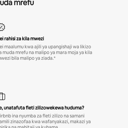
 muda mrefu
ei rahisi za kila mwezi
ei maalumu kwa ajili ya upangishaji wa likizo
a muda mrefu na malipo ya mara moja ya kila
wezi bila malipo ya ziada.*
e, unatafuta fleti zilizowekewa huduma?
irbnb ina nyumba za fleti zilizo na samani
amili zinazofaa kwa wafanyakazi, makazi ya
hirika na mahitaji ya kuhama.