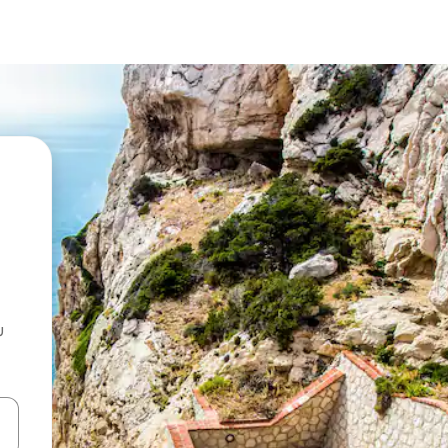
u
 vitufe vya vishale vya juu na chini au uchunguze kwa kugusa au kute