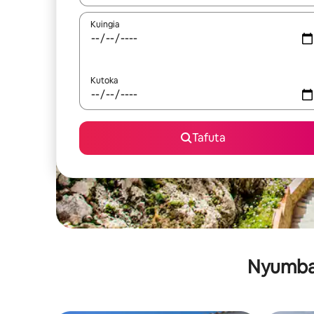
Kuingia
Kutoka
Tafuta
Nyumba 