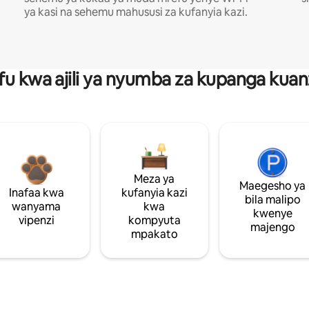
ya kasi na sehemu mahususi za kufanyia kazi.
fu kwa ajili ya nyumba za kupanga ku
Meza ya
Maegesho ya
Inafaa kwa
kufanyia kazi
bila malipo
wanyama
kwa
kwenye
vipenzi
kompyuta
majengo
mpakato