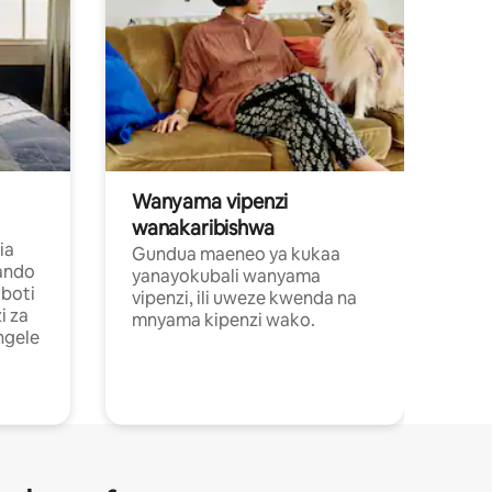
Wanyama vipenzi
wanakaribishwa
ia
Gundua maeneo ya kukaa
ando
yanayokubali wanyama
boti
vipenzi, ili uweze kwenda na
i za
mnyama kipenzi wako.
ngele