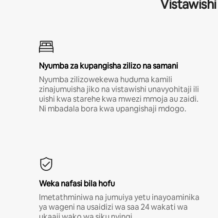
Vistawishi
Nyumba za kupangisha zilizo na samani
Nyumba zilizowekewa huduma kamili
zinajumuisha jiko na vistawishi unavyohitaji ili
uishi kwa starehe kwa mwezi mmoja au zaidi.
Ni mbadala bora kwa upangishaji mdogo.
Weka nafasi bila hofu
Imetathminiwa na jumuiya yetu inayoaminika
ya wageni na usaidizi wa saa 24 wakati wa
ukaaji wako wa siku nyingi.