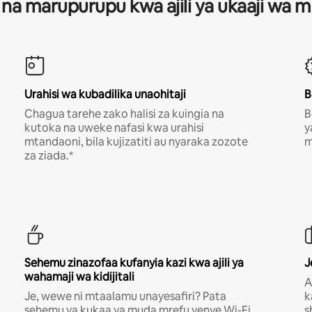
 na marupurupu kwa ajili ya ukaaji wa
Urahisi wa kubadilika unaohitaji
B
Chagua tarehe zako halisi za kuingia na
B
kutoka na uweke nafasi kwa urahisi
y
mtandaoni, bila kujizatiti au nyaraka zozote
m
za ziada.*
Sehemu zinazofaa kufanyia kazi kwa ajili ya
J
wahamaji wa kidijitali
A
Je, wewe ni mtaalamu unayesafiri? Pata
k
sehemu ya kukaa ya muda mrefu yenye Wi-Fi
s