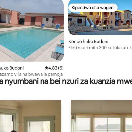
Kipendwa cha wageni
Kipendwa cha wageni
Kondo huko Budoni
Fleti nzuri mita 300 kutoka ufu
a 4.68 kati ya 5, tathmini 47
uko Budoni
Ukadiriaji wa wastani wa 4.83 kati ya 5, tath
4.83 (6)
azamo villa na bwawa la pamoja
a nyumbani na bei nzuri za kuanzia m