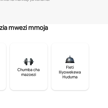
anzia mwezi mmoja
Fleti
Chumba cha
Iliyowekewa
mazoezi
Huduma