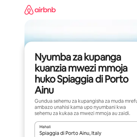
Ruka
kwenda
kwenye
maudhui
Nyumba za kupanga
kuanzia mwezi mmoja
huko Spiaggia di Porto
Ainu
Gundua sehemu za kupangisha za muda mref
ambazo unahisi kama upo nyumbani kwa
sehemu za kukaa za mwezi mmoja au zaidi.
Mahali
Wakati matokeo yanapatikana, vinjari kwa kutumia