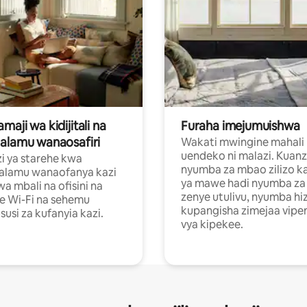
aji wa kidijitali na
Furaha imejumuishwa
alamu wanaosafiri
Wakati mwingine mahali
uendeko ni malazi. Kuanz
i ya starehe kwa
nyumba za mbao zilizo k
alamu wanaofanya kazi
ya mawe hadi nyumba za 
a mbali na ofisini na
zenye utulivu, nyumba hiz
e Wi-Fi na sehemu
kupangisha zimejaa vipe
usi za kufanyia kazi.
vya kipekee.