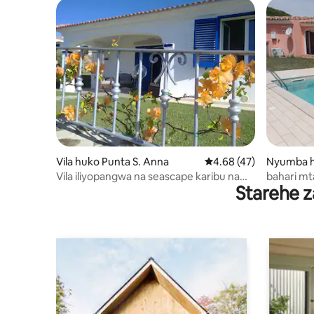
Vila huko Punta S. Anna
Ukadiriaji wa wastani w
4.68 (47)
Nyumba h
Vila iliyopangwa na seascape karibu na
bahari mt
Starehe z
Costa Smeralda!