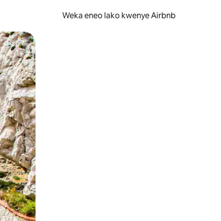
Weka eneo lako kwenye Airbnb
lezesha kidole kwenye ishara.