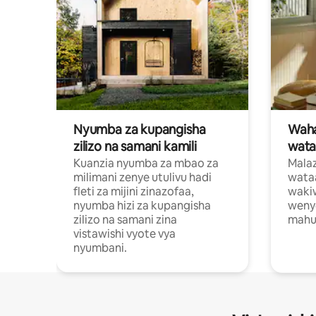
Nyumba za kupangisha
Waham
zilizo na samani kamili
wata
Kuanzia nyumba za mbao za
Malaz
milimani zenye utulivu hadi
wata
fleti za mijini zinazofaa,
wakiw
nyumba hizi za kupangisha
weny
zilizo na samani zina
mahus
vistawishi vyote vya
nyumbani.