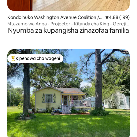
Kondo huko Washington Avenue Coalition /
Ukadiriaji wa w
4.88 (199)
Memorial Park
Mtazamo wa Anga - Projector - Kitanda cha King - Gereji -
Nyumba za kupangisha zinazofaa familia
Furaha
Kipendwa cha wageni
Kipendwa maarufu cha wageni