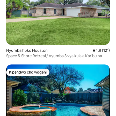
Nyumba huko Houston
Ukadiriaji wa 
4.9 (121)
Space & Shore Retreat/ Vyumba 3 vya kulala Karibu na
NASA na Kemah
Kipendwa cha wageni
Kipendwa cha wageni