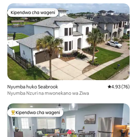
Kipendwa cha wageni
Kipendwa cha wageni
Nyumba huko Seabrook
Ukadiriaji wa 
4.93 (76)
Nyumba Nzuri na mwonekano wa Ziwa
Kipendwa cha wageni
Kipendwa maarufu cha wageni