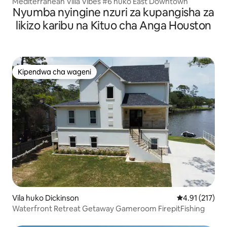
Mediterranean Villa Vibes #6 huko East Downtown
Nyumba nyingine nzuri za kupangisha za
likizo karibu na Kituo cha Anga Houston
Kipendwa cha wageni
Kipendwa cha wageni
Vila huko Dickinson
Ukadiriaji wa w
4.91 (217)
Waterfront Retreat Getaway Gameroom FirepitFishing