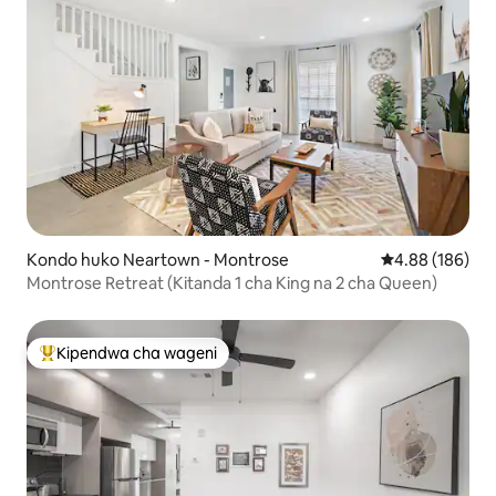
Kondo huko Neartown - Montrose
Ukadiriaji wa w
4.88 (186)
Montrose Retreat (Kitanda 1 cha King na 2 cha Queen)
Kipendwa cha wageni
Kipendwa maarufu cha wageni