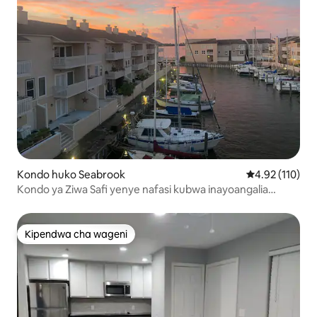
Kondo huko Seabrook
Ukadiriaji wa w
4.92 (110)
Kondo ya Ziwa Safi yenye nafasi kubwa inayoangalia
Marina
Kipendwa cha wageni
Kipendwa cha wageni