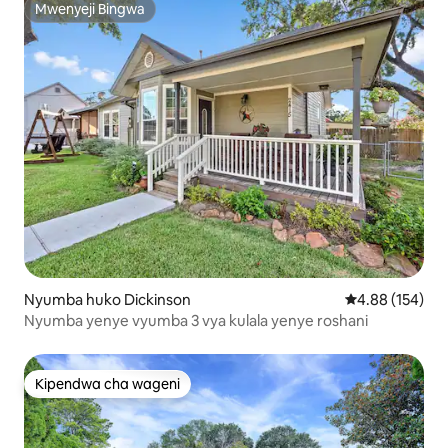
Mwenyeji Bingwa
Mwenyeji Bingwa
Nyumba huko Dickinson
Ukadiriaji wa w
4.88 (154)
Nyumba yenye vyumba 3 vya kulala yenye roshani
Kipendwa cha wageni
Kipendwa cha wageni