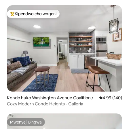
Kipendwa cha wageni
Kipendwa maarufu cha wageni
Kondo huko Washington Avenue Coalition /
Ukadiriaji wa w
4.99 (140)
Memorial Park
Cozy Modern Condo Heights - Galleria
Mwenyeji Bingwa
Mwenyeji Bingwa