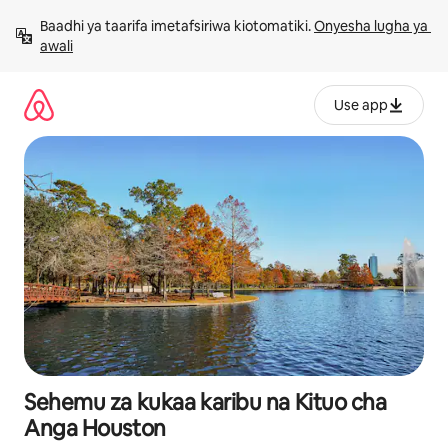
Ruka
Baadhi ya taarifa imetafsiriwa kiotomatiki. 
Onyesha lugha ya 
kwenda
awali
kwenye
maudhui
Use app
Sehemu za kukaa karibu na Kituo cha
Anga Houston