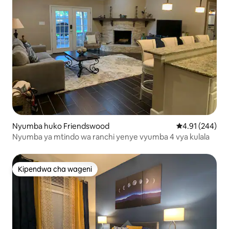
Nyumba huko Friendswood
Ukadiriaji wa w
4.91 (244)
Nyumba ya mtindo wa ranchi yenye vyumba 4 vya kulala
Kipendwa cha wageni
Kipendwa cha wageni