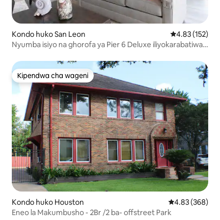
Kondo huko San Leon
Ukadiriaji wa w
4.83 (152)
Nyumba isiyo na ghorofa ya Pier 6 Deluxe iliyokarabatiwa
HIVI KARIBUNI #2!
Kipendwa cha wageni
Kipendwa cha wageni
Kondo huko Houston
Ukadiriaji wa w
4.83 (368)
Eneo la Makumbusho - 2Br /2 ba- offstreet Park