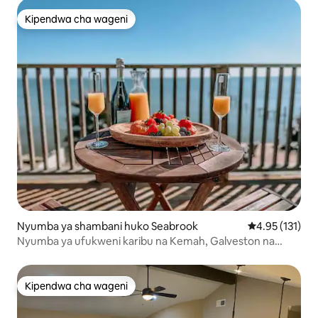
Kipendwa cha wageni
Kipendwa cha wageni
Nyumba ya shambani huko Seabrook
Ukadiriaji wa w
4.95 (131)
Nyumba ya ufukweni karibu na Kemah, Galveston na
NASA
Kipendwa cha wageni
Kipendwa cha wageni