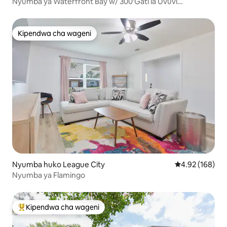
Nyumba ya Waterfront Bay w/ 300’Gati la Uvuvi
lililopambwa
Kipendwa cha wageni
Kipendwa cha wageni
Nyumba huko League City
Ukadiriaji wa w
4.92 (168)
Nyumba ya Flamingo
Kipendwa cha wageni
Kipendwa maarufu cha wageni