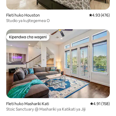
Fleti huko Houston
Ukadiriaji wa w
4.93 (476)
Studio ya kujitegemea O
Kipendwa cha wageni
Kipendwa cha wageni
Fleti huko Mashariki Kati
Ukadiriaji wa w
4.91 (158)
Stoic Sanctuary @ Mashariki ya Katikati ya Jiji