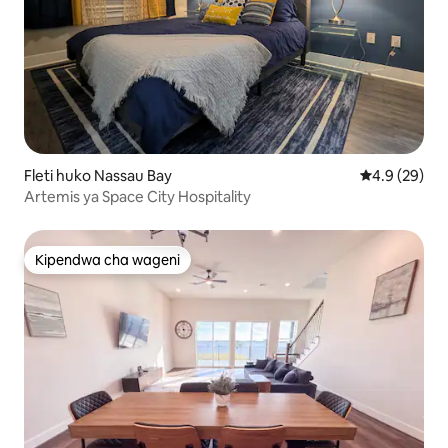
Fleti huko Nassau Bay
Ukadiriaji wa
4.9 (29)
Artemis ya Space City Hospitality
Kipendwa cha wageni
Kipendwa cha wageni