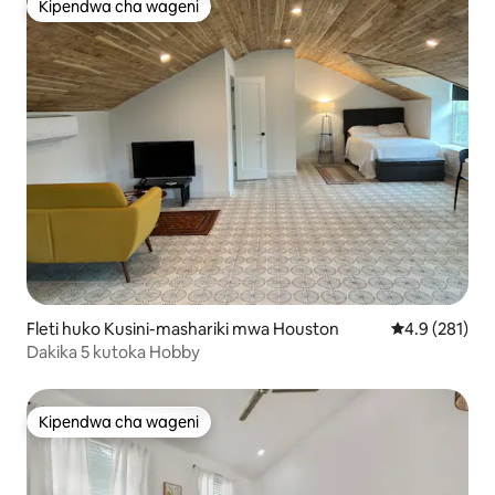
Kipendwa cha wageni
Kipendwa cha wageni
Fleti huko Kusini-mashariki mwa Houston
Ukadiriaji wa 
4.9 (281)
Dakika 5 kutoka Hobby
Kipendwa cha wageni
Kipendwa cha wageni