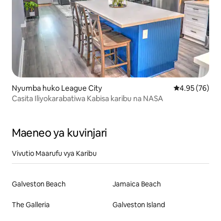
Nyumba huko League City
Ukadiriaji wa 
4.95 (76)
Casita Iliyokarabatiwa Kabisa karibu na NASA
Maeneo ya kuvinjari
Vivutio Maarufu vya Karibu
Galveston Beach
Jamaica Beach
The Galleria
Galveston Island