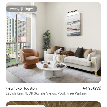
Mwenyeji Bingwa
Mwenyeji Bingwa
Fleti huko Houston
Ukadiriaji wa w
4.95 (233)
Lavish King 1BDR Skyline Views: Pool, Free Parking