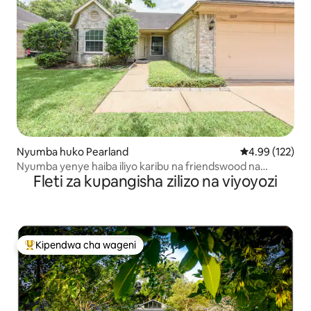
Nyumba huko Pearland
Ukadiriaji wa w
4.99 (122)
Nyumba yenye haiba iliyo karibu na friendswood na
Fleti za kupangisha zilizo na viyoyozi
ImperA
Kipendwa cha wageni
Kipendwa maarufu cha wageni