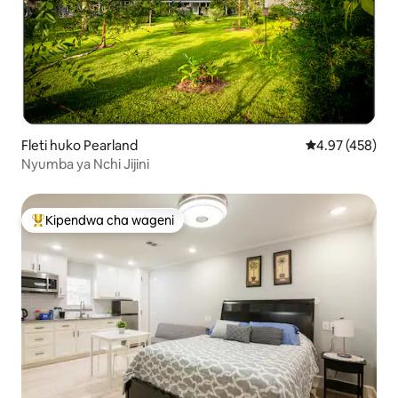
Fleti huko Pearland
Ukadiriaji wa w
4.97 (458)
Nyumba ya Nchi Jijini
Kipendwa cha wageni
Kipendwa maarufu cha wageni