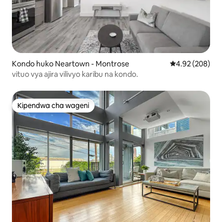
Kondo huko Neartown - Montrose
Ukadiriaji wa w
4.92 (208)
vituo vya ajira vilivyo karibu na kondo.
Kipendwa cha wageni
Kipendwa cha wageni