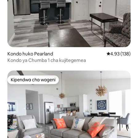
Kondo huko Pearland
Ukadiriaji wa w
4.93 (138)
Kondo ya Chumba 1 cha kujitegemea
Kipendwa cha wageni
Kipendwa cha wageni