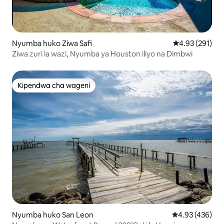
Nyumba huko Ziwa Safi
Ukadiriaji wa w
4.93 (291)
Ziwa zuri la wazi, Nyumba ya Houston iliyo na Dimbwi
Kipendwa cha wageni
Kipendwa cha wageni
Nyumba huko San Leon
Ukadiriaji wa w
4.93 (436)