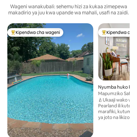
Wageni wanakubali: sehemu hizi za kukaa zimepewa
makadirio ya juu kwa upande wa mahali, usafi na zaidi.
Kipendwa cha wageni
Kipendwa cha 
Kipendwa maarufu cha wageni
Kipendwa maaruf
Nyumba huko Pea
Mapumziko Safi kw
🍐Ukaaji wako wa 
Pearland ili kutem
marafiki, kutumia
ya joto na likizo, 
husika au za kidin
kibiashara, matib
mfupi wakati wa 