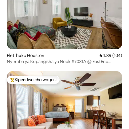
Fleti huko Houston
Ukadiriaji wa w
4.89 (104)
Nyumba ya Kupangisha ya Nook #7031A @ EastEnd
Revitalized
Kipendwa cha wageni
Kipendwa maarufu cha wageni