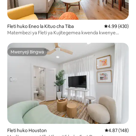
Fleti huko Eneo la Kituo cha Tiba
Ukadiriaji wa w
4.99 (430)
Matembezi ya Fleti ya Kujitegemea kwenda kwenye
Makumbusho na Kituo cha Med
Mwenyeji Bingwa
Mwenyeji Bingwa
Fleti huko Houston
Ukadiriaji wa w
4.87 (148)