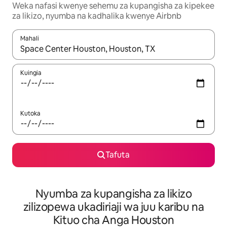
Weka nafasi kwenye sehemu za kupangisha za kipekee
za likizo, nyumba na kadhalika kwenye Airbnb
Mahali
Wakati matokeo yanapatikana, vinjari kwa kutumia vitufe vya v
Kuingia
Kutoka
Tafuta
Nyumba za kupangisha za likizo
zilizopewa ukadiriaji wa juu karibu na
Kituo cha Anga Houston