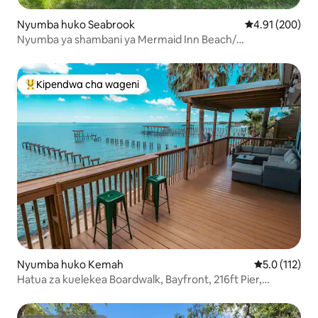
Nyumba huko Seabrook
Ukadiriaji wa w
4.91 (200)
Nyumba ya shambani ya Mermaid Inn Beach/
Seabrook/ImperA/Kemah
Kipendwa cha wageni
Kipendwa maarufu cha wageni
Nyumba huko Kemah
Ukadiriaji wa 
5.0 (112)
Hatua za kuelekea Boardwalk, Bayfront, 216ft Pier,
Elevator