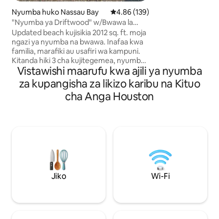
ukarabati. **Nyum
Nyumba huko Nassau Bay
Ukadiriaji wa wastani wa 4.86 kat
4.86 (139)
2000 inayofaa kwa
"Nyumba ya Driftwood" w/Bwawa la
kati!** Dakika ~2
kujitegemea/dakika 5 kutoka ImperA.
Updated beach kujisikia 2012 sq. ft. moja
wa Hobby na katika
ngazi ya nyumba na bwawa. Inafaa kwa
kwa Makumbusho, 
familia, marafiki au usafiri wa kampuni.
Uwanja wa NRG, Zo
Kitanda hiki 3 cha kujitegemea, nyumba
kwa Nasa, Kemah 
Vistawishi maarufu kwa ajili ya nyumba
2 kamili ya bafu ni mahali pazuri kwa hadi
Galveston & Moody
wageni 6. Jikoni, chumba cha kulia,
kwenda Friendswo
za kupangisha za likizo karibu na Kituo
chumba kikubwa cha familia kilicho na
Manvel/Alvin, Pas
cha Anga Houston
runinga, chumba cha bonasi kilicho na
meza ya ping pong, chumba cha kufulia,
baraza lenye sehemu nzuri ya kukaa na
bwawa la kuogelea. Barabara inaweza
kubeba magari 4-5. Eneo zuri la
kuendesha baiskeli, kukimbia au
kutembea...bustani ziko kando ya ziwa.
NASA & Space Center Houston ni karibu
sana kwamba unaweza kutembea kwa
Jiko
Wi-Fi
hiyo.