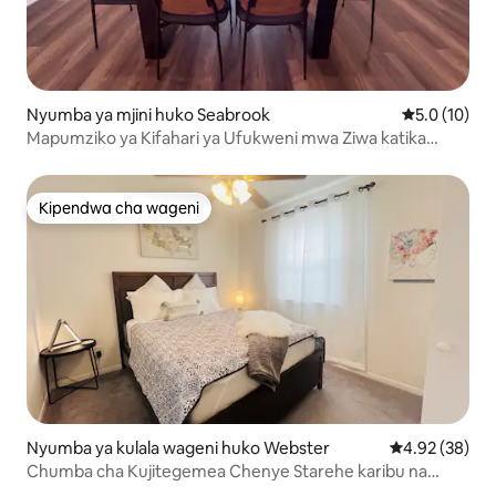
Nyumba ya mjini huko Seabrook
Ukadiriaji wa
5.0 (10)
Mapumziko ya Kifahari ya Ufukweni mwa Ziwa katika
NASA Space & Kemah
Kipendwa cha wageni
Kipendwa cha wageni
Nyumba ya kulala wageni huko Webster
Ukadiriaji wa 
4.92 (38)
Chumba cha Kujitegemea Chenye Starehe karibu na
NASA | Jiko na Eneo la Kufua Nguo