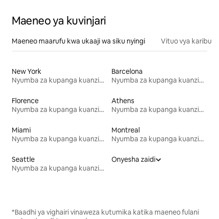
Maeneo ya kuvinjari
Maeneo maarufu kwa ukaaji wa siku nyingi
Vituo vya karibu
New York
Barcelona
Nyumba za kupanga kuanzia mwezi mmoja
Nyumba za kupanga kuanzia mwezi mmoja
Florence
Athens
Nyumba za kupanga kuanzia mwezi mmoja
Nyumba za kupanga kuanzia mwezi mmoja
Miami
Montreal
Nyumba za kupanga kuanzia mwezi mmoja
Nyumba za kupanga kuanzia mwezi mmoja
Seattle
Onyesha zaidi
Nyumba za kupanga kuanzia mwezi mmoja
*Baadhi ya vighairi vinaweza kutumika katika maeneo fulani