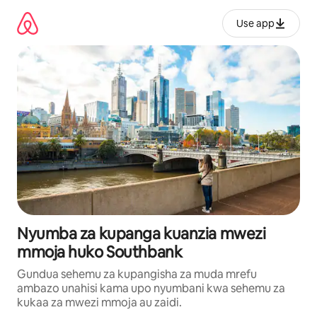
Ruka
kwenda
Use app
kwenye
maudhui
Nyumba za kupanga kuanzia mwezi
mmoja huko Southbank
Gundua sehemu za kupangisha za muda mrefu
ambazo unahisi kama upo nyumbani kwa sehemu za
kukaa za mwezi mmoja au zaidi.