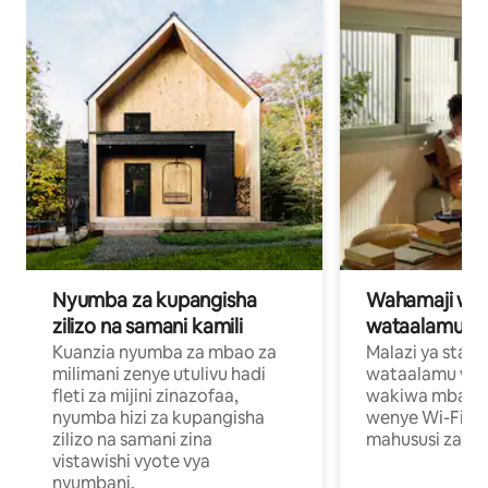
Nyumba za kupangisha
Wahamaji wa ki
zilizo na samani kamili
wataalamu wa
Kuanzia nyumba za mbao za
Malazi ya star
milimani zenye utulivu hadi
wataalamu wan
fleti za mijini zinazofaa,
wakiwa mbali na
nyumba hizi za kupangisha
wenye Wi-Fi n
zilizo na samani zina
mahususi za kuf
vistawishi vyote vya
nyumbani.