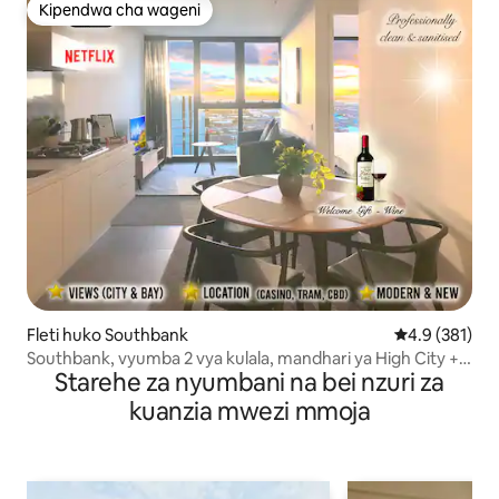
Kipendwa cha wageni
Kipendwa cha wageni
Fleti huko Southbank
Ukadiriaji wa 
4.9 (381)
Southbank, vyumba 2 vya kulala, mandhari ya High City +
Starehe za nyumbani na bei nzuri za
Chumba cha mazoezi + Bwawa la kuogelea + Sauna + Wi-
Fi
kuanzia mwezi mmoja