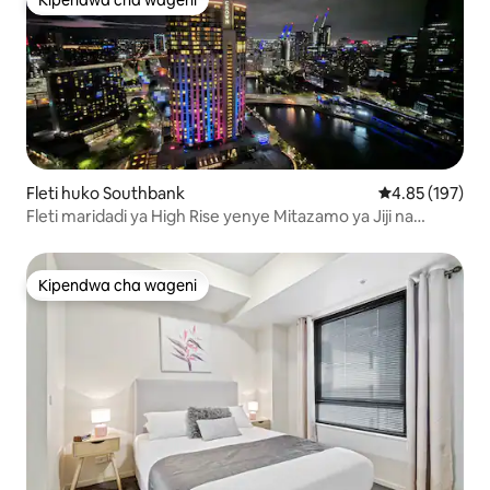
Kipendwa cha wageni
Kipendwa cha wageni
Fleti huko Southbank
Ukadiriaji wa w
4.85 (197)
Fleti maridadi ya High Rise yenye Mitazamo ya Jiji na
Maegesho ya Bure
Kipendwa cha wageni
Kipendwa cha wageni