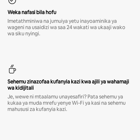
Weka nafasi bila hofu
Imetathminiwa na jumuiya yetu inayoaminika ya
wageni na usaidizi wa saa 24 wakati wa ukaaji wako
wa siku nyingi.
Sehemu zinazofaa kufanyia kazi kwa ajili ya wahamaji
wa kidijitali
Je, wewe ni mtaalamu unayesafiri? Pata sehemu ya
kukaa ya muda mrefu yenye Wi-Fi ya kasi na sehemu
mahususi za kufanyia kazi.