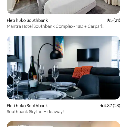
Fleti huko Southbank
Ukadiriaji 
5 (21)
Mantra Hotel Southbank Complex- 1BD + Carpark
Fleti huko Southbank
Ukadiriaji wa 
4.87 (23)
Southbank Skyline Hideaway!