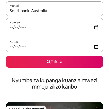
Mahali
Wakati matokeo yanapatikana, vinjari kwa kutumia vitufe vya v
Kuingia
Kutoka
Tafuta
Nyumba za kupanga kuanzia mwezi
mmoja zilizo karibu