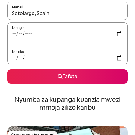
Mahali
Wakati matokeo yanapatikana, vinjari kwa kutumia vitufe vya v
Kuingia
Kutoka
Tafuta
Nyumba za kupanga kuanzia mwezi
mmoja zilizo karibu