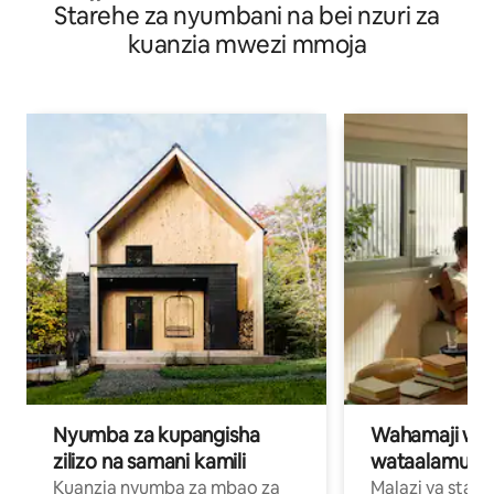
Starehe za nyumbani na bei nzuri za
kuanzia mwezi mmoja
Nyumba za kupangisha
Wahamaji wa ki
zilizo na samani kamili
wataalamu wa
Kuanzia nyumba za mbao za
Malazi ya star