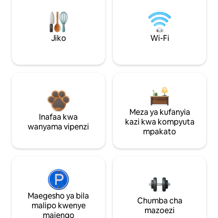
Jiko
Wi-Fi
Meza ya kufanyia
Inafaa kwa
kazi kwa kompyuta
wanyama vipenzi
mpakato
Maegesho ya bila
Chumba cha
malipo kwenye
mazoezi
majengo