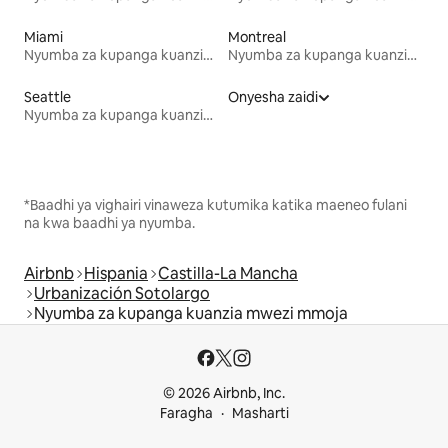
Miami
Montreal
Nyumba za kupanga kuanzia mwezi mmoja
Nyumba za kupanga kuanzia mwezi mmoja
Seattle
Onyesha zaidi
Nyumba za kupanga kuanzia mwezi mmoja
*Baadhi ya vighairi vinaweza kutumika katika maeneo fulani
na kwa baadhi ya nyumba.
Airbnb
Hispania
Castilla-La Mancha
Urbanización Sotolargo
Nyumba za kupanga kuanzia mwezi mmoja
© 2026 Airbnb, Inc.
Faragha
Masharti