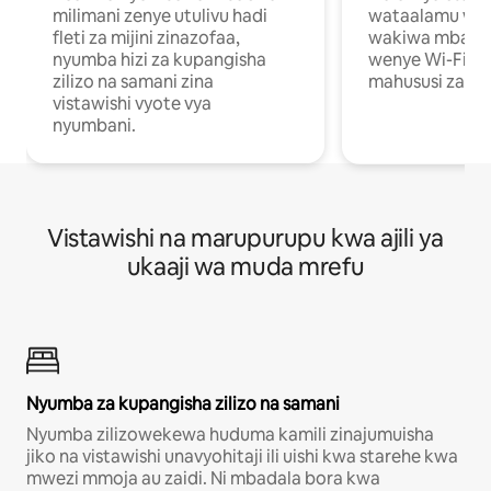
milimani zenye utulivu hadi
wataalamu wan
fleti za mijini zinazofaa,
wakiwa mbali na
nyumba hizi za kupangisha
wenye Wi-Fi n
zilizo na samani zina
mahususi za kuf
vistawishi vyote vya
nyumbani.
Vistawishi na marupurupu kwa ajili ya
ukaaji wa muda mrefu
Nyumba za kupangisha zilizo na samani
Nyumba zilizowekewa huduma kamili zinajumuisha
jiko na vistawishi unavyohitaji ili uishi kwa starehe kwa
mwezi mmoja au zaidi. Ni mbadala bora kwa