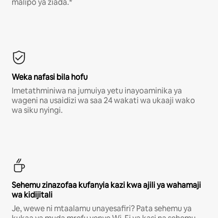
malipo ya ziada.*
Weka nafasi bila hofu
Imetathminiwa na jumuiya yetu inayoaminika ya
wageni na usaidizi wa saa 24 wakati wa ukaaji wako
wa siku nyingi.
Sehemu zinazofaa kufanyia kazi kwa ajili ya wahamaji
wa kidijitali
Je, wewe ni mtaalamu unayesafiri? Pata sehemu ya