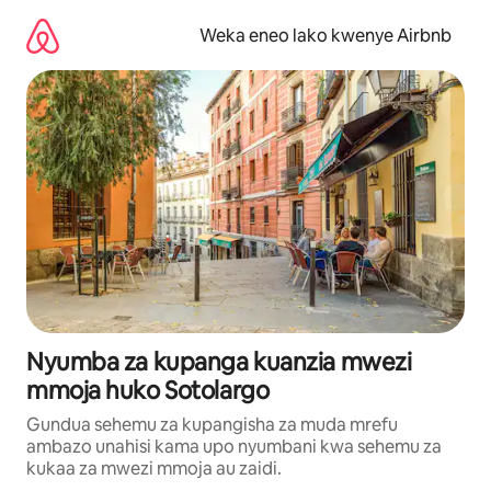
Ruka
kwenda
Weka eneo lako kwenye Airbnb
kwenye
maudhui
Nyumba za kupanga kuanzia mwezi
mmoja huko Sotolargo
Gundua sehemu za kupangisha za muda mrefu
ambazo unahisi kama upo nyumbani kwa sehemu za
kukaa za mwezi mmoja au zaidi.