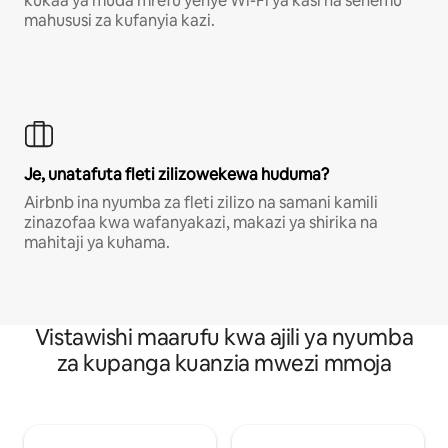
kukaa ya muda mrefu yenye Wi-Fi ya kasi na sehemu
mahususi za kufanyia kazi.
Je, unatafuta fleti zilizowekewa huduma?
Airbnb ina nyumba za fleti zilizo na samani kamili
zinazofaa kwa wafanyakazi, makazi ya shirika na
mahitaji ya kuhama.
Vistawishi maarufu kwa ajili ya nyumba
za kupanga kuanzia mwezi mmoja