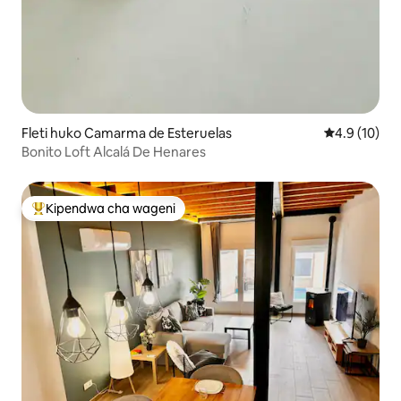
Fleti huko Camarma de Esteruelas
Ukadiriaji wa
4.9 (10)
Bonito Loft Alcalá De Henares
Kipendwa cha wageni
Kipendwa maarufu cha wageni