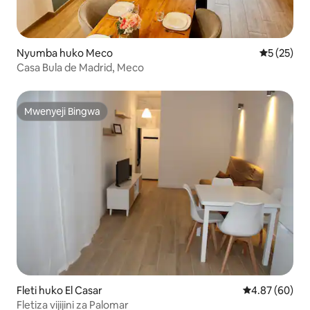
Nyumba huko Meco
Ukadiriaji 
5 (25)
Casa Bula de Madrid, Meco
Mwenyeji Bingwa
Mwenyeji Bingwa
Fleti huko El Casar
Ukadiriaji wa 
4.87 (60)
Fletiza vijijini za Palomar