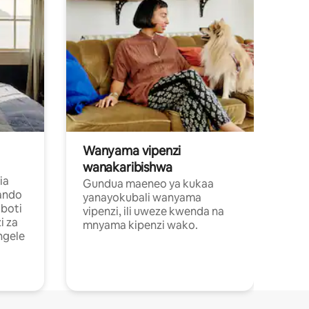
Wanyama vipenzi
wanakaribishwa
ia
Gundua maeneo ya kukaa
ando
yanayokubali wanyama
boti
vipenzi, ili uweze kwenda na
i za
mnyama kipenzi wako.
ngele