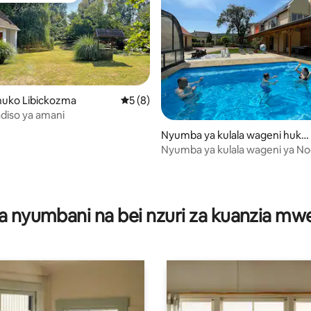
uko Libickozma
Ukadiriaji wa wastani wa 5 kati ya 5, tath
5 (8)
adiso ya amani
a 4.89 kati ya 5, tathmini 19
Nyumba ya kulala wageni huko
Somogytúr
Nyumba ya kulala wageni ya N
a nyumbani na bei nzuri za kuanzia m