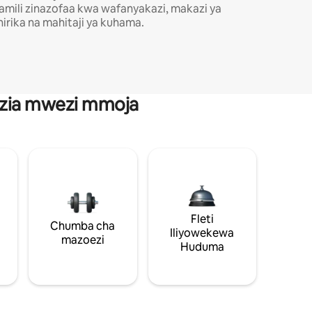
amili zinazofaa kwa wafanyakazi, makazi ya
hirika na mahitaji ya kuhama.
anzia mwezi mmoja
Fleti
Chumba cha
Iliyowekewa
mazoezi
Huduma