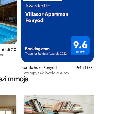
mini 8
Ukadiriaji wa wastani wa 4.6 kati ya 5, tathmini 10
4.6 (10)
ode
Kondo huko Fonyód
Ukadiriaji wa wastani 
4.91 (33)
Fleti mpya @ lovely villa-row
wezi mmoja