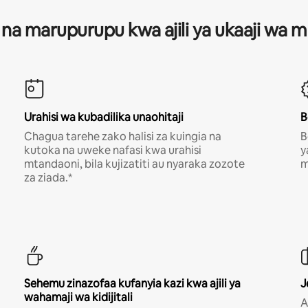
 na marupurupu kwa ajili ya ukaaji wa
Urahisi wa kubadilika unaohitaji
B
Chagua tarehe zako halisi za kuingia na
B
kutoka na uweke nafasi kwa urahisi
y
mtandaoni, bila kujizatiti au nyaraka zozote
m
za ziada.*
Sehemu zinazofaa kufanyia kazi kwa ajili ya
J
wahamaji wa kidijitali
A