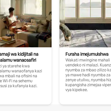
aji wa kidijitali na
Furaha imejumuishwa
alamu wanaosafiri
Wakati mwingine mahali
uendeko ni malazi. Kuanz
i ya starehe kwa
nyumba za mbao zilizo k
alamu wanaofanya kazi
ya mawe hadi nyumba za 
a mbali na ofisini na
zenye utulivu, nyumba hiz
e Wi-Fi na sehemu
kupangisha zimejaa vipe
usi za kufanyia kazi.
vya kipekee.