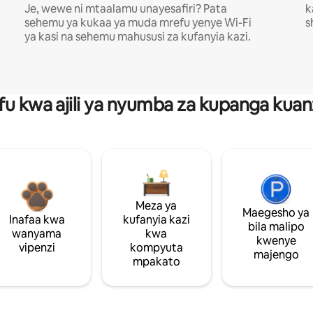
Je, wewe ni mtaalamu unayesafiri? Pata
k
sehemu ya kukaa ya muda mrefu yenye Wi-Fi
s
ya kasi na sehemu mahususi za kufanyia kazi.
fu kwa ajili ya nyumba za kupanga ku
Meza ya
Maegesho ya
Inafaa kwa
kufanyia kazi
bila malipo
wanyama
kwa
kwenye
vipenzi
kompyuta
majengo
mpakato