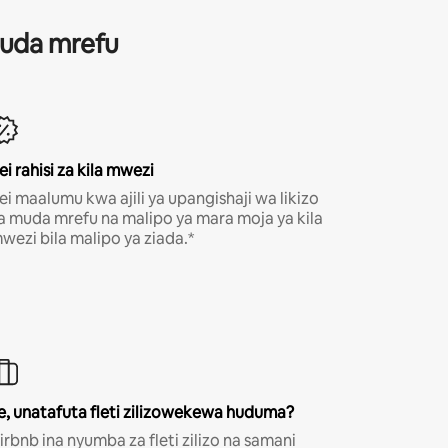
 muda mrefu
ei rahisi za kila mwezi
ei maalumu kwa ajili ya upangishaji wa likizo
a muda mrefu na malipo ya mara moja ya kila
wezi bila malipo ya ziada.*
e, unatafuta fleti zilizowekewa huduma?
irbnb ina nyumba za fleti zilizo na samani