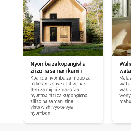
Nyumba za kupangisha
Waham
zilizo na samani kamili
wata
Kuanzia nyumba za mbao za
Malaz
milimani zenye utulivu hadi
wata
fleti za mijini zinazofaa,
wakiw
nyumba hizi za kupangisha
weny
zilizo na samani zina
mahus
vistawishi vyote vya
nyumbani.