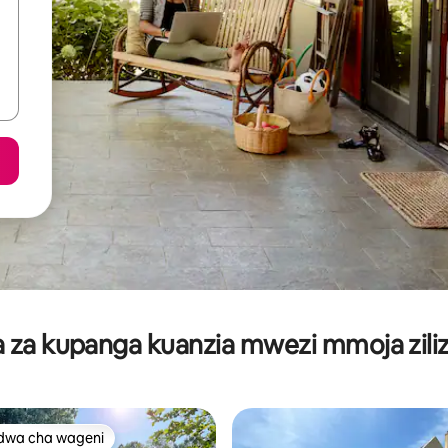
za kupanga kuanzia mwezi mmoja ziliz
dwa cha wageni
a maarufu cha wageni