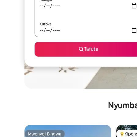
Kutoka
Tafuta
Nyumba 
Mwenyeji Bingwa
Kipen
Mwenyeji Bingwa
Kipendw