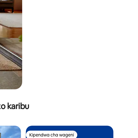
o karibu
Kipendwa cha wageni
Kipendwa cha wageni