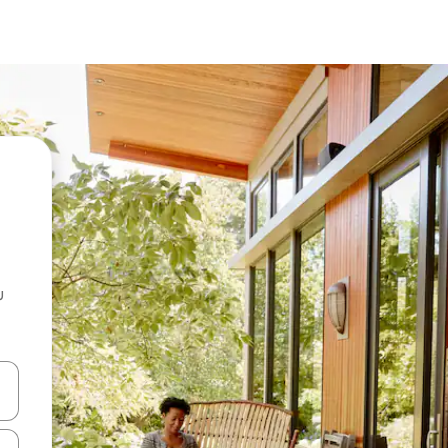
u
 vitufe vya vishale vya juu na chini au uchunguze kwa kugusa au kute