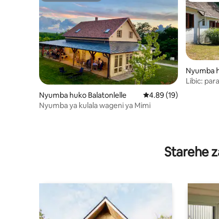
Nyumba h
Libic: par
Nyumba huko Balatonlelle
Ukadiriaji wa wastani w
4.89 (19)
Nyumba ya kulala wageni ya Mimi
Starehe z