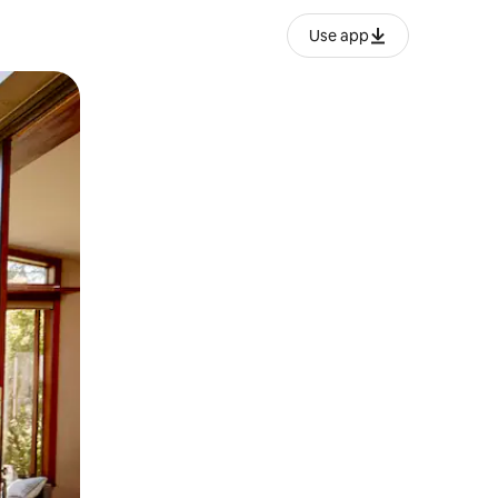
Use app
lezesha kidole kwenye ishara.