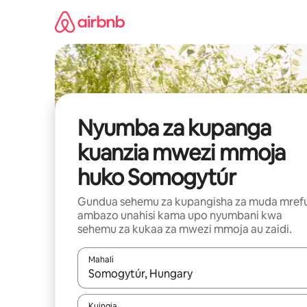
Ruka
kwenda
kwenye
maudhui
Nyumba za kupanga
kuanzia mwezi mmoja
huko Somogytúr
Gundua sehemu za kupangisha za muda mref
ambazo unahisi kama upo nyumbani kwa
sehemu za kukaa za mwezi mmoja au zaidi.
Mahali
Wakati matokeo yanapatikana, vinjari kwa kutumia
Kuingia