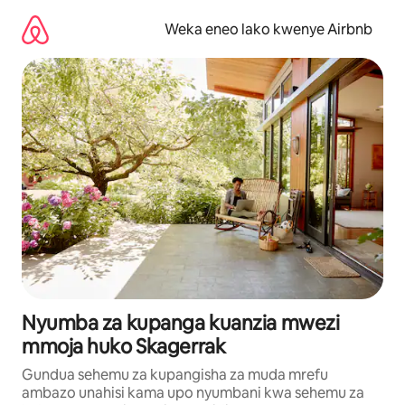
Ruka
kwenda
Weka eneo lako kwenye Airbnb
kwenye
maudhui
Nyumba za kupanga kuanzia mwezi
mmoja huko Skagerrak
Gundua sehemu za kupangisha za muda mrefu
ambazo unahisi kama upo nyumbani kwa sehemu za