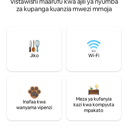
Vistawishi maarufu kwa ajili ya nyumba
za kupanga kuanzia mwezi mmoja
Jiko
Wi-Fi
Meza ya kufanyia
Inafaa kwa
kazi kwa kompyuta
wanyama vipenzi
mpakato