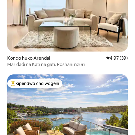
Kondo huko Arendal
Ukadiriaji wa 
4.97 (39)
Maridadi na Kati na gati. Roshani nzuri
Kipendwa cha wageni
Kipendwa maarufu cha wageni