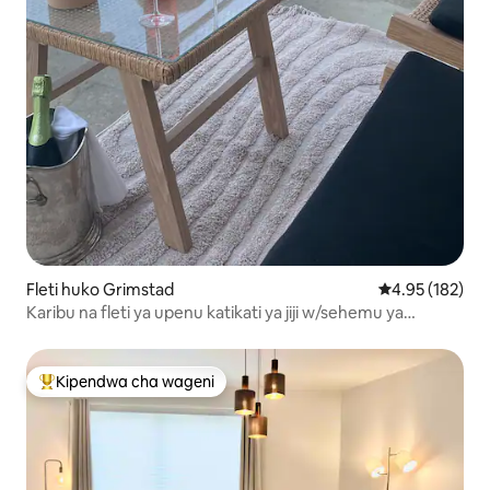
Fleti huko Grimstad
Ukadiriaji wa w
4.95 (182)
Karibu na fleti ya upenu katikati ya jiji w/sehemu ya
maegesho
Kipendwa cha wageni
Kipendwa maarufu cha wageni