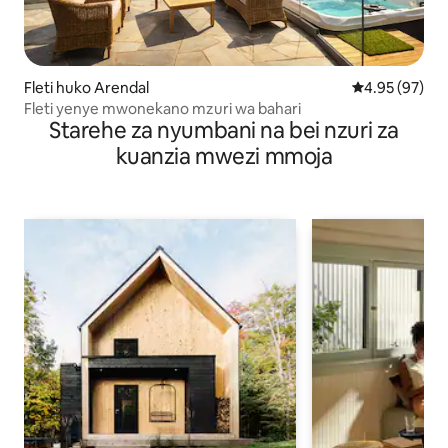
Fleti huko Arendal
Ukadiriaji wa 
4.95 (97)
Fleti yenye mwonekano mzuri wa bahari
Starehe za nyumbani na bei nzuri za
kuanzia mwezi mmoja