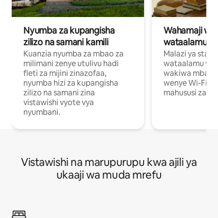
Nyumba za kupangisha
Wahamaji wa ki
zilizo na samani kamili
wataalamu wa
Kuanzia nyumba za mbao za
Malazi ya star
milimani zenye utulivu hadi
wataalamu wan
fleti za mijini zinazofaa,
wakiwa mbali na
nyumba hizi za kupangisha
wenye Wi-Fi n
zilizo na samani zina
mahususi za kuf
vistawishi vyote vya
nyumbani.
Vistawishi na marupurupu kwa ajili ya
ukaaji wa muda mrefu