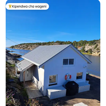
Kipendwa cha wageni
Kipendwa maarufu cha wageni