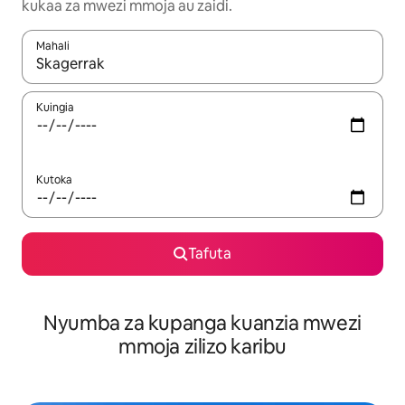
kukaa za mwezi mmoja au zaidi.
Mahali
Wakati matokeo yanapatikana, vinjari kwa kutumia vitufe vya v
Kuingia
Kutoka
Tafuta
Nyumba za kupanga kuanzia mwezi
mmoja zilizo karibu