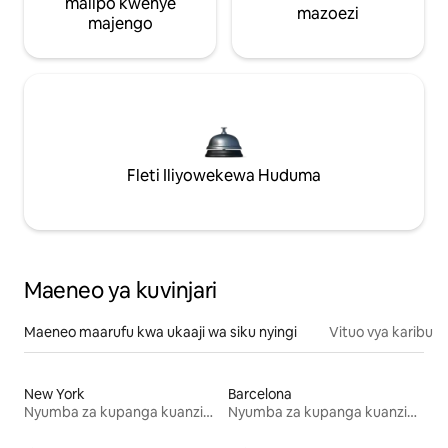
malipo kwenye
mazoezi
majengo
Fleti Iliyowekewa Huduma
Maeneo ya kuvinjari
Maeneo maarufu kwa ukaaji wa siku nyingi
Vituo vya karibu
New York
Barcelona
Nyumba za kupanga kuanzia mwezi mmoja
Nyumba za kupanga kuanzia mwezi mmoja