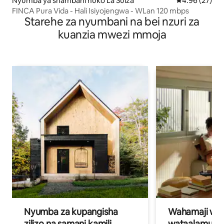
Nyumba ya shambani huko La Suiza
Ukadiriaji wa 
4.96 (27)
FINCA Pura Vida - Hali Isiyojengwa - WLan 120 mbps
Starehe za nyumbani na bei nzuri za
kuanzia mwezi mmoja
Nyumba za kupangisha
Wahamaji wa ki
zilizo na samani kamili
wataalamu wa