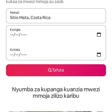
kukaa za mwezi mmoja au zaidi.
Mahali
Wakati matokeo yanapatikana, vinjari kwa kutumia vitufe vya v
Kuingia
Kutoka
Tafuta
Nyumba za kupanga kuanzia mwezi
mmoja zilizo karibu