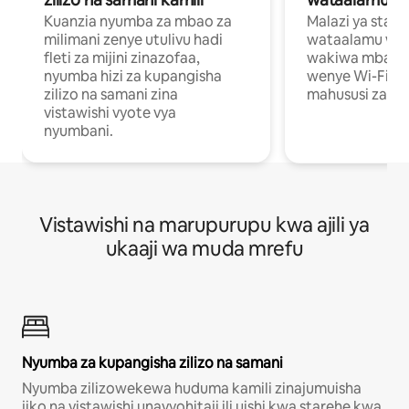
Kuanzia nyumba za mbao za
Malazi ya star
milimani zenye utulivu hadi
wataalamu wan
fleti za mijini zinazofaa,
wakiwa mbali na
nyumba hizi za kupangisha
wenye Wi-Fi n
zilizo na samani zina
mahususi za kuf
vistawishi vyote vya
nyumbani.
Vistawishi na marupurupu kwa ajili ya
ukaaji wa muda mrefu
Nyumba za kupangisha zilizo na samani
Nyumba zilizowekewa huduma kamili zinajumuisha
jiko na vistawishi unavyohitaji ili uishi kwa starehe kwa