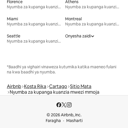
Florence
Athens
Nyumba za kupanga kuanzia mwezi mmoja
Nyumba za kupanga kuanzia mwezi mmoja
Miami
Montreal
Nyumba za kupanga kuanzia mwezi mmoja
Nyumba za kupanga kuanzia mwezi mmoja
Seattle
Onyesha zaidi
Nyumba za kupanga kuanzia mwezi mmoja
*Baadhi ya vighairi vinaweza kutumika katika maeneo fulani
na kwa baadhi ya nyumba.
Airbnb
Kosta Rika
Cartago
Sitio Mata
Nyumba za kupanga kuanzia mwezi mmoja
© 2026 Airbnb, Inc.
Faragha
Masharti