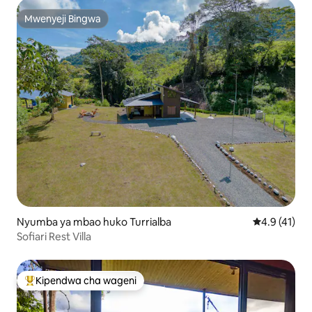
Mwenyeji Bingwa
Mwenyeji Bingwa
Nyumba ya mbao huko Turrialba
Ukadiriaji wa
4.9 (41)
Sofiari Rest Villa
Kipendwa cha wageni
Kipendwa maarufu cha wageni