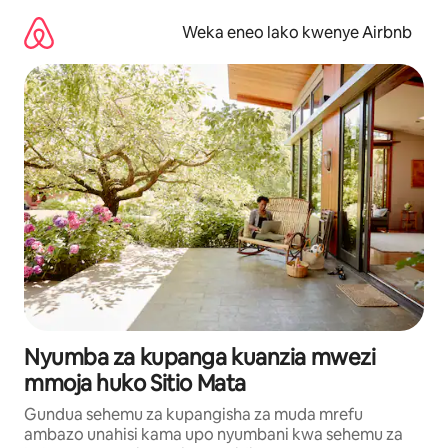
Ruka
kwenda
Weka eneo lako kwenye Airbnb
kwenye
maudhui
Nyumba za kupanga kuanzia mwezi
mmoja huko Sitio Mata
Gundua sehemu za kupangisha za muda mrefu
ambazo unahisi kama upo nyumbani kwa sehemu za