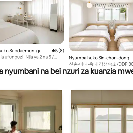
i wa 5 kati ya 5, tathmini 50
huko Seodaemun-gu
Ukadiriaji wa wastani wa 5 kati ya 5, tath
5 (8)
a ufunguzi] Njia ya 2 na 5 /
Nyumba huko Sin-chon-dong
 Kasri la Gyeongbok / Bukchon
신촌·이대·홍대 감성숙소/DDP 3
-dong / Gwanghwamun / Basi la
a nyumbani na bei nzuri za kuanzia m
25분/경복궁 20분/#미스터멘션
moja la uwanja wa ndege /
tu 2 hadi 4