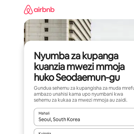
Ruka
kwenda
kwenye
maudhui
Nyumba za kupanga
kuanzia mwezi mmoja
huko Seodaemun-gu
Gundua sehemu za kupangisha za muda mref
ambazo unahisi kama upo nyumbani kwa
sehemu za kukaa za mwezi mmoja au zaidi.
Mahali
Wakati matokeo yanapatikana, vinjari kwa kutumia
Kuingia