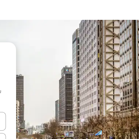
u
 vitufe vya vishale vya juu na chini au uchunguze kwa kugusa au kute