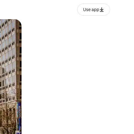
Use app
lezesha kidole kwenye ishara.