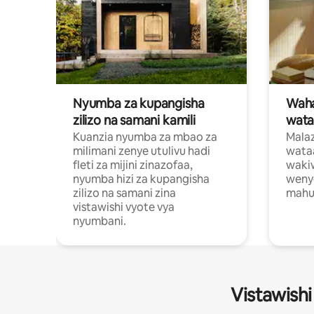
Nyumba za kupangisha
Waham
zilizo na samani kamili
wata
Kuanzia nyumba za mbao za
Malaz
milimani zenye utulivu hadi
wata
fleti za mijini zinazofaa,
wakiw
nyumba hizi za kupangisha
weny
zilizo na samani zina
mahus
vistawishi vyote vya
nyumbani.
Vistawishi