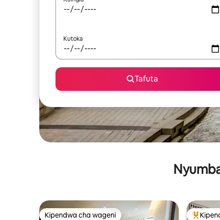
Kutoka
Tafuta
Nyumba 
Kipendwa cha wageni
Kipen
Kipendwa cha wageni
Kipendw