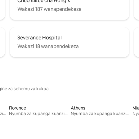
Chuo Kikuu cha Hongik
Wakazi 187 wanapendekeza
Severance Hospital
Wakazi 18 wanapendekeza
gine za sehemu za kukaa
Florence
Athens
Mi
Nyumba za kupanga kuanzia mwezi mmoja
Nyumba za kupanga kuanzia mwezi mmoja
Nyumba za kupanga kuanzia mwezi mmoja