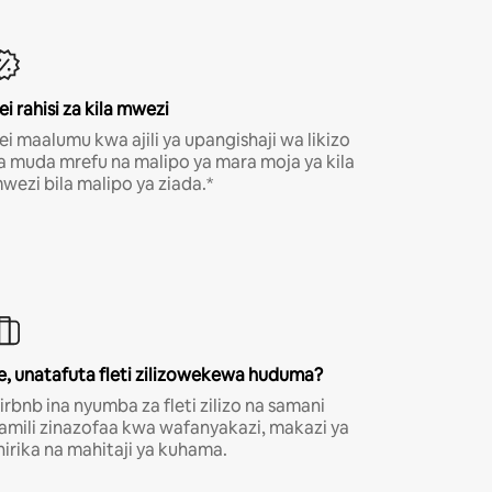
ei rahisi za kila mwezi
ei maalumu kwa ajili ya upangishaji wa likizo
a muda mrefu na malipo ya mara moja ya kila
wezi bila malipo ya ziada.*
e, unatafuta fleti zilizowekewa huduma?
irbnb ina nyumba za fleti zilizo na samani
amili zinazofaa kwa wafanyakazi, makazi ya
hirika na mahitaji ya kuhama.