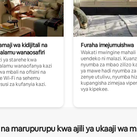
aji wa kidijitali na
Furaha imejumuishwa
alamu wanaosafiri
Wakati mwingine mahali
uendeko ni malazi. Kuanz
i ya starehe kwa
nyumba za mbao zilizo k
alamu wanaofanya kazi
ya mawe hadi nyumba za 
a mbali na ofisini na
zenye utulivu, nyumba hiz
e Wi-Fi na sehemu
kupangisha zimejaa vipe
usi za kufanyia kazi.
vya kipekee.
 na marupurupu kwa ajili ya ukaaji wa