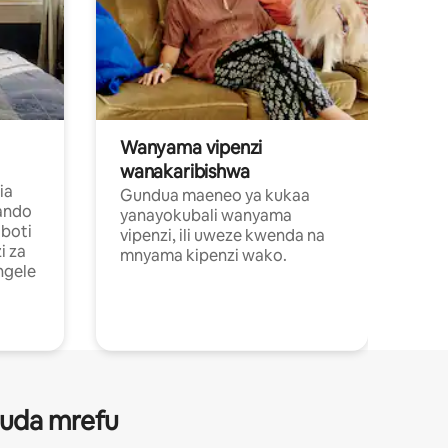
Wanyama vipenzi
wanakaribishwa
ia
Gundua maeneo ya kukaa
ando
yanayokubali wanyama
boti
vipenzi, ili uweze kwenda na
i za
mnyama kipenzi wako.
ngele
 muda mrefu