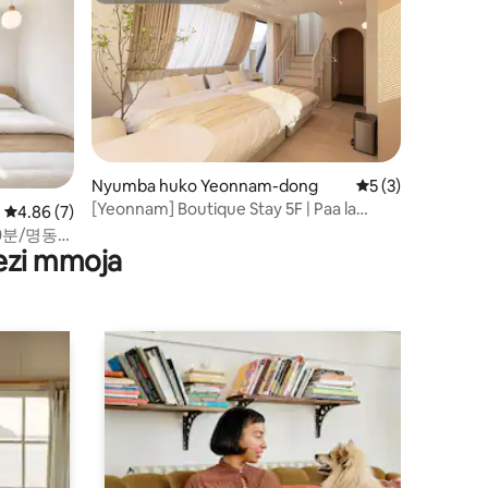
mini 8
Nyumba huko Yeonnam-dong
Ukadiriaji wa wast
5 (3)
[Yeonnam] Boutique Stay 5F | Paa la
Ukadiriaji wa wastani wa 4.86 kati ya 5, tathmini 7
4.86 (7)
jengo·Jipya·Kituo cha Hongdae·Watu
0분/명동
wawili·Lifti·Hifadhi ya mizigo ya bure
wezi mmoja