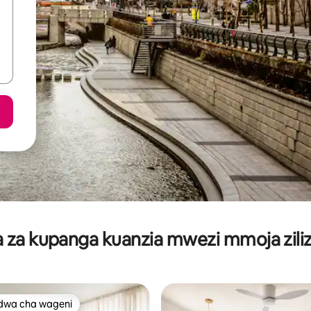
za kupanga kuanzia mwezi mmoja ziliz
dwa cha wageni
a maarufu cha wageni