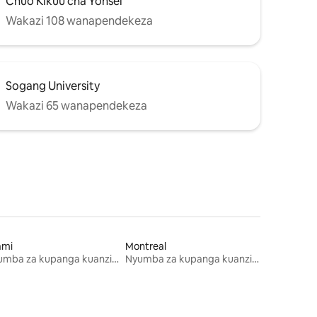
Chuo Kikuu cha Yonsei
Wakazi 108 wanapendekeza
Sogang University
Wakazi 65 wanapendekeza
ami
Montreal
Nyumba za kupanga kuanzia mwezi mmoja
Nyumba za kupanga kuanzia mwezi mmoja