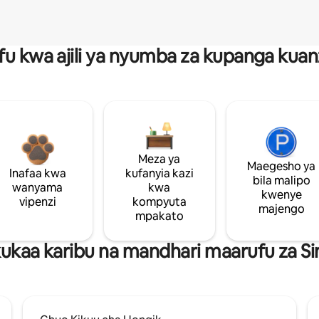
fu kwa ajili ya nyumba za kupanga ku
Meza ya
Maegesho ya
Inafaa kwa
kufanyia kazi
bila malipo
wanyama
kwa
kwenye
vipenzi
kompyuta
majengo
mpakato
ukaa karibu na mandhari maarufu za S