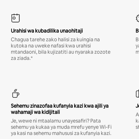
Urahisi wa kubadilika unaohitaji
B
Chagua tarehe zako halisi za kuingia na
B
kutoka na uweke nafasi kwa urahisi
y
mtandaoni, bila kujizatiti au nyaraka zozote
m
za ziada.*
Sehemu zinazofaa kufanyia kazi kwa ajili ya
J
wahamaji wa kidijitali
A
Je, wewe ni mtaalamu unayesafiri? Pata
k
sehemu ya kukaa ya muda mrefu yenye Wi-Fi
s
ya kasi na sehemu mahususi za kufanyia kazi.