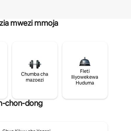
anzia mwezi mmoja
Fleti
Chumba cha
Iliyowekewa
mazoezi
Huduma
in-chon-dong