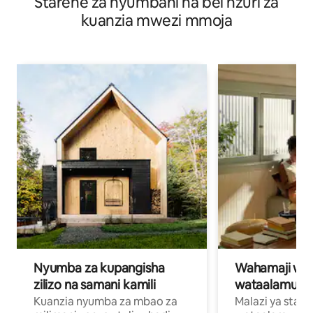
Starehe za nyumbani na bei nzuri za
kuanzia mwezi mmoja
Nyumba za kupangisha
Wahamaji wa ki
zilizo na samani kamili
wataalamu wa
Kuanzia nyumba za mbao za
Malazi ya star