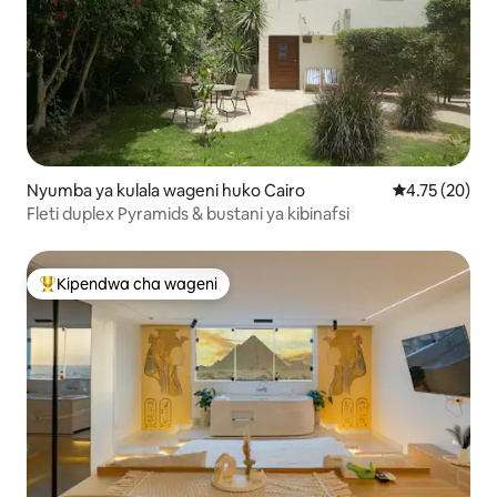
Nyumba ya kulala wageni huko Cairo
Ukadiriaji wa 
4.75 (20)
Fleti duplex Pyramids & bustani ya kibinafsi
Kipendwa cha wageni
Kipendwa maarufu cha wageni