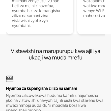
milimani zenye utulivu hadi
wataalamu wan
fleti za mijini zinazofaa,
wakiwa mbali na
nyumba hizi za kupangisha
wenye Wi-Fi n
zilizo na samani zina
mahususi za kuf
vistawishi vyote vya
nyumbani.
Vistawishi na marupurupu kwa ajili ya
ukaaji wa muda mrefu
Nyumba za kupangisha zilizo na samani
Nyumba zilizowekewa huduma kamili zinajumuisha
jiko na vistawishi unavyohitaji ili uishi kwa starehe kwa
mwezi mmoja au zaidi. Ni mbadala bora kwa
upangishaji mdogo.