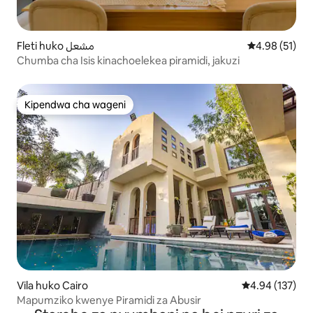
Fleti huko مشعل
Ukadiriaji wa 
4.98 (51)
Chumba cha Isis kinachoelekea piramidi, jakuzi
Kipendwa cha wageni
Kipendwa cha wageni
Vila huko Cairo
Ukadiriaji wa w
4.94 (137)
Mapumziko kwenye Piramidi za Abusir