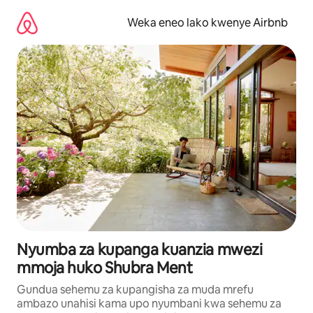
Ruka
kwenda
Weka eneo lako kwenye Airbnb
kwenye
maudhui
Nyumba za kupanga kuanzia mwezi
mmoja huko Shubra Ment
Gundua sehemu za kupangisha za muda mrefu
ambazo unahisi kama upo nyumbani kwa sehemu za