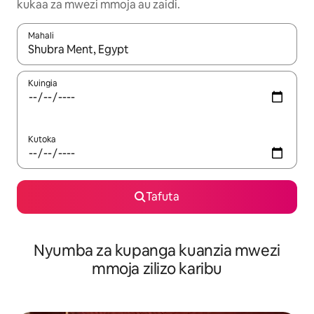
kukaa za mwezi mmoja au zaidi.
Mahali
Wakati matokeo yanapatikana, vinjari kwa kutumia vitufe vya v
Kuingia
Kutoka
Tafuta
Nyumba za kupanga kuanzia mwezi
mmoja zilizo karibu