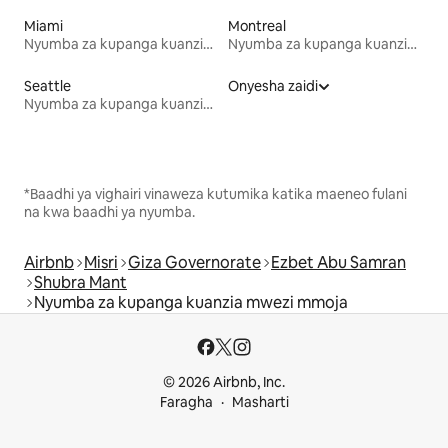
Miami
Montreal
Nyumba za kupanga kuanzia mwezi mmoja
Nyumba za kupanga kuanzia mwezi mmoja
Seattle
Onyesha zaidi
Nyumba za kupanga kuanzia mwezi mmoja
*Baadhi ya vighairi vinaweza kutumika katika maeneo fulani
na kwa baadhi ya nyumba.
Airbnb
Misri
Giza Governorate
Ezbet Abu Samran
Shubra Mant
Nyumba za kupanga kuanzia mwezi mmoja
© 2026 Airbnb, Inc.
Faragha
Masharti