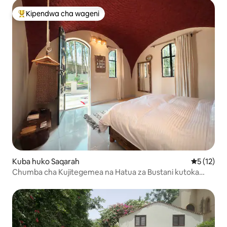
Kipendwa cha wageni
Kipendwa maarufu cha wageni
Kuba huko Saqarah
Ukadiriaji 
5 (12)
Chumba cha Kujitegemea na Hatua za Bustani kutoka
Piramidi ya Saqqara