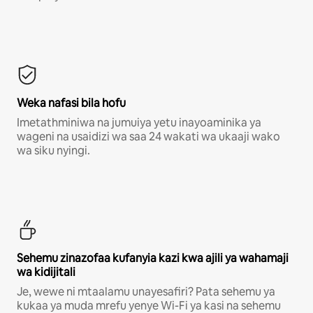
Weka nafasi bila hofu
Imetathminiwa na jumuiya yetu inayoaminika ya
wageni na usaidizi wa saa 24 wakati wa ukaaji wako
wa siku nyingi.
Sehemu zinazofaa kufanyia kazi kwa ajili ya wahamaji
wa kidijitali
Je, wewe ni mtaalamu unayesafiri? Pata sehemu ya
kukaa ya muda mrefu yenye Wi-Fi ya kasi na sehemu