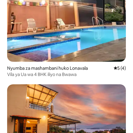
Nyumba za mashambani huko Lonavala
Ukadiriaji
5 (4)
Vila ya Ua wa 4 BHK iliyo na Bwawa