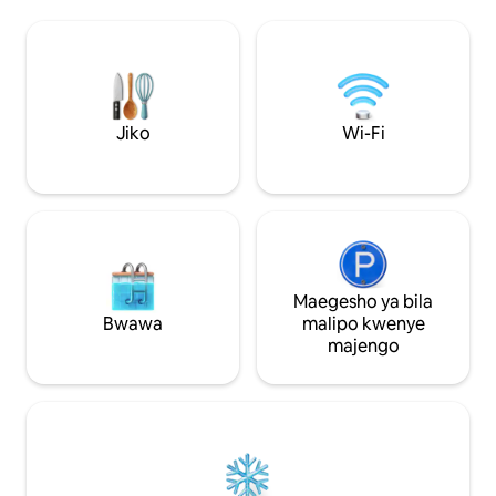
WATOTO LA KUCHE
mazingira na kuwa na kumbukumbu
Bembea na See Saw. Jal Varsha Vil
nzuri kando ya ziwa tulivu. Jifurahishe
eneo la mapumzik
kwa likizo nzuri, kaa angalau siku 2 na
ya kilima lililo kar
ujisikie utulivu wa kweli wa kuishi kando
imezungukwa na kij
ya ziwa. tunatoa Wi-Fi ya kasi ya juu
ya milima na bus
iliyoundwa kwa ajili ya ukaaji wa muda
mzuri, inatoa maha
Jiko
Wi-Fi
mrefu.
mkusanyiko wa fam
Maegesho ya bila
Bwawa
malipo kwenye
majengo