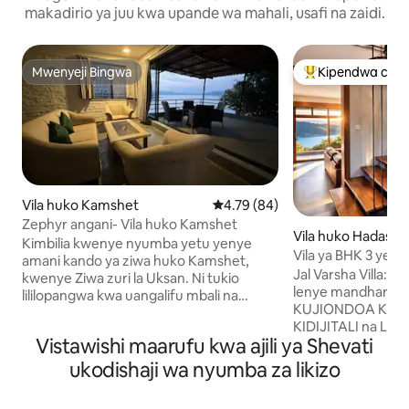
makadirio ya juu kwa upande wa mahali, usafi na zaidi.
Mwenyeji Bingwa
Kipendwa cha 
Mwenyeji Bingwa
Kipendwa maaruf
Vila huko Kamshet
Ukadiriaji wa wastani wa 4.79 ka
4.79 (84)
Zephyr angani- Vila huko Kamshet
Vila huko Hadashi
Kimbilia kwenye nyumba yetu yenye
Vila ya BHK 3 ye
amani kando ya ziwa huko Kamshet,
huko Mulshi
Jal Varsha Villa: 
kwenye Ziwa zuri la Uksan. Ni tukio
lenye mandhari ya z
lililopangwa kwa uangalifu mbali na
KUJIONDOA KWE
shughuli za kila siku, lenye fanicha za
KIDIJITALI na Liki
zamani za kupendeza na taa za kisanii
Vistawishi maarufu kwa ajili ya Shevati
Sehemu ya kukaa y
ambazo mume wangu alitengeneza.
inapatikana na vist
Unaweza kuweka nafasi ya siku 1 tu,
ukodishaji wa nyumba za likizo
Mpangilio wa Moto
lakini kiukweli, siku mbili hukuwezesha
Nje, Maegesho ya 
kupumzika kikamilifu, kufurahia