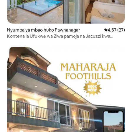
Nyumba ya mbao huko Pawnanagar
Ukadiriaji wa 
4.67 (27)
Kontena la Ufukwe wa Ziwa pamoja na Jacuzzi kwa
Sehemu za Kukaa za Utulivu