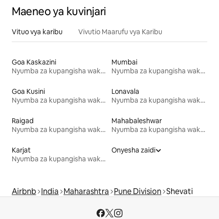
Maeneo ya kuvinjari
Vituo vya karibu
Vivutio Maarufu vya Karibu
Goa Kaskazini
Mumbai
Nyumba za kupangisha wakati wa likizo
Nyumba za kupangisha wakati wa likizo
Goa Kusini
Lonavala
Nyumba za kupangisha wakati wa likizo
Nyumba za kupangisha wakati wa likizo
Raigad
Mahabaleshwar
Nyumba za kupangisha wakati wa likizo
Nyumba za kupangisha wakati wa likizo
Karjat
Onyesha zaidi
Nyumba za kupangisha wakati wa likizo
Airbnb
India
Maharashtra
Pune Division
Shevati