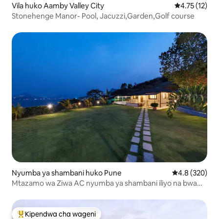
Vila huko Aamby Valley City
Ukadiriaji wa 
4.75 (12)
Stonehenge Manor- Pool, Jacuzzi,Garden,Golf course
Nyumba ya shambani huko Pune
Ukadiriaji wa 
4.8 (320)
Mtazamo wa Ziwa AC nyumba ya shambani iliyo na bwawa
(vyumba 3 vya kulala)
Kipendwa cha wageni
Kipendwa maarufu cha wageni