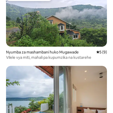
Nyumba za mashambani huko Mugawade
Ukadiriaji
5 (9)
Vilele vya miti, mahali pa kupumzika na kustarehe