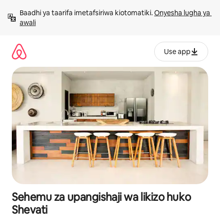
Ruka
Baadhi ya taarifa imetafsiriwa kiotomatiki. 
Onyesha lugha ya 
kwenda
awali
kwenye
maudhui
Use app
Sehemu za upangishaji wa likizo huko
Shevati