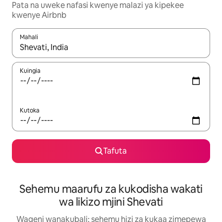
Pata na uweke nafasi kwenye malazi ya kipekee
kwenye Airbnb
Mahali
Wakati matokeo yanapatikana, vinjari kwa kutumia vitufe vya v
Kuingia
Kutoka
Tafuta
Sehemu maarufu za kukodisha wakati
wa likizo mjini Shevati
Wageni wanakubali: sehemu hizi za kukaa zimepewa