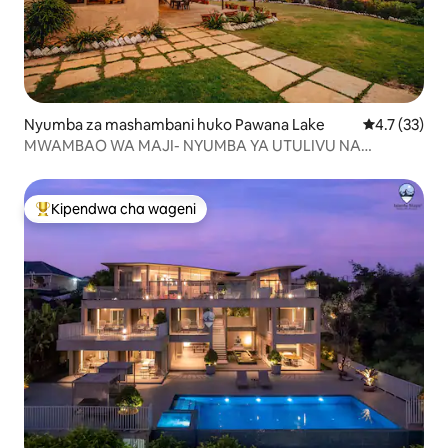
Nyumba za mashambani huko Pawana Lake
Ukadiriaji wa
4.7 (33)
MWAMBAO WA MAJI- NYUMBA YA UTULIVU NA
UTULIVU
Kipendwa cha wageni
Kipendwa maarufu cha wageni