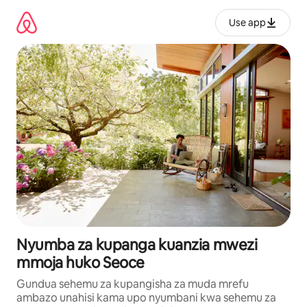
Ruka
kwenda
Use app
kwenye
maudhui
Nyumba za kupanga kuanzia mwezi
mmoja huko Seoce
Gundua sehemu za kupangisha za muda mrefu
ambazo unahisi kama upo nyumbani kwa sehemu za