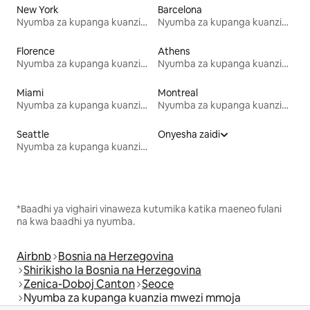
New York
Barcelona
Nyumba za kupanga kuanzia mwezi mmoja
Nyumba za kupanga kuanzia mwezi mmoja
Florence
Athens
Nyumba za kupanga kuanzia mwezi mmoja
Nyumba za kupanga kuanzia mwezi mmoja
Miami
Montreal
Nyumba za kupanga kuanzia mwezi mmoja
Nyumba za kupanga kuanzia mwezi mmoja
Seattle
Onyesha zaidi
Nyumba za kupanga kuanzia mwezi mmoja
*Baadhi ya vighairi vinaweza kutumika katika maeneo fulani
na kwa baadhi ya nyumba.
Airbnb
Bosnia na Herzegovina
Shirikisho la Bosnia na Herzegovina
Zenica-Doboj Canton
Seoce
Nyumba za kupanga kuanzia mwezi mmoja