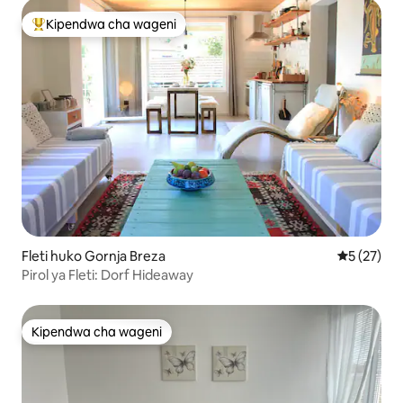
Kipendwa cha wageni
Kipendwa maarufu cha wageni
Fleti huko Gornja Breza
Ukadiriaji 
5 (27)
Pirol ya Fleti: Dorf Hideaway
Kipendwa cha wageni
Kipendwa cha wageni