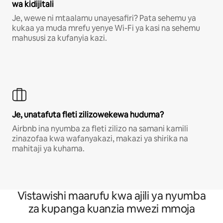
wa kidijitali
Je, wewe ni mtaalamu unayesafiri? Pata sehemu ya
kukaa ya muda mrefu yenye Wi-Fi ya kasi na sehemu
mahususi za kufanyia kazi.
Je, unatafuta fleti zilizowekewa huduma?
Airbnb ina nyumba za fleti zilizo na samani kamili
zinazofaa kwa wafanyakazi, makazi ya shirika na
mahitaji ya kuhama.
Vistawishi maarufu kwa ajili ya nyumba
za kupanga kuanzia mwezi mmoja