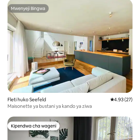
Mwenyeji Bingwa
Mwenyeji Bingwa
Fleti huko Seefeld
Ukadiriaji wa 
4.93 (27)
Maisonette ya bustani ya kando ya ziwa
Kipendwa cha wageni
Kipendwa cha wageni