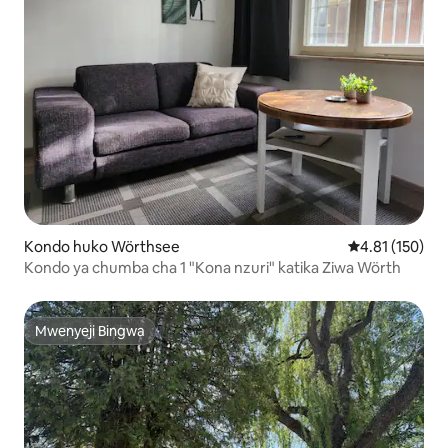
Kondo huko Wörthsee
Ukadiriaji wa w
4.81 (150)
Kondo ya chumba cha 1 "Kona nzuri" katika Ziwa Wörth
Mwenyeji Bingwa
Mwenyeji Bingwa