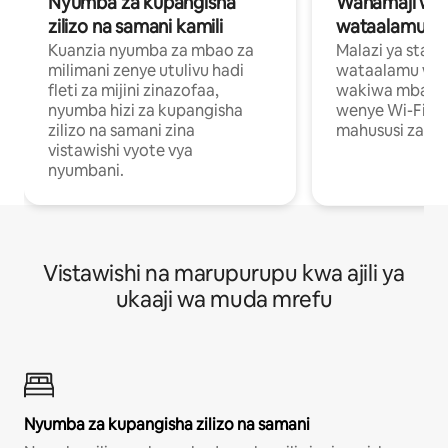
Nyumba za kupangisha
Wahamaji wa ki
zilizo na samani kamili
wataalamu wa
Kuanzia nyumba za mbao za
Malazi ya star
milimani zenye utulivu hadi
wataalamu wan
fleti za mijini zinazofaa,
wakiwa mbali na
nyumba hizi za kupangisha
wenye Wi-Fi n
zilizo na samani zina
mahususi za kuf
vistawishi vyote vya
nyumbani.
Vistawishi na marupurupu kwa ajili ya
ukaaji wa muda mrefu
Nyumba za kupangisha zilizo na samani