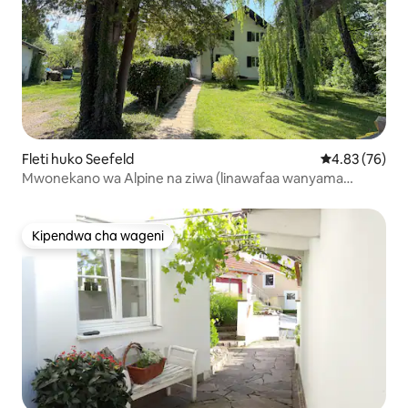
Fleti huko Seefeld
Ukadiriaji wa 
4.83 (76)
Mwonekano wa Alpine na ziwa (linawafaa wanyama
vipenzi)
Kipendwa cha wageni
Kipendwa cha wageni