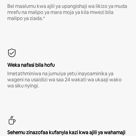
Bei maalumu kwa ajili ya upangishaji wa likizo ya muda
mrefu na malipo ya mara moja ya kila mwezi bila
malipo ya ziada.*
Weka nafasi bila hofu
Imetathminiwa na jumuiya yetu inayoaminika ya
wageni na usaidizi wa saa 24 wakati wa ukaaji wako
wa siku nyingi.
Sehemu zinazofaa kufanyia kazi kwa ajili ya wahamaji