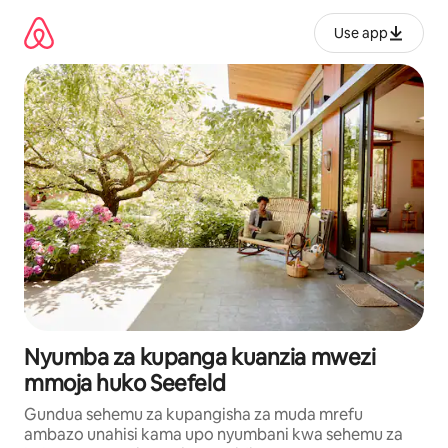
Ruka
kwenda
Use app
kwenye
maudhui
Nyumba za kupanga kuanzia mwezi
mmoja huko Seefeld
Gundua sehemu za kupangisha za muda mrefu
ambazo unahisi kama upo nyumbani kwa sehemu za