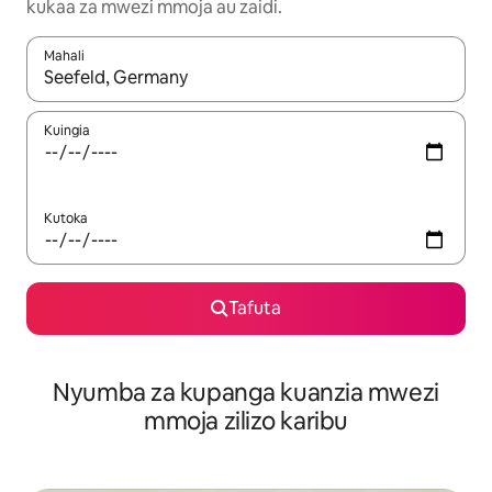
kukaa za mwezi mmoja au zaidi.
Mahali
Wakati matokeo yanapatikana, vinjari kwa kutumia vitufe vya v
Kuingia
Kutoka
Tafuta
Nyumba za kupanga kuanzia mwezi
mmoja zilizo karibu