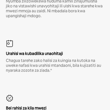
Nyumba zilizowekewa huduma kamili zinajumuisha
jiko na vistawishi unavyohitaji ili uishi kwa starehe kwa
mwezi mmoja au zaidi. Ni mbadala bora kwa
upangishaji mdogo.
Urahisi wa kubadilika unaohitaji
Chagua tarehe zako halisi za kuingia na kutoka na
uweke nafasi kwa urahisi mtandaoni, bila kujizatiti au
nyaraka zozote za ziada.*
Bei rahisi za kila mwezi