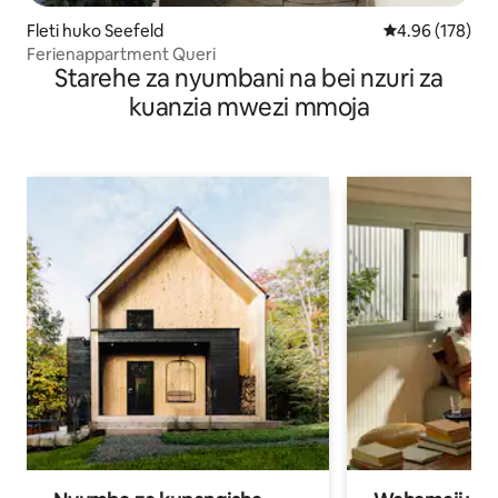
Fleti huko Seefeld
Ukadiriaji wa w
4.96 (178)
Ferienappartment Queri
Starehe za nyumbani na bei nzuri za
kuanzia mwezi mmoja