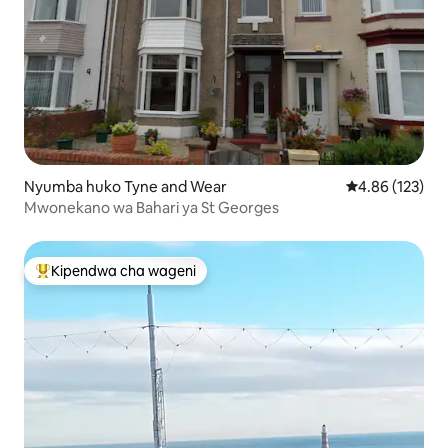
Nyumba huko Tyne and Wear
Ukadiriaji wa w
4.86 (123)
Mwonekano wa Bahari ya St Georges
Kipendwa cha wageni
Kipendwa maarufu cha wageni