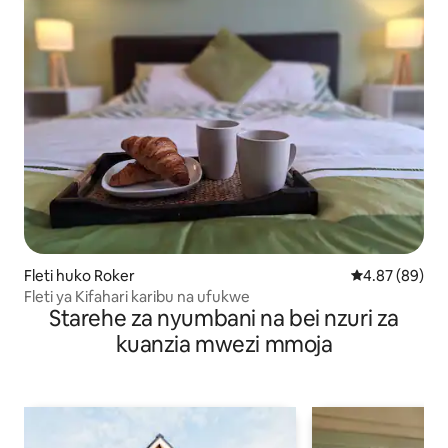
Fleti huko Roker
Ukadiriaji wa 
4.87 (89)
Fleti ya Kifahari karibu na ufukwe
Starehe za nyumbani na bei nzuri za
kuanzia mwezi mmoja