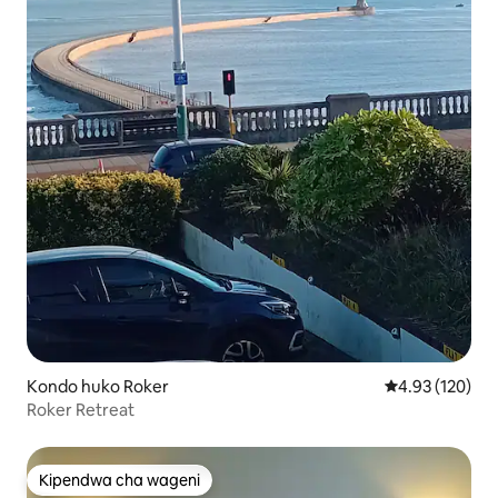
Kondo huko Roker
Ukadiriaji wa w
4.93 (120)
Roker Retreat
Kipendwa cha wageni
Kipendwa cha wageni