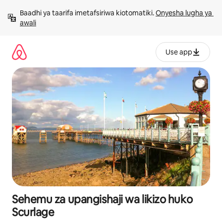
Ruka
Baadhi ya taarifa imetafsiriwa kiotomatiki. 
Onyesha lugha ya 
kwenda
awali
kwenye
maudhui
Use app
Sehemu za upangishaji wa likizo huko
Scurlage