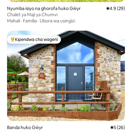
Nyumba isiyo na ghorofa huko Gŵyr
Ukadiriaji wa
4.9 (29)
Chalet ya Maji ya Chumvi
Mahali
·
Familia
·
Ubora wa usingizi
Kipendwa cha wageni
Kipendwa maarufu cha wageni
Banda huko Gŵyr
Ukadiriaji 
5 (26)