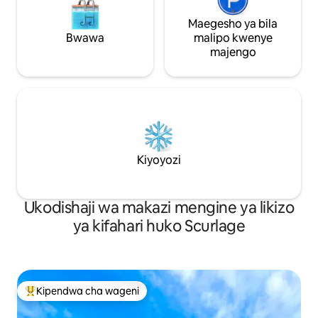
Maegesho ya bila
Bwawa
malipo kwenye
majengo
Kiyoyozi
Ukodishaji wa makazi mengine ya likizo
ya kifahari huko Scurlage
Kipendwa cha wageni
Kipendwa maarufu cha wageni