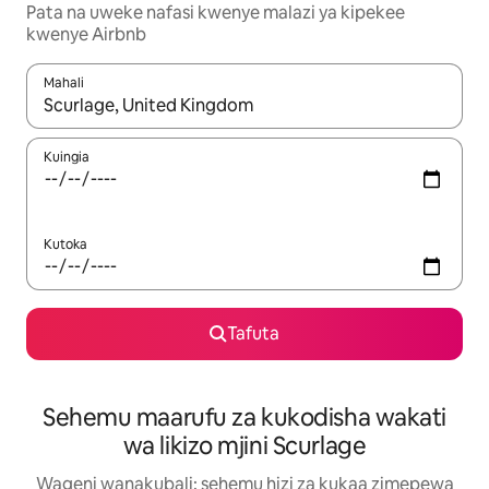
Pata na uweke nafasi kwenye malazi ya kipekee
kwenye Airbnb
Mahali
Wakati matokeo yanapatikana, vinjari kwa kutumia vitufe vya v
Kuingia
Kutoka
Tafuta
Sehemu maarufu za kukodisha wakati
wa likizo mjini Scurlage
Wageni wanakubali: sehemu hizi za kukaa zimepewa