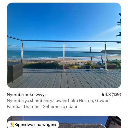
Nyumba huko Gŵyr
Ukadiriaji wa 
4.8 (139)
Nyumba ya shambani ya pwani huko Horton, Gower
Familia
·
Thamani
·
Sehemu za ndani
Kipendwa cha wageni
Kipendwa maarufu cha wageni