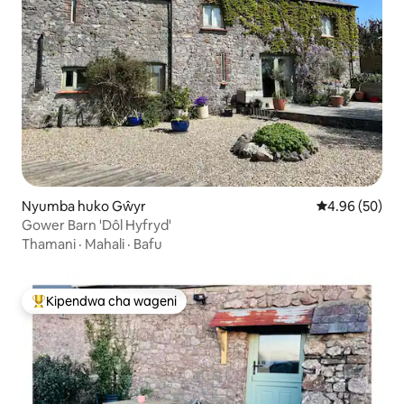
Nyumba huko Gŵyr
Ukadiriaji wa 
4.96 (50)
Gower Barn 'Dôl Hyfryd'
Thamani
·
Mahali
·
Bafu
Kipendwa cha wageni
Kipendwa maarufu cha wageni