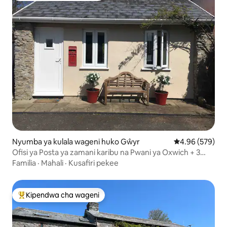
Nyumba ya kulala wageni huko Gŵyr
Ukadiriaji wa w
4.96 (579)
Ofisi ya Posta ya zamani karibu na Pwani ya Oxwich + 3
Cliffs Bay.
Familia
·
Mahali
·
Kusafiri pekee
Kipendwa cha wageni
Kipendwa maarufu cha wageni