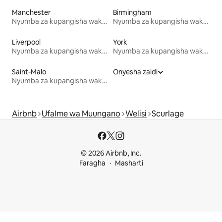
Manchester
Birmingham
Nyumba za kupangisha wakati wa likizo
Nyumba za kupangisha wakati wa likizo
Liverpool
York
Nyumba za kupangisha wakati wa likizo
Nyumba za kupangisha wakati wa likizo
Saint-Malo
Onyesha zaidi
Nyumba za kupangisha wakati wa likizo
Airbnb
Ufalme wa Muungano
Welisi
Scurlage
© 2026 Airbnb, Inc.
Faragha
Masharti