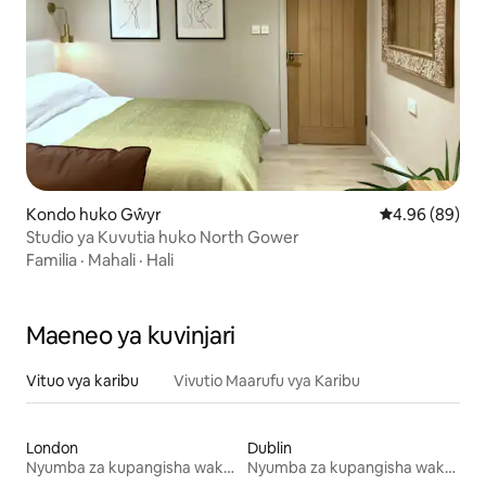
Kondo huko Gŵyr
Ukadiriaji wa 
4.96 (89)
Studio ya Kuvutia huko North Gower
Familia
·
Mahali
·
Hali
Maeneo ya kuvinjari
Vituo vya karibu
Vivutio Maarufu vya Karibu
London
Dublin
Nyumba za kupangisha wakati wa likizo
Nyumba za kupangisha wakati wa likizo