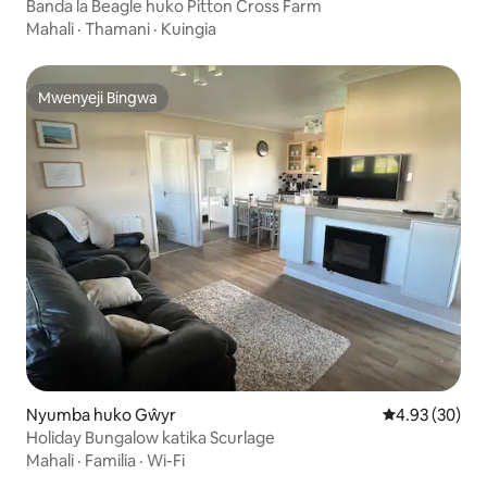
Banda la Beagle huko Pitton Cross Farm
Mahali
·
Thamani
·
Kuingia
Mwenyeji Bingwa
Mwenyeji Bingwa
Nyumba huko Gŵyr
Ukadiriaji wa 
4.93 (30)
Holiday Bungalow katika Scurlage
Mahali
·
Familia
·
Wi-Fi