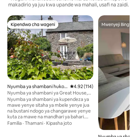
makadirio ya juu kwa upande wa mahali, usafi na zaidi.
Kipendwa cha wageni
Mwenyeji Bingwa
Kipendwa cha wageni
Mwenyeji Bingwa
Nyumba ya shambani huko
Ukadiriaji wa wastani wa 4.92 kat
4.92 (114)
Gŵyr
Nyumba ya shambani ya Great House,
Horton, Gower
Nyumba ya shambani ya kupendeza ya
mawe yenye sitaha ya mbele yenye jua
na bustani ndogo ya changarawe yenye
kuta za mawe na mandhari ya bahari.
Matembezi mafupi kuelekea chini ya
Familia
·
Thamani
·
Kipasha joto
kilima (chenye mteremko mkali) hadi
ufukweni. Nyepesi, yenye hewa na
Nyumba ya shamb