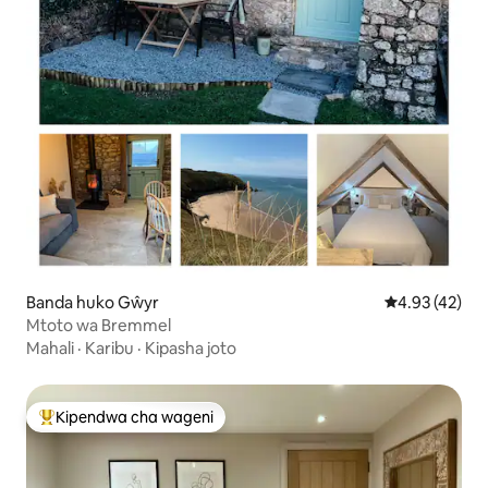
Banda huko Gŵyr
Ukadiriaji wa 
4.93 (42)
Mtoto wa Bremmel
Mahali
·
Karibu
·
Kipasha joto
Kipendwa cha wageni
Kipendwa maarufu cha wageni