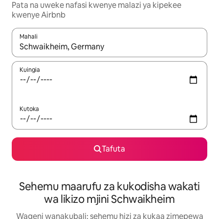
Pata na uweke nafasi kwenye malazi ya kipekee
kwenye Airbnb
Mahali
Wakati matokeo yanapatikana, vinjari kwa kutumia vitufe vya v
Kuingia
Kutoka
Tafuta
Sehemu maarufu za kukodisha wakati
wa likizo mjini Schwaikheim
Wageni wanakubali: sehemu hizi za kukaa zimepewa