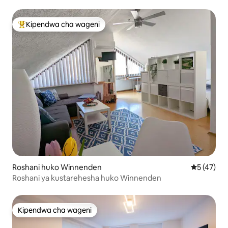
Kipendwa cha wageni
Kipendwa maarufu cha wageni
Roshani huko Winnenden
Ukadiriaji 
5 (47)
Roshani ya kustarehesha huko Winnenden
Kipendwa cha wageni
Kipendwa cha wageni