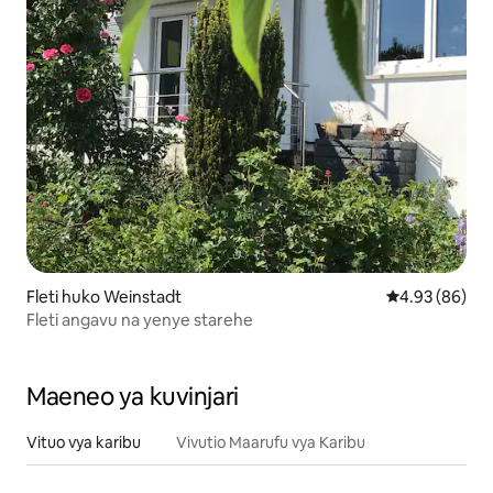
Fleti huko Weinstadt
Ukadiriaji wa 
4.93 (86)
Fleti angavu na yenye starehe
Maeneo ya kuvinjari
Vituo vya karibu
Vivutio Maarufu vya Karibu