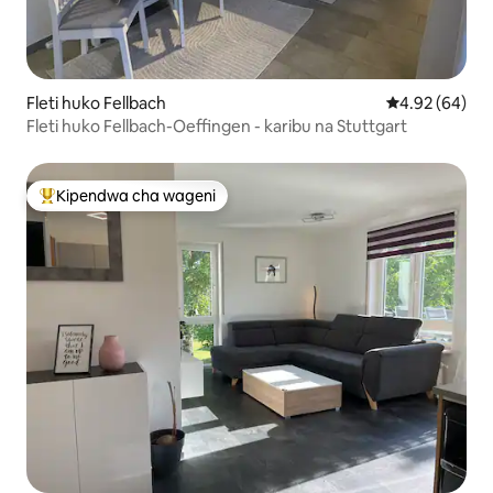
Fleti huko Fellbach
Ukadiriaji wa 
4.92 (64)
Fleti huko Fellbach-Oeffingen - karibu na Stuttgart
Kipendwa cha wageni
Kipendwa maarufu cha wageni