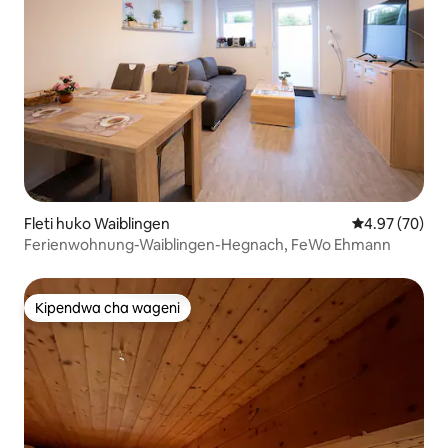
Fleti huko Waiblingen
Ukadiriaji wa 
4.97 (70)
Ferienwohnung-Waiblingen-Hegnach, FeWo Ehmann
Kipendwa cha wageni
Kipendwa cha wageni