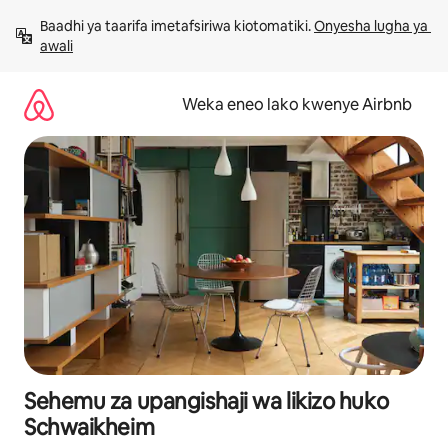
Ruka
Baadhi ya taarifa imetafsiriwa kiotomatiki. 
Onyesha lugha ya 
kwenda
awali
kwenye
maudhui
Weka eneo lako kwenye Airbnb
Sehemu za upangishaji wa likizo huko
Schwaikheim