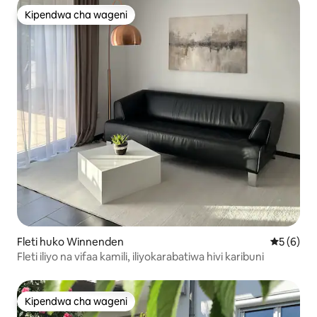
Kipendwa cha wageni
Kipendwa cha wageni
Fleti huko Winnenden
Ukadiriaji
5 (6)
Fleti iliyo na vifaa kamili, iliyokarabatiwa hivi karibuni
Kipendwa cha wageni
Kipendwa cha wageni