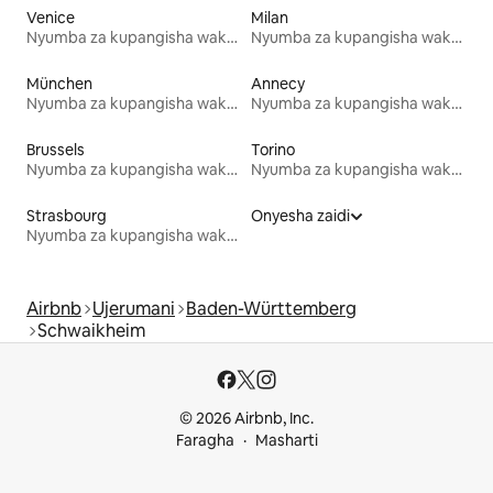
Venice
Milan
Nyumba za kupangisha wakati wa likizo
Nyumba za kupangisha wakati wa likizo
München
Annecy
Nyumba za kupangisha wakati wa likizo
Nyumba za kupangisha wakati wa likizo
Brussels
Torino
Nyumba za kupangisha wakati wa likizo
Nyumba za kupangisha wakati wa likizo
Strasbourg
Onyesha zaidi
Nyumba za kupangisha wakati wa likizo
Airbnb
Ujerumani
Baden-Württemberg
Schwaikheim
© 2026 Airbnb, Inc.
Faragha
Masharti