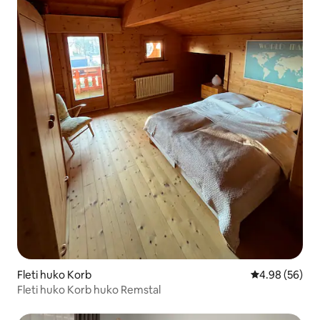
Fleti huko Korb
Ukadiriaji wa 
4.98 (56)
Fleti huko Korb huko Remstal