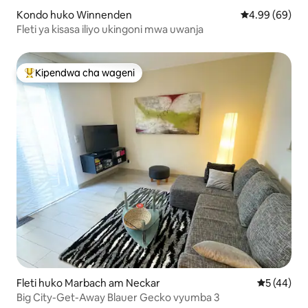
Kondo huko Winnenden
Ukadiriaji wa 
4.99 (69)
Fleti ya kisasa iliyo ukingoni mwa uwanja
Kipendwa cha wageni
Kipendwa maarufu cha wageni
Fleti huko Marbach am Neckar
Ukadiriaji 
5 (44)
Big City-Get-Away Blauer Gecko vyumba 3