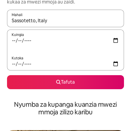
kukaa za mwezi mmoja au zaidi.
Mahali
Wakati matokeo yanapatikana, vinjari kwa kutumia vitufe vya v
Kuingia
Kutoka
Tafuta
Nyumba za kupanga kuanzia mwezi
mmoja zilizo karibu