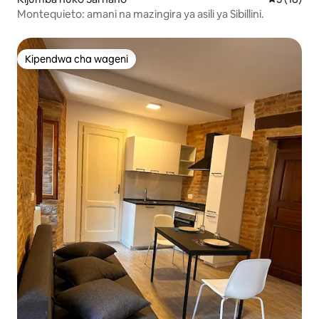
Montequieto: amani na mazingira ya asili ya Sibillini.
Kipendwa cha wageni
Kipendwa cha wageni