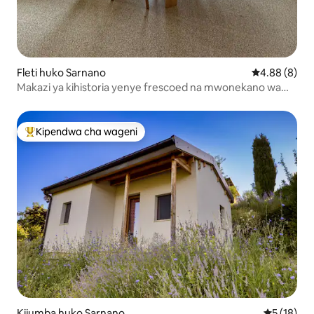
Fleti huko Sarnano
Ukadiriaji wa
4.88 (8)
Makazi ya kihistoria yenye frescoed na mwonekano wa
Milima ya Sibillini
Kipendwa cha wageni
Kipendwa maarufu cha wageni
Kijumba huko Sarnano
Ukadiriaji 
5 (18)