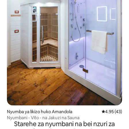
Nyumba ya likizo huko Amandola
Ukadiriaji wa 
4.95 (43)
Nyumbani - Vito - na Jakuzi na Sauna
Starehe za nyumbani na bei nzuri za