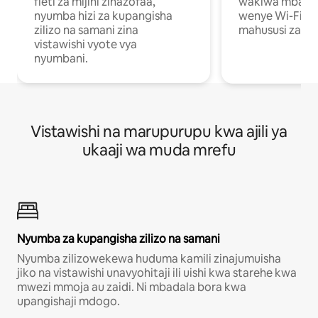
fleti za mijini zinazofaa,
wakiwa mbali na
nyumba hizi za kupangisha
wenye Wi-Fi n
zilizo na samani zina
mahususi za kuf
vistawishi vyote vya
nyumbani.
Vistawishi na marupurupu kwa ajili ya
ukaaji wa muda mrefu
Nyumba za kupangisha zilizo na samani
Nyumba zilizowekewa huduma kamili zinajumuisha
jiko na vistawishi unavyohitaji ili uishi kwa starehe kwa
mwezi mmoja au zaidi. Ni mbadala bora kwa
upangishaji mdogo.