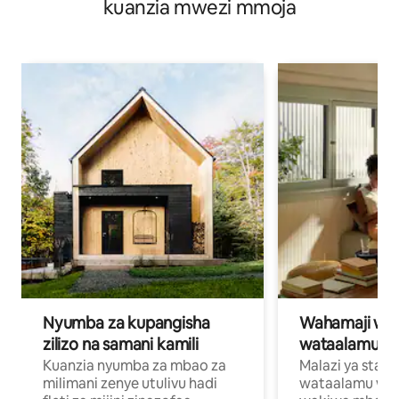
kuanzia mwezi mmoja
Nyumba za kupangisha
Wahamaji wa ki
zilizo na samani kamili
wataalamu wa
Kuanzia nyumba za mbao za
Malazi ya star
milimani zenye utulivu hadi
wataalamu wan