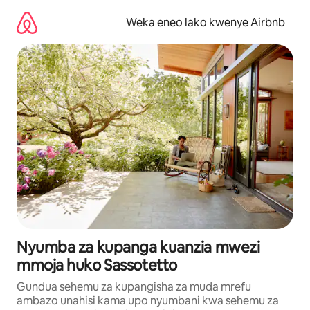
Ruka
kwenda
Weka eneo lako kwenye Airbnb
kwenye
maudhui
Nyumba za kupanga kuanzia mwezi
mmoja huko Sassotetto
Gundua sehemu za kupangisha za muda mrefu
ambazo unahisi kama upo nyumbani kwa sehemu za