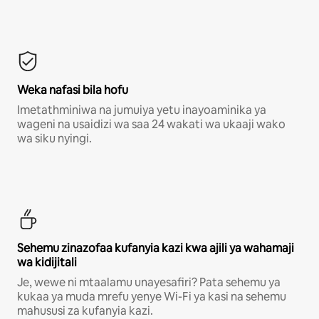
Weka nafasi bila hofu
Imetathminiwa na jumuiya yetu inayoaminika ya
wageni na usaidizi wa saa 24 wakati wa ukaaji wako
wa siku nyingi.
Sehemu zinazofaa kufanyia kazi kwa ajili ya wahamaji
wa kidijitali
Je, wewe ni mtaalamu unayesafiri? Pata sehemu ya
kukaa ya muda mrefu yenye Wi-Fi ya kasi na sehemu
mahususi za kufanyia kazi.