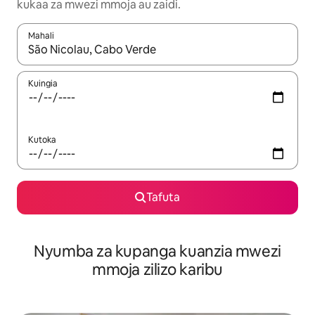
kukaa za mwezi mmoja au zaidi.
Mahali
Wakati matokeo yanapatikana, vinjari kwa kutumia vitufe vya v
Kuingia
Kutoka
Tafuta
Nyumba za kupanga kuanzia mwezi
mmoja zilizo karibu