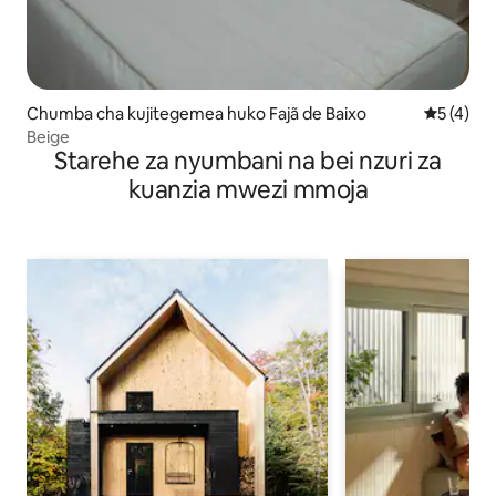
Chumba cha kujitegemea huko Fajã de Baixo
Ukadiriaji
5 (4)
Beige
Starehe za nyumbani na bei nzuri za
kuanzia mwezi mmoja