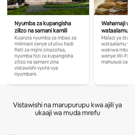
Nyumba za kupangisha
Wahamaji wa ki
zilizo na samani kamili
wataalamu wa
Kuanzia nyumba za mbao za
Malazi ya star
milimani zenye utulivu hadi
wataalamu wan
fleti za mijini zinazofaa,
wakiwa mbali na
nyumba hizi za kupangisha
wenye Wi-Fi n
zilizo na samani zina
mahususi za kuf
vistawishi vyote vya
nyumbani.
Vistawishi na marupurupu kwa ajili ya
ukaaji wa muda mrefu