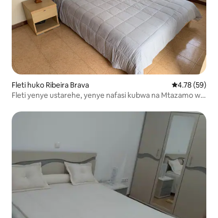
Fleti huko Ribeira Brava
Ukadiriaji wa 
4.78 (59)
Fleti yenye ustarehe, yenye nafasi kubwa na Mtazamo wa
Ajabu