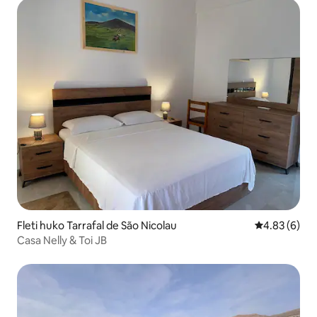
Fleti huko Tarrafal de São Nicolau
Ukadiriaji wa
4.83 (6)
Casa Nelly & Toi JB