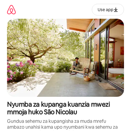
Ruka
kwenda
Use app
kwenye
maudhui
Nyumba za kupanga kuanzia mwezi
mmoja huko São Nicolau
Gundua sehemu za kupangisha za muda mrefu
ambazo unahisi kama upo nyumbani kwa sehemu za