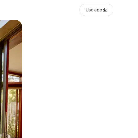
Use app
lezesha kidole kwenye ishara.