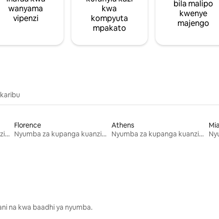
bila malipo
wanyama
kwa
kwenye
vipenzi
kompyuta
majengo
mpakato
 karibu
Florence
Athens
Mi
Nyumba za kupanga kuanzia mwezi mmoja
Nyumba za kupanga kuanzia mwezi mmoja
Nyumba za kupanga kuanzia mwezi mmoja
lani na kwa baadhi ya nyumba.