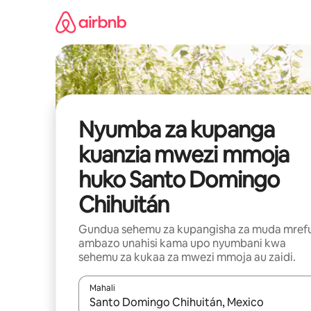
Ruka
kwenda
kwenye
maudhui
Nyumba za kupanga
kuanzia mwezi mmoja
huko Santo Domingo
Chihuitán
Gundua sehemu za kupangisha za muda mref
ambazo unahisi kama upo nyumbani kwa
sehemu za kukaa za mwezi mmoja au zaidi.
Mahali
Wakati matokeo yanapatikana, vinjari kwa kutumia