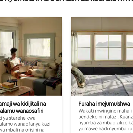
aji wa kidijitali na
Furaha imejumuishwa
alamu wanaosafiri
Wakati mwingine mahali
uendeko ni malazi. Kuanz
i ya starehe kwa
nyumba za mbao zilizo k
alamu wanaofanya kazi
ya mawe hadi nyumba za 
a mbali na ofisini na