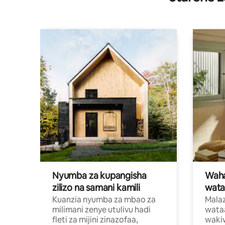
Nyumba za kupangisha
Waham
zilizo na samani kamili
wata
Kuanzia nyumba za mbao za
Malaz
milimani zenye utulivu hadi
wata
fleti za mijini zinazofaa,
wakiw