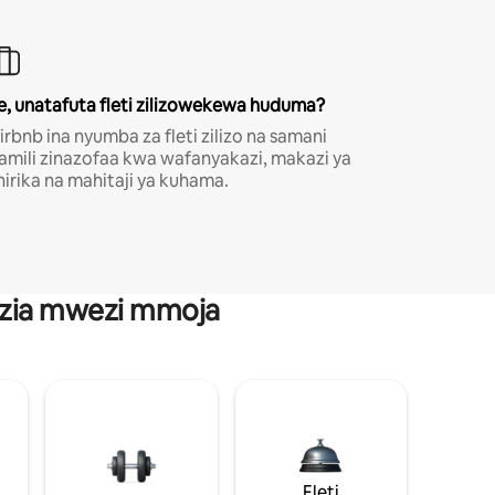
e, unatafuta fleti zilizowekewa huduma?
irbnb ina nyumba za fleti zilizo na samani
amili zinazofaa kwa wafanyakazi, makazi ya
hirika na mahitaji ya kuhama.
anzia mwezi mmoja
Fleti