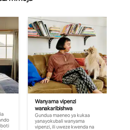
Wanyama vipenzi
wanakaribishwa
ia
Gundua maeneo ya kukaa
ando
yanayokubali wanyama
boti
vipenzi, ili uweze kwenda na