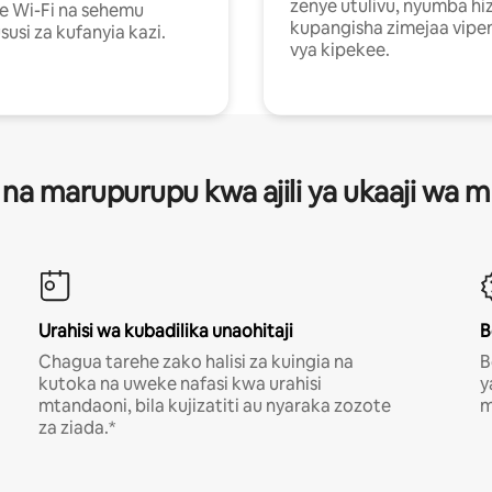
zenye utulivu, nyumba hiz
e Wi-Fi na sehemu
kupangisha zimejaa vipe
usi za kufanyia kazi.
vya kipekee.
 na marupurupu kwa ajili ya ukaaji wa
Urahisi wa kubadilika unaohitaji
B
Chagua tarehe zako halisi za kuingia na
B
kutoka na uweke nafasi kwa urahisi
y
mtandaoni, bila kujizatiti au nyaraka zozote
m
za ziada.*