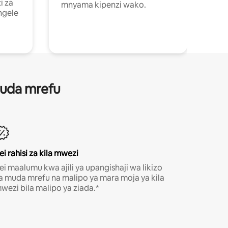
i za
mnyama kipenzi wako.
ngele
 muda mrefu
ei rahisi za kila mwezi
ei maalumu kwa ajili ya upangishaji wa likizo
a muda mrefu na malipo ya mara moja ya kila
wezi bila malipo ya ziada.*