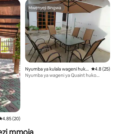
Mwenyeji Bingwa
Mwenyeji Bingwa
Nyumba ya kulala wageni huko
Ukadiriaji wa wastani 
4.8 (25)
Santo Domingo Tehuantepec
Nyumba ya wageni ya Quaint huko
Tehuantepec.
ini 50
Ukadiriaji wa wastani wa 4.85 kati ya 5, tathmini 20
4.85 (20)
wezi mmoja