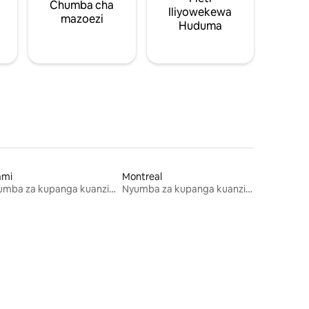
Chumba cha
Iliyowekewa
mazoezi
Huduma
ami
Montreal
Nyumba za kupanga kuanzia mwezi mmoja
Nyumba za kupanga kuanzia mwezi mmoja