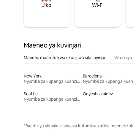
Jiko
Wi-Fi
Maeneo ya kuvinjari
Maeneo maarufu kwa ukaaji wa siku nyingi
Vituo vya
New York
Barcelona
Nyumba za kupanga kuanzia mwezi mmoja
Seattle
Onyesha zaidi
Nyumba za kupanga kuanzia mwezi mmoja
*Baadhi ya vighairi vinaweza kutumika katika maeneo fu