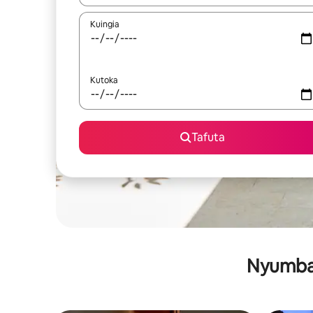
Kuingia
Kutoka
Tafuta
Nyumba 