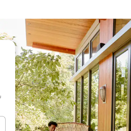
u
 vitufe vya vishale vya juu na chini au uchunguze kwa kugusa au kute