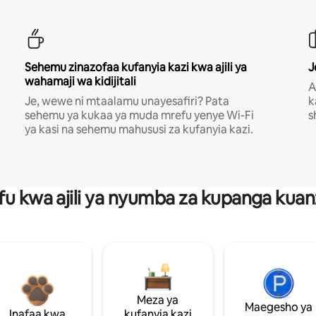
Sehemu zinazofaa kufanyia kazi kwa ajili ya
J
wahamaji wa kidijitali
A
Je, wewe ni mtaalamu unayesafiri? Pata
k
sehemu ya kukaa ya muda mrefu yenye Wi-Fi
s
ya kasi na sehemu mahususi za kufanyia kazi.
fu kwa ajili ya nyumba za kupanga ku
Meza ya
Maegesho ya
Inafaa kwa
kufanyia kazi