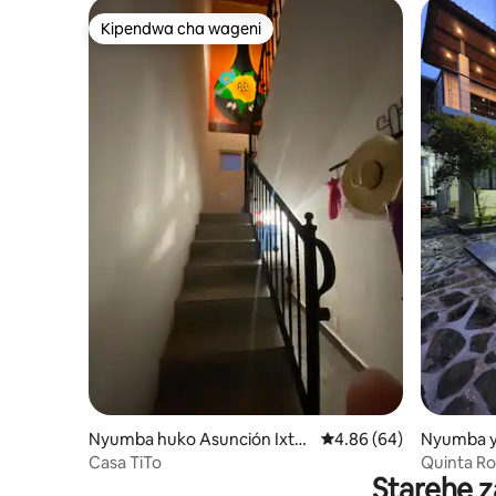
Kipendwa cha wageni
Kipendwa cha wageni
Nyumba huko Asunción Ixtal
Ukadiriaji wa wastani wa
4.86 (64)
Nyumba y
tepec
Espinal
Casa TiTo
Quinta Ro
Starehe z