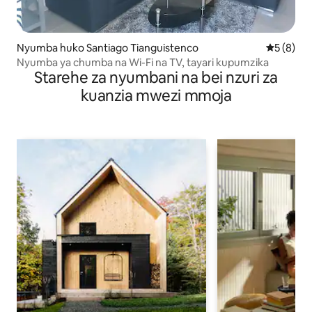
Nyumba huko Santiago Tianguistenco
Ukadiriaji
5 (8)
Nyumba ya chumba na Wi-Fi na TV, tayari kupumzika
Starehe za nyumbani na bei nzuri za
kuanzia mwezi mmoja