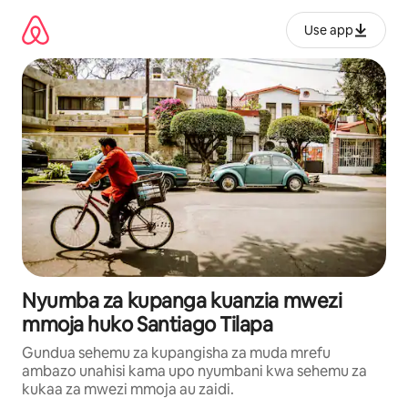
Ruka
kwenda
Use app
kwenye
maudhui
Nyumba za kupanga kuanzia mwezi
mmoja huko Santiago Tilapa
Gundua sehemu za kupangisha za muda mrefu
ambazo unahisi kama upo nyumbani kwa sehemu za
kukaa za mwezi mmoja au zaidi.