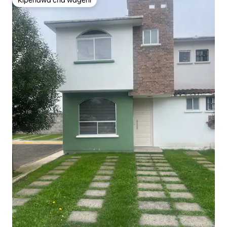
Kipendwa cha wageni
Kipendwa cha wageni