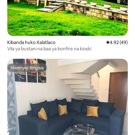
Kibanda huko Xalatlaco
Ukadiriaji wa 
4.92 (49)
Vila ya bustani na baa ya bonfire na kioski
Mwenyeji Bingwa
Mwenyeji Bingwa