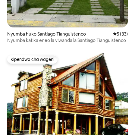
Nyumba huko Santiago Tianguistenco
Ukadiriaji 
5 (33)
Nyumba katika eneo la viwanda la Santiago Tianguistenco
Kipendwa cha wageni
Kipendwa cha wageni