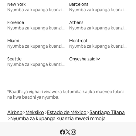
New York
Barcelona
Nyumba za kupanga kuanzia mwezi mmoja
Nyumba za kupanga kuanzia mwezi mmoja
Florence
Athens
Nyumba za kupanga kuanzia mwezi mmoja
Nyumba za kupanga kuanzia mwezi mmoja
Miami
Montreal
Nyumba za kupanga kuanzia mwezi mmoja
Nyumba za kupanga kuanzia mwezi mmoja
Seattle
Onyesha zaidi
Nyumba za kupanga kuanzia mwezi mmoja
*Baadhi ya vighairi vinaweza kutumika katika maeneo fulani
na kwa baadhi ya nyumba.
Airbnb
Meksiko
Estado de México
Santiago Tilapa
Nyumba za kupanga kuanzia mwezi mmoja