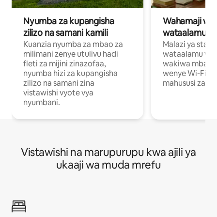
Nyumba za kupangisha
Wahamaji wa ki
zilizo na samani kamili
wataalamu wa
Kuanzia nyumba za mbao za
Malazi ya star
milimani zenye utulivu hadi
wataalamu wan
fleti za mijini zinazofaa,
wakiwa mbali na
nyumba hizi za kupangisha
wenye Wi-Fi n
zilizo na samani zina
mahususi za kuf
vistawishi vyote vya
nyumbani.
Vistawishi na marupurupu kwa ajili ya
ukaaji wa muda mrefu