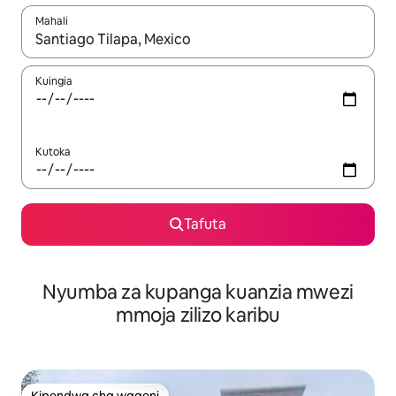
Mahali
Wakati matokeo yanapatikana, vinjari kwa kutumia vitufe vya v
Kuingia
Kutoka
Tafuta
Nyumba za kupanga kuanzia mwezi
mmoja zilizo karibu