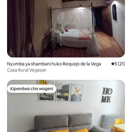
Nyumba ya shambani huko Requejo de la Vega
Ukadiriaji 
5 (21)
Casa Rural Vegasan
Kipendwa cha wageni
Kipendwa cha wageni