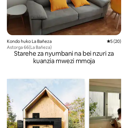
Kondo huko La Bañeza
Ukadiriaji 
5 (20)
Astorga 66(La Bañeza)
Starehe za nyumbani na bei nzuri za
kuanzia mwezi mmoja