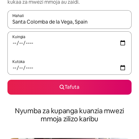
kukaa za mwezi mmoja au zaidi.
Mahali
Wakati matokeo yanapatikana, vinjari kwa kutumia vitufe vya v
Kuingia
Kutoka
Tafuta
Nyumba za kupanga kuanzia mwezi
mmoja zilizo karibu