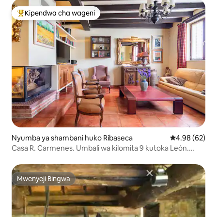
Kipendwa cha wageni
Kipendwa maarufu cha wageni
Nyumba ya shambani huko Ribaseca
Ukadiriaji wa 
4.98 (62)
Casa R. Carmenes. Umbali wa kilomita 9 kutoka León.
CRLE783
Mwenyeji Bingwa
Mwenyeji Bingwa