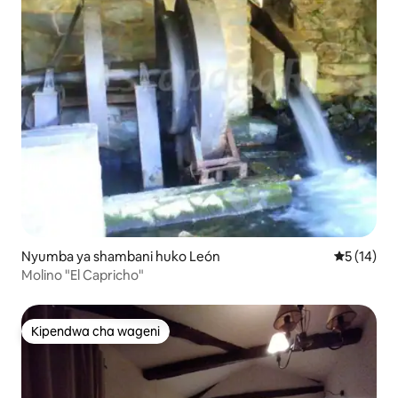
Nyumba ya shambani huko León
Ukadiriaji 
5 (14)
Molino "El Capricho"
Kipendwa cha wageni
Kipendwa cha wageni