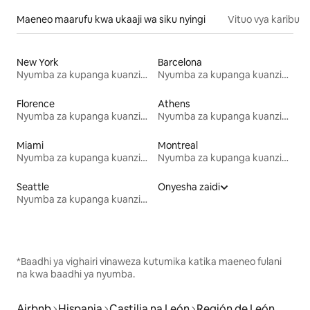
Maeneo maarufu kwa ukaaji wa siku nyingi
Vituo vya karibu
New York
Barcelona
Nyumba za kupanga kuanzia mwezi mmoja
Nyumba za kupanga kuanzia mwezi mmoja
Florence
Athens
Nyumba za kupanga kuanzia mwezi mmoja
Nyumba za kupanga kuanzia mwezi mmoja
Miami
Montreal
Nyumba za kupanga kuanzia mwezi mmoja
Nyumba za kupanga kuanzia mwezi mmoja
Seattle
Onyesha zaidi
Nyumba za kupanga kuanzia mwezi mmoja
*Baadhi ya vighairi vinaweza kutumika katika maeneo fulani
na kwa baadhi ya nyumba.
Airbnb
Hispania
Castilia na León
Región de León