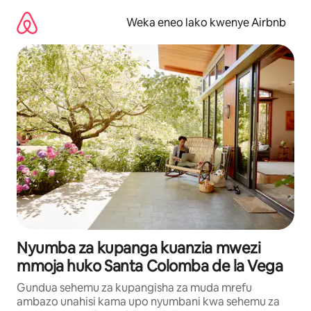
Ruka
kwenda
Weka eneo lako kwenye Airbnb
kwenye
maudhui
Nyumba za kupanga kuanzia mwezi
mmoja huko Santa Colomba de la Vega
Gundua sehemu za kupangisha za muda mrefu
ambazo unahisi kama upo nyumbani kwa sehemu za