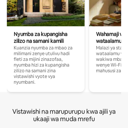
Nyumba za kupangisha
Wahamaji wa ki
zilizo na samani kamili
wataalamu wa
Kuanzia nyumba za mbao za
Malazi ya star
milimani zenye utulivu hadi
wataalamu wan
fleti za mijini zinazofaa,
wakiwa mbali na
nyumba hizi za kupangisha
wenye Wi-Fi n
zilizo na samani zina
mahususi za kuf
vistawishi vyote vya
nyumbani.
Vistawishi na marupurupu kwa ajili ya
ukaaji wa muda mrefu