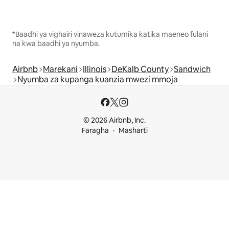
*Baadhi ya vighairi vinaweza kutumika katika maeneo fulani
na kwa baadhi ya nyumba.
Airbnb
Marekani
Illinois
DeKalb County
Sandwich
Nyumba za kupanga kuanzia mwezi mmoja
© 2026 Airbnb, Inc.
Faragha
Masharti