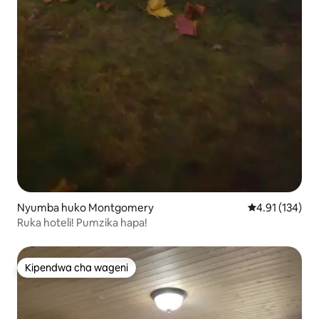
Nyumba huko Montgomery
Ukadiriaji wa w
4.91 (134)
Ruka hoteli! Pumzika hapa!
Kipendwa cha wageni
Kipendwa cha wageni