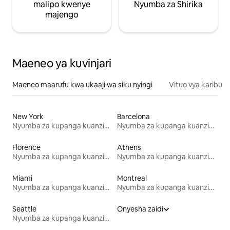
malipo kwenye
Nyumba za Shirika
majengo
Maeneo ya kuvinjari
Maeneo maarufu kwa ukaaji wa siku nyingi
Vituo vya karibu
New York
Barcelona
Nyumba za kupanga kuanzia mwezi mmoja
Nyumba za kupanga kuanzia mwezi mmoja
Florence
Athens
Nyumba za kupanga kuanzia mwezi mmoja
Nyumba za kupanga kuanzia mwezi mmoja
Miami
Montreal
Nyumba za kupanga kuanzia mwezi mmoja
Nyumba za kupanga kuanzia mwezi mmoja
Seattle
Onyesha zaidi
Nyumba za kupanga kuanzia mwezi mmoja