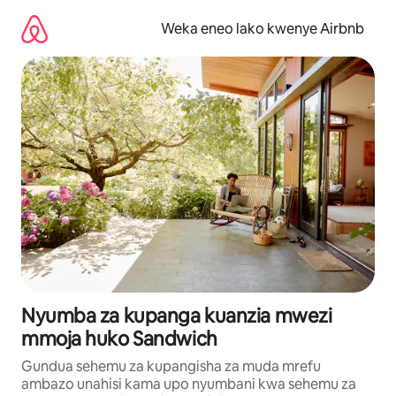
Ruka
kwenda
Weka eneo lako kwenye Airbnb
kwenye
maudhui
Nyumba za kupanga kuanzia mwezi
mmoja huko Sandwich
Gundua sehemu za kupangisha za muda mrefu
ambazo unahisi kama upo nyumbani kwa sehemu za