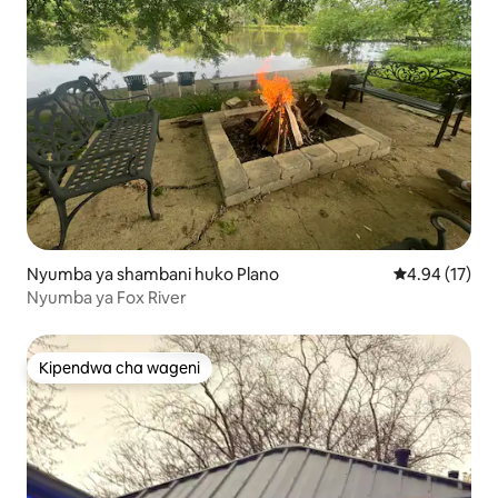
Nyumba ya shambani huko Plano
Ukadiriaji wa 
4.94 (17)
Nyumba ya Fox River
Kipendwa cha wageni
Kipendwa cha wageni