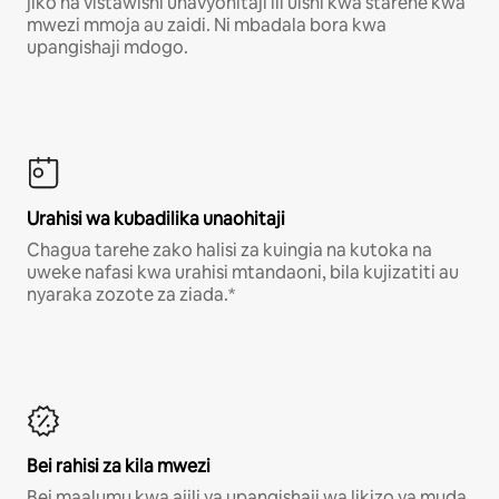
jiko na vistawishi unavyohitaji ili uishi kwa starehe kwa
mwezi mmoja au zaidi. Ni mbadala bora kwa
upangishaji mdogo.
Urahisi wa kubadilika unaohitaji
Chagua tarehe zako halisi za kuingia na kutoka na
uweke nafasi kwa urahisi mtandaoni, bila kujizatiti au
nyaraka zozote za ziada.*
Bei rahisi za kila mwezi
Bei maalumu kwa ajili ya upangishaji wa likizo ya muda