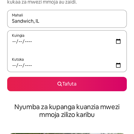
kukaa za mwezi mmoja au zaidi.
Mahali
Wakati matokeo yanapatikana, vinjari kwa kutumia vitufe vya v
Kuingia
Kutoka
Tafuta
Nyumba za kupanga kuanzia mwezi
mmoja zilizo karibu