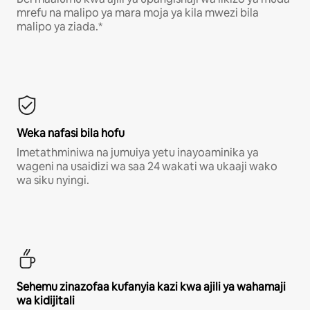
mrefu na malipo ya mara moja ya kila mwezi bila
malipo ya ziada.*
Weka nafasi bila hofu
Imetathminiwa na jumuiya yetu inayoaminika ya
wageni na usaidizi wa saa 24 wakati wa ukaaji wako
wa siku nyingi.
Sehemu zinazofaa kufanyia kazi kwa ajili ya wahamaji
wa kidijitali