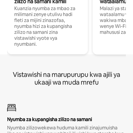
zilizo na samani kamili
wataalamu wa
Kuanzia nyumba za mbao za
Malazi ya star
milimani zenye utulivu hadi
wataalamu wan
fleti za mijini zinazofaa,
wakiwa mbali na
nyumba hizi za kupangisha
wenye Wi-Fi n
zilizo na samani zina
mahususi za kuf
vistawishi vyote vya
nyumbani.
Vistawishi na marupurupu kwa ajili ya
ukaaji wa muda mrefu
Nyumba za kupangisha zilizo na samani
Nyumba zilizowekewa huduma kamili zinajumuisha