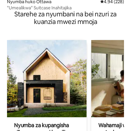
Nyumba huko Ottawa
Ukadiriaji wa w
4.94 (228)
"Umealikwa" Suitcase Inahitajika
Starehe za nyumbani na bei nzuri za
kuanzia mwezi mmoja
Nyumba za kupangisha
Wahamaji wa ki