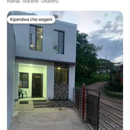
Mahali
·
Starehe
·
Ukarimu
Kipendwa cha wageni
Kipendwa cha wageni