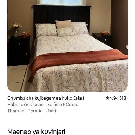
Chumba cha kujitegemea huko Estelí
Ukadiriaji wa 
4.94 (48)
Habitación Cacao - Edificio PCmax
Thamani
·
Familia
·
Usafi
Maeneo ya kuvinjari