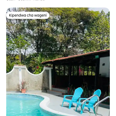
Kipendwa cha wageni
Kipendwa cha wageni