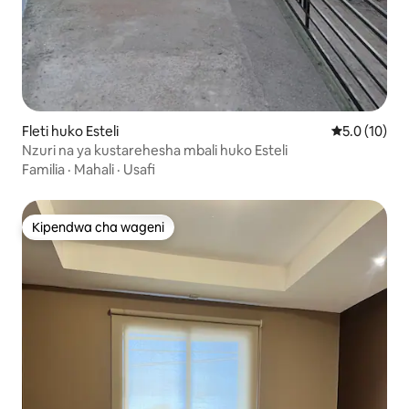
Fleti huko Esteli
Ukadiriaji wa
5.0 (10)
Nzuri na ya kustarehesha mbali huko Esteli
Familia
·
Mahali
·
Usafi
Kipendwa cha wageni
Kipendwa cha wageni