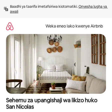
Ruka
Baadhi ya taarifa imetafsiriwa kiotomatiki. 
Onyesha lugha ya 
kwenda
awali
kwenye
maudhui
Weka eneo lako kwenye Airbnb
Sehemu za upangishaji wa likizo huko
San Nicolas