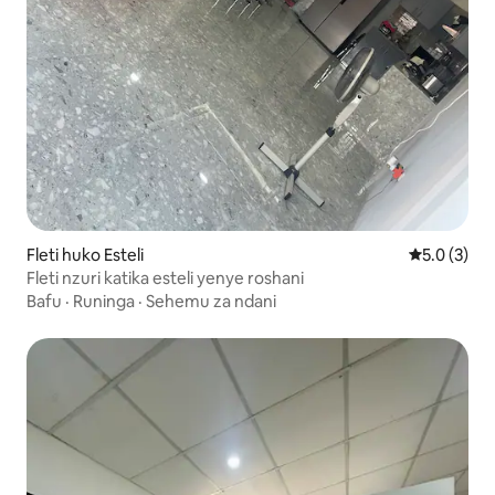
Fleti huko Esteli
Ukadiriaji w
5.0 (3)
Fleti nzuri katika esteli yenye roshani
Bafu
·
Runinga
·
Sehemu za ndani