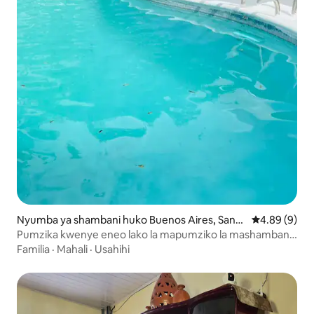
Nyumba ya shambani huko Buenos Aires, Santa
Ukadiriaji wa
4.89 (9)
Cruz, Esteli
Pumzika kwenye eneo lako la mapumziko la mashambani,
Estelí
Familia
·
Mahali
·
Usahihi