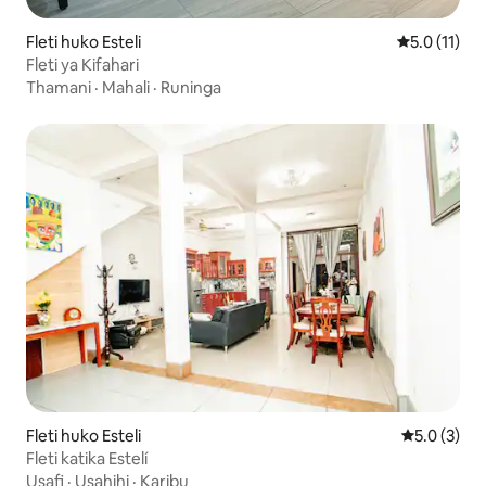
Fleti huko Esteli
Ukadiriaji w
5.0 (11)
Fleti ya Kifahari
Thamani
·
Mahali
·
Runinga
Fleti huko Esteli
Ukadiriaji w
5.0 (3)
Fleti katika Estelí
Usafi
·
Usahihi
·
Karibu