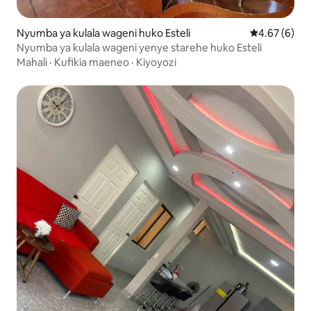
Nyumba ya kulala wageni huko Esteli
Ukadiriaji wa
4.67 (6)
Nyumba ya kulala wageni yenye starehe huko Esteli
Mahali
·
Kufikia maeneo
·
Kiyoyozi