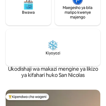
Maegesho ya bila
Bwawa
malipo kwenye
majengo
Kiyoyozi
Ukodishaji wa makazi mengine ya likizo
ya kifahari huko San Nicolas
Kipendwa cha wageni
Kipendwa maarufu cha wageni