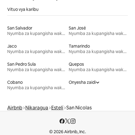
Vituo vya karibu
San Salvador
San José
Nyumba za kupangisha wakati wa likizo
Nyumba za kupangisha wakati wa likizo
Jaco
Tamarindo
Nyumba za kupangisha wakati wa likizo
Nyumba za kupangisha wakati wa likizo
San Pedro Sula
Quepos
Nyumba za kupangisha wakati wa likizo
Nyumba za kupangisha wakati wa likizo
Cobano
Onyesha zaidi
Nyumba za kupangisha wakati wa likizo
Airbnb
Nikaragua
Estelí
San Nicolas
© 2026 Airbnb, Inc.