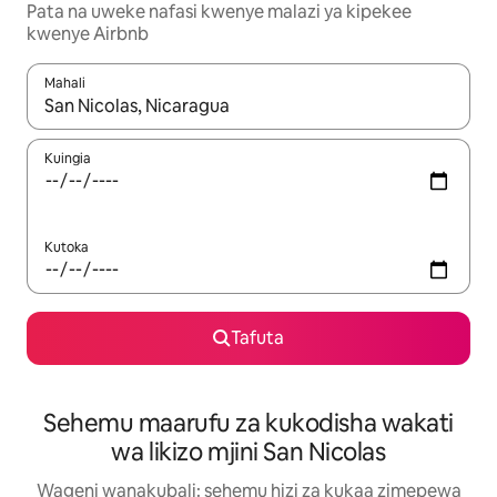
Pata na uweke nafasi kwenye malazi ya kipekee
kwenye Airbnb
Mahali
Wakati matokeo yanapatikana, vinjari kwa kutumia vitufe vya v
Kuingia
Kutoka
Tafuta
Sehemu maarufu za kukodisha wakati
wa likizo mjini San Nicolas
Wageni wanakubali: sehemu hizi za kukaa zimepewa