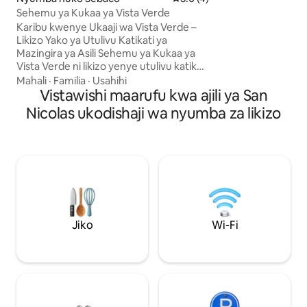
mimea na wanyam
Sehemu ya Kukaa ya Vista Verde
wa Maeneo ya Jot
Karibu kwenye Ukaaji wa Vista Verde –
Kati. Mgeni wetu
Likizo Yako ya Utulivu Katikati ya
kupitia mashamba
Mazingira ya Asili Sehemu ya Kukaa ya
pitahaya na miti 
Vista Verde ni likizo yenye utulivu katikati
kupiga picha za m
ya mazingira ya asili. Likiwa kando ya mto
Mahali
·
Familia
·
Usahihi
Tunapendekeza usaf
na limezungukwa na miti ya matunda na
Vistawishi maarufu kwa ajili ya San
SUV au gari lolote 
ardhi ya ranchi iliyo wazi, iko maili 20 tu
Nicolas ukodishaji wa nyumba za likizo
kutoka milima ya Matagalpa na maili 70
kutoka pwani ya Pasifiki. Furahia
matembezi yenye utulivu na sauti za
mazingira ya asili. Iwe unatafuta utulivu
wa mlima au jasura ya kitropiki, Vista
Verde Stay inatoa likizo bora ya uzuri,
utulivu na haiba halisi ya Nicaragua.
Jiko
Wi-Fi